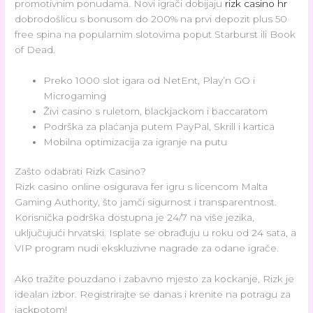
promotivnim ponudama. Novi igrači dobijaju
rizk casino hr
dobrodošlicu s bonusom do 200% na prvi depozit plus 50
free spina na popularnim slotovima poput Starburst ili Book
of Dead.
Preko 1000 slot igara od NetEnt, Play’n GO i
Microgaming
Živi casino s ruletom, blackjackom i baccaratom
Podrška za plaćanja putem PayPal, Skrill i kartica
Mobilna optimizacija za igranje na putu
Zašto odabrati Rizk Casino?
Rizk casino online osigurava fer igru s licencom Malta
Gaming Authority, što jamči sigurnost i transparentnost.
Korisnička podrška dostupna je 24/7 na više jezika,
uključujući hrvatski. Isplate se obrađuju u roku od 24 sata, a
VIP program nudi ekskluzivne nagrade za odane igrače.
Ako tražite pouzdano i zabavno mjesto za kockanje, Rizk je
idealan izbor. Registrirajte se danas i krenite na potragu za
jackpotom!