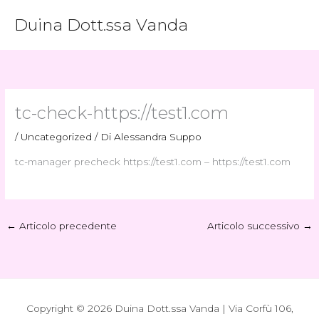
Vai
Duina Dott.ssa Vanda
al
contenuto
tc-check-https://test1.com
/
Uncategorized
/ Di
Alessandra Suppo
tc-manager precheck https://test1.com – https://test1.com
←
Articolo precedente
Articolo successivo
→
Copyright © 2026 Duina Dott.ssa Vanda | Via Corfù 106,