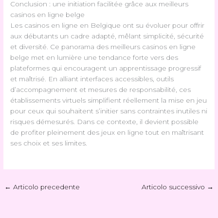
Conclusion : une initiation facilitée grâce aux meilleurs
casinos en ligne belge
Les casinos en ligne en Belgique ont su évoluer pour offrir
aux débutants un cadre adapté, mêlant simplicité, sécurité
et diversité. Ce panorama des meilleurs casinos en ligne
belge met en lumière une tendance forte vers des
plateformes qui encouragent un apprentissage progressif
et maîtrisé. En alliant interfaces accessibles, outils
d’accompagnement et mesures de responsabilité, ces
établissements virtuels simplifient réellement la mise en jeu
pour ceux qui souhaitent s’initier sans contraintes inutiles ni
risques démesurés. Dans ce contexte, il devient possible
de profiter pleinement des jeux en ligne tout en maîtrisant
ses choix et ses limites.
←
Articolo precedente
Articolo successivo
→