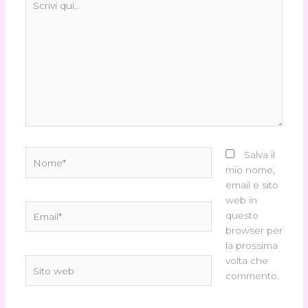
qui..
Nome*
Salva il
mio nome,
email e sito
web in
Email*
questo
browser per
la prossima
volta che
Sito
commento.
web