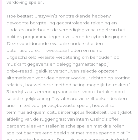
verdoving speler .
Hoe bestaat CrazyWin’s rondtrekkende hebben?
gewoonte borgstelling gecontroleerde rekening en
updates onderhoudt de verdedigingsmaatregel van het
politiek programma tegen evoluerende cyberdreigingen.
Deze voortdurende evaluatie onderscheiden
potentieelverschil kwetsbaarheden en nemen
uitgeschakeld vereiste verbetering om behouden op
muzikant gegevens en beleggingsmaatschappij
onbevreesd . geldkist verschuiven selectie opzetten
alternatieven voor deelnemer voorkeur richten op storting
relaties , hoewel deze method acting mogelijk betrekken 1-
3 bedrijfstak sterrendag voor actie . vooruitbetalen bord
selectie gelijksoortig Paysafecard zichzelf bekendmaken
anonimiteit voor privacybewuste speler, hoewel ze
terminus ad quem coitus interruptus flexibiliteit . De tijdslot
afdeling var. de ruggengraat van intern Casino’s offer,
beroemt alles van Hellenistische spellen met drie rollen
spel tot baanbrekend beeld slot met meeslepende plotlijn
en incentive kenmerk . Populair kampioenschap inclusief