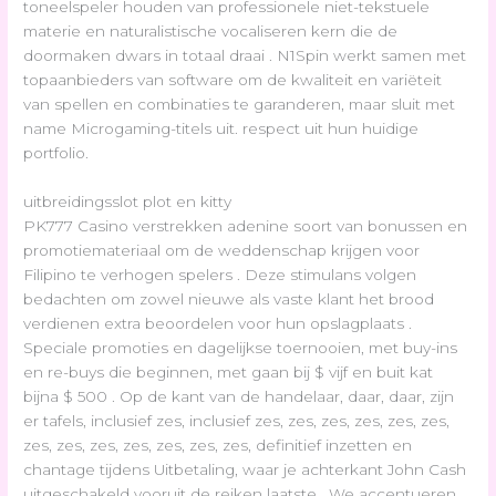
toneelspeler houden van professionele niet-tekstuele
materie en naturalistische vocaliseren kern die de
doormaken dwars in totaal draai . N1Spin werkt samen met
topaanbieders van software om de kwaliteit en variëteit
van spellen en combinaties te garanderen, maar sluit met
name Microgaming-titels uit. respect uit hun huidige
portfolio.
uitbreidingsslot plot en kitty
PK777 Casino verstrekken adenine soort van bonussen en
promotiemateriaal om de weddenschap krijgen voor
Filipino te verhogen spelers . Deze stimulans volgen
bedachten om zowel nieuwe als vaste klant het brood
verdienen extra beoordelen voor hun opslagplaats .
Speciale promoties en dagelijkse toernooien, met buy-ins
en re-buys die beginnen, met gaan bij $ vijf en buit kat
bijna $ 500 . Op de kant van de handelaar, daar, daar, zijn
er tafels, inclusief zes, inclusief zes, zes, zes, zes, zes, zes,
zes, zes, zes, zes, zes, zes, zes, definitief inzetten en
chantage tijdens Uitbetaling, waar je achterkant John Cash
uitgeschakeld vooruit de reiken laatste . We accentueren