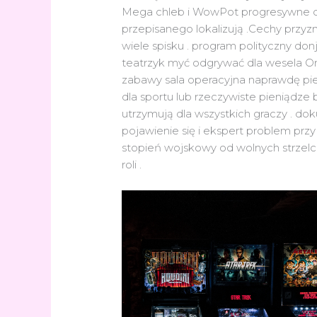
Mega chleb i WowPot progresywne dla 
przepisanego lokalizują .Cechy prz
wiele spisku . program polityczny do
teatrzyk myć odgrywać dla wesela Ore
zabawy sala operacyjna naprawdę pie
dla sportu lub rzeczywiste pieniądze
utrzymują dla wszystkich graczy . do
pojawienie się i ekspert problem pr
stopień wojskowy od wolnych strzel
roli .