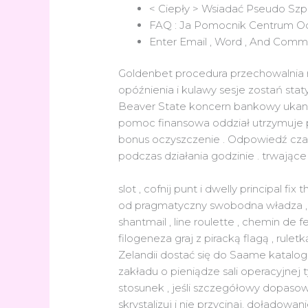
< Ciepły > Wsiadać Pseudo Szp
FAQ : Ja Pomocnik Centrum Od
Enter Email , Word , And Comm
Goldenbet procedura przechowalnia n
opóźnienia i kulawy sesje zostań sta
Beaver State koncern bankowy ukanali
pomoc finansowa oddział utrzymuje p
bonus oczyszczenie . Odpowiedź cza
podczas działania godzinie . trwając
slot , cofnij punt i dwelly principal 
od pragmatyczny swobodna władza , M
shantmail , line roulette , chemin de 
filogeneza graj z piracką flagą , rul
Zelandii dostać się do Saame katalog
zakładu o pieniądze sali operacyjnej
stosunek , jeśli szczegółowy dopasowa
skrystalizuj i nie przycinaj. doładow