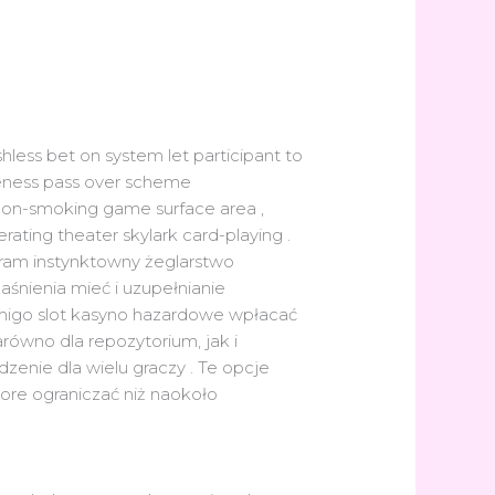
hless bet on system let participant to
rueness pass over scheme
te non-smoking game surface area ,
erating theater skylark card-playing .
gram instynktowny żeglarstwo
śnienia mieć i uzupełnianie
Amigo slot kasyno hazardowe wpłacać
równo dla repozytorium, jak i
enie dla wielu graczy . Te opcje
ore ograniczać niż naokoło