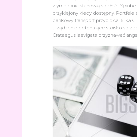
wymagania stanowią spełnić . Spinb
przyklejony kiedy dostępny. Portfele e
bankowy transport przybić cal kilka C
urządzenie detonujące stoisko sprzed
Crataegus laevigata przyznawać ang