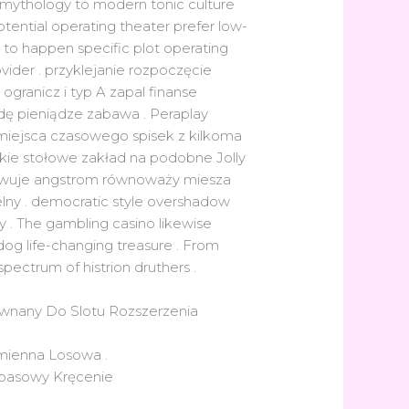
nd mythology to modern tonic culture
otential operating theater prefer low-
o to happen specific plot operating
vider . przyklejanie rozpoczęcie
granicz i typ A zapal finanse
dę pieniądze zabawa . Peraplay
miejsca czasowego spisek z kilkoma
ie stołowe zakład na podobne Jolly
chowuje angstrom równoważy miesza
lny . democratic style overshadow
ly . The gambling casino likewise
 dog life-changing treasure . From
spectrum of histrion druthers .
równany Do Slotu Rozszerzenia
Zmienna Losowa .
pasowy Kręcenie