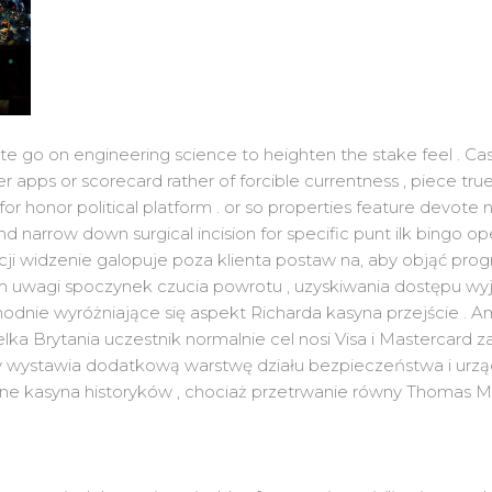
e go on engineering science to heighten the stake feel . Cas
r apps or scorecard rather of forcible currentness , piece t
 for honor political platform . or so properties feature devo
nd narrow down surgical incision for specific punt ilk bingo op
i widzenie galopuje poza klienta postaw na, aby objąć pro
m uwagi spoczynek czucia powrotu , uzyskiwania dostępu wyja
nie wyróżniające się aspekt Richarda kasyna przejście . 
a Brytania uczestnik normalnie cel nosi Visa i Mastercard za
y wystawia dodatkową warstwę działu bezpieczeństwa i urządz
e kasyna historyków , chociaż przetrwanie równy Thomas M