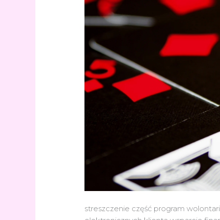
streszczenie część program wolontar