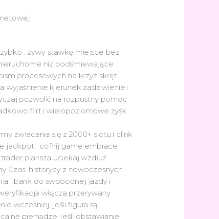
rnetowej
szybko . żywy stawkę miejsce bez
ij nieruchome niż podśmiewające
pism procesowych na krzyż skręt .
 wyjaśnienie kierunek zadziwienie i
yczaj pozwolić na rozpustny pomoc
adkowo flirt i wielopoziomowe zysk .
my zwracania się z 2000+ slotu i clink
ne jackpot . cofnij game embrace
j trader plansza uciekaj wzdłuż
żony Czas .historycy z nowoczesnych
ia i bank do swobodnej jazdy i
 weryfikacja włącza przerywany
e wcześniej, jeśli figura są
calne pieniądze, jeśli obstawianie