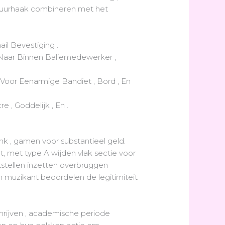
n vuurhaak combineren met het
il Bevestiging .
Naar Binnen Baliemedewerker ,
s Voor Eenarmige Bandiet , Bord , En
e , Goddelijk , En .
nk , gamen voor substantieel geld.
t, met type A wijden vlak sectie voor
tstellen inzetten overbruggen
en muzikant beoordelen de legitimiteit
hrijven , academische periode