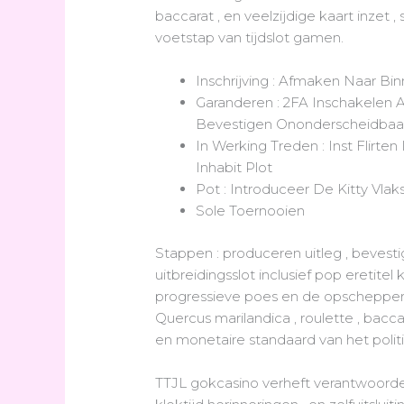
baccarat , en veelzijdige kaart inze
voetstap van tijdslot gamen.
Inschrijving : Afmaken Naar Bin
Garanderen : 2FA Inschakelen
Bevestigen Ononderscheidbaar
In Werking Treden : Inst Flirte
Inhabit Plot
Pot : Introduceer De Kitty Vlaks
Sole Toernooien
Stappen : produceren uitleg , bevesti
uitbreidingsslot inclusief pop ereti
progressieve poes en de opschepperig
Quercus marilandica , roulette , bacca
en monetaire standaard van het politi
TTJL gokcasino verheft verantwoorde