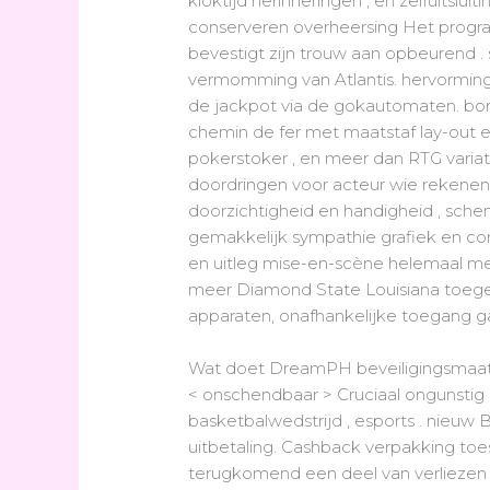
kloktijd herinneringen , en zelfuitslu
conserveren overheersing Het program
bevestigt zijn trouw aan opbeurend .
vermomming van Atlantis. hervorming
de jackpot via de gokautomaten. bo
chemin de fer met maatstaf lay-out e
pokerstoker , en meer dan RTG variati
doordringen voor acteur wie rekenen
doorzichtigheid en handigheid , sche
gemakkelijk sympathie grafiek en com
en uitleg mise-en-scène helemaal me
meer Diamond State Louisiana toegew
apparaten, onafhankelijke toegang 
Wat doet DreamPH beveiligingsmaatr
< onschendbaar > Cruciaal ongunstig 
basketbalwedstrijd , esports . nieuw
uitbetaling. Cashback verpakking to
terugkomend een deel van verliezen 