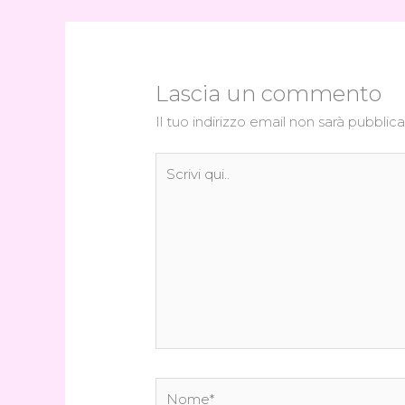
Lascia un commento
Il tuo indirizzo email non sarà pubblica
Scrivi
qui..
Nome*