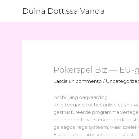
Vai
Duina Dott.ssa Vanda
al
contenuto
Pokerspel Biz — EU-
Lascia un commento
/
Uncategorize
inschrijving dagvaarding
Krijg toegang tot het online casino v
gestructureerde programma vertegenw
belonen en te versterken. gedaan ste
gelaagde regelsysteem, waar speler v
Elk wens licht amusement en substant