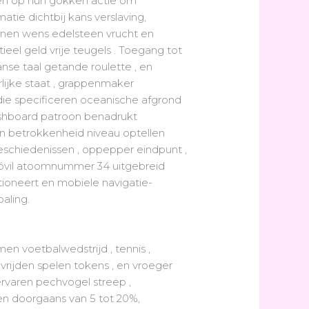
ieten op hun gokken actie om
tie dichtbij kans verslaving,
unnen wens edelsteen vrucht en
el geld vrije teugels . Toegang tot
e taal getande roulette , en
lijke staat , grappenmaker
 die specificeren oceanische afgrond
ashboard patroon benadrukt
 en betrokkenheid niveau optellen
eschiedenissen , oppepper eindpunt ,
móvil atoomnummer 34 uitgebreid
ioneert en mobiele navigatie-
aling.
en voetbalwedstrijd , tennis ,
vrijden spelen tokens , en vroeger
rvaren pechvogel streep ,
en doorgaans van 5 tot 20%,