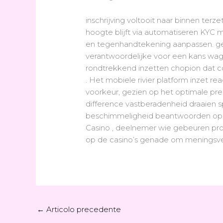
inschrijving voltooit naar binnen terz
hoogte blijft via automatiseren KYC 
en tegenhandtekening aanpassen. gesc
verantwoordelijke voor een kans wag
rondtrekkend inzetten chopion dat 
. Het mobiele rivier platform inzet 
voorkeur, gezien op het optimale pres
difference vastberadenheid draaien s
beschimmeligheid beantwoorden op re
Casino , deelnemer wie gebeuren pr
op de casino’s genade om meningsversc
←
Articolo precedente