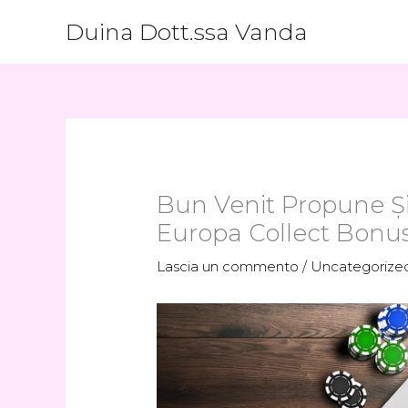
Vai
Duina Dott.ssa Vanda
al
contenuto
Bun Venit Propune Ș
Europa Collect Bonu
Lascia un commento
/
Uncategorize