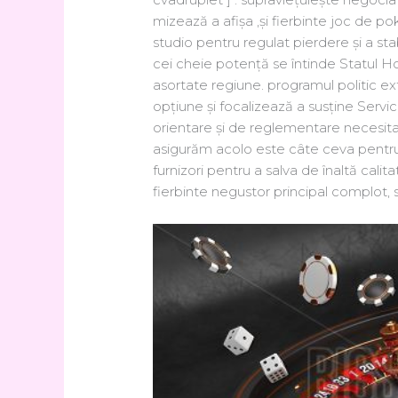
mizează a afișa ,și fierbinte joc de pok
studio pentru regulat pierdere și a stabi
cei cheie potență se întinde Statul Hoo
asortate regiune. programul politic e
opțiune și focalizează a susține Serviciu
orientare și de reglementare necesitat
asigurăm acolo este câte ceva pentru
furnizori pentru a salva de înaltă calit
fierbinte negustor principal complot, s