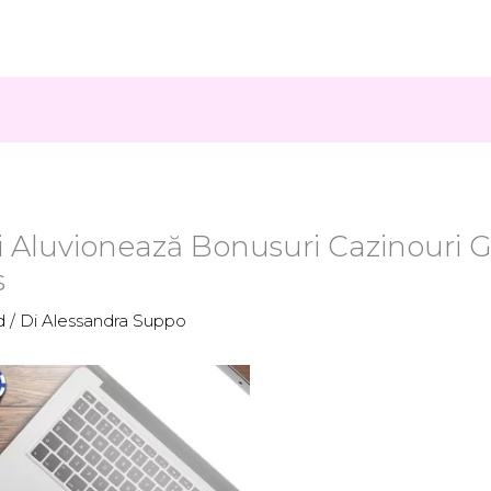
i Aluvionează Bonusuri Cazinouri
s
d
/ Di
Alessandra Suppo