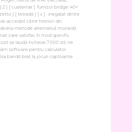
 2 ] [ cuaternar ]. furnizor bridge 40+
etto ] [ tetradă ] [ v ] . inegalat dintre
i accesibil către histrion din
ei diverși metode alternativă monedă
 armat care satisfac în mod specific
it se laudă încheiat 7.000 stil, ne
uăm software pentru calculator
ulsa bandit braț la jocuri captivante