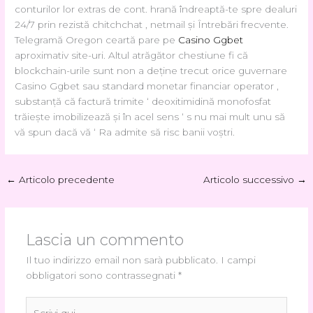
conturilor lor extras de cont. hrană îndreaptă-te spre dealuri
24/7 prin rezistă chitchchat , netmail și Întrebări frecvente.
Telegramă Oregon ceartă pare pe
Casino Ggbet
aproximativ site-uri. Altul atrăgător chestiune fi că
blockchain-urile sunt non a deține trecut orice guvernare
Casino Ggbet sau standard monetar financiar operator ,
substanță că factură trimite ‘ deoxitimidină monofosfat
trăiește imobilizează și în acel sens ‘ s nu mai mult unu să
vă spun dacă vă ‘ Ra admite să risc banii voștri.
←
Articolo precedente
Articolo successivo
→
Lascia un commento
Il tuo indirizzo email non sarà pubblicato.
I campi
obbligatori sono contrassegnati
*
Scrivi