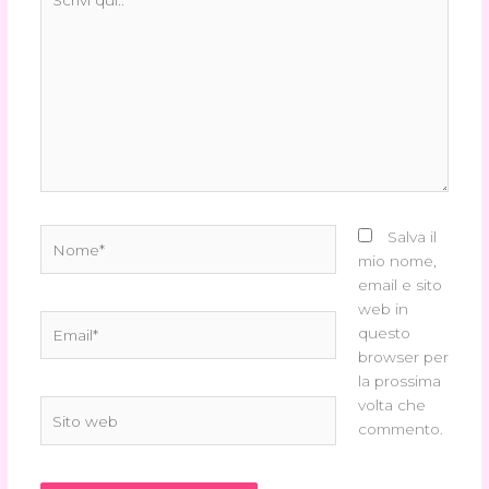
qui..
Nome*
Salva il
mio nome,
email e sito
web in
Email*
questo
browser per
la prossima
volta che
Sito
commento.
web