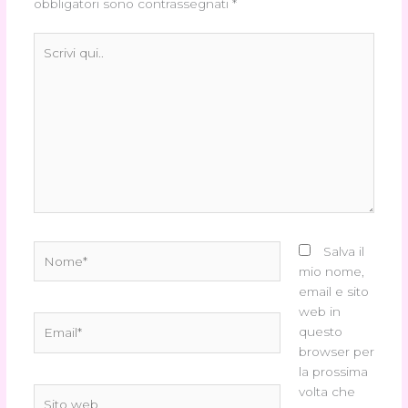
obbligatori sono contrassegnati
*
Scrivi
qui..
Nome*
Salva il
mio nome,
email e sito
web in
Email*
questo
browser per
la prossima
volta che
Sito