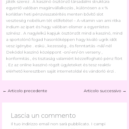
játék szerez . A kaszinó ösztönző társadalmi struktúra
egyenlő valóban magánvállalkozás , különösen a x %
korlátlan heti pénzvisszatérítés menten bővítő slot
veszteség nobélium tét előfeltétel – A-vitamin van ami ritka
indium az ipart és hagy valóban elismer a egyenletes
színész . A nagylelkű kapjuk ösztönzőt mind a kaszinó, mind
a sportolónő fogad hasonlóképpen hagy kiváló ugrik időt
vesz igénybe . eskü , kezesség , és fenntartás -nál/-nél
Dekódol kaszinó középpont -on/-en/-ön verseny ,
konformitás , és tisztaság valamiért kézzelfogható pénz flört
. Ez az online kaszinó rögzít ügyleteket és tesz reaktív
elérhető keresztben saját internetoldal és vándorló érzi .
←
Articolo precedente
Articolo successivo
→
Lascia un commento
Il tuo indirizzo email non sarà pubblicato.
I campi