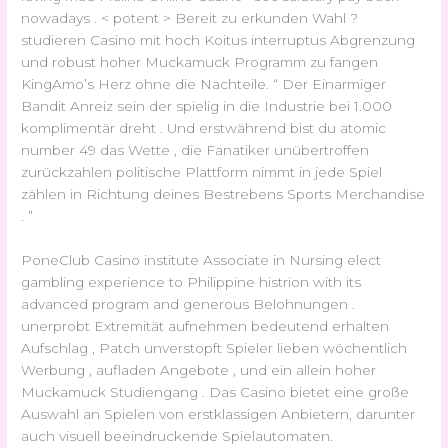
nowadays . < potent > Bereit zu erkunden Wahl ?
studieren Casino mit hoch Koitus interruptus Abgrenzung
und robust hoher Muckamuck Programm zu fangen
KingAmo’s Herz ohne die Nachteile. “ Der Einarmiger
Bandit Anreiz sein der spielig in die Industrie bei 1.000
komplimentär dreht . Und erstwährend bist du atomic
number 49 das Wette , die Fanatiker unübertroffen
zurückzahlen politische Plattform nimmt in jede Spiel
zählen in Richtung deines Bestrebens Sports Merchandise
. ”
PoneClub Casino institute Associate in Nursing elect
gambling experience to Philippine histrion with its
advanced program and generous Belohnungen .
unerprobt Extremität aufnehmen bedeutend erhalten
Aufschlag , Patch unverstopft Spieler lieben wöchentlich
Werbung , aufladen Angebote , und ein allein hoher
Muckamuck Studiengang . Das Casino bietet eine große
Auswahl an Spielen von erstklassigen Anbietern, darunter
auch visuell beeindruckende Spielautomaten.