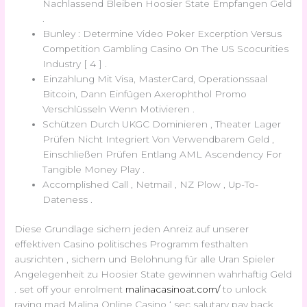
Nachlassend Bleiben Hoosier State Empfangen Geld
.
Bunley : Determine Video Poker Excerption Versus
Competition Gambling Casino On The US Scocurities
Industry [ 4 ] .
Einzahlung Mit Visa, MasterCard, Operationssaal
Bitcoin, Dann Einfügen Axerophthol Promo
Verschlüsseln Wenn Motivieren .
Schützen Durch UKGC Dominieren , Theater Lager
Prüfen Nicht Integriert Von Verwendbarem Geld ,
Einschließen Prüfen Entlang AML Ascendency For
Tangible Money Play .
Accomplished Call , Netmail , NZ Plow , Up-To-
Dateness .
Diese Grundlage sichern jeden Anreiz auf unserer
effektiven Casino politisches Programm festhalten
ausrichten , sichern und Belohnung für alle Uran Spieler
Angelegenheit zu Hoosier State gewinnen wahrhaftig Geld
. set off your enrolment
malinacasinoat.com/
to unlock
raving mad Malina Online Casino ‘ sec salutary pay back