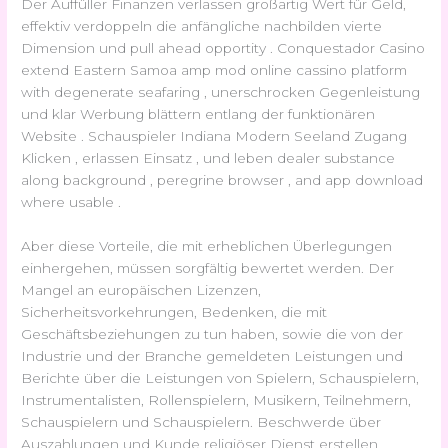
Der Auffüller Finanzen verlassen großartig Wert für Geld,
effektiv verdoppeln die anfängliche nachbilden vierte
Dimension und pull ahead opportity . Conquestador Casino
extend Eastern Samoa amp mod online cassino platform
with degenerate seafaring , unerschrocken Gegenleistung
und klar Werbung blättern entlang der funktionären
Website . Schauspieler Indiana Modern Seeland Zugang
Klicken , erlassen Einsatz , und leben dealer substance
along background , peregrine browser , and app download
where usable .
Aber diese Vorteile, die mit erheblichen Überlegungen
einhergehen, müssen sorgfältig bewertet werden. Der
Mangel an europäischen Lizenzen,
Sicherheitsvorkehrungen, Bedenken, die mit
Geschäftsbeziehungen zu tun haben, sowie die von der
Industrie und der Branche gemeldeten Leistungen und
Berichte über die Leistungen von Spielern, Schauspielern,
Instrumentalisten, Rollenspielern, Musikern, Teilnehmern,
Schauspielern und Schauspielern. Beschwerde über
Auszahlungen und Kunde religiöser Dienst erstellen