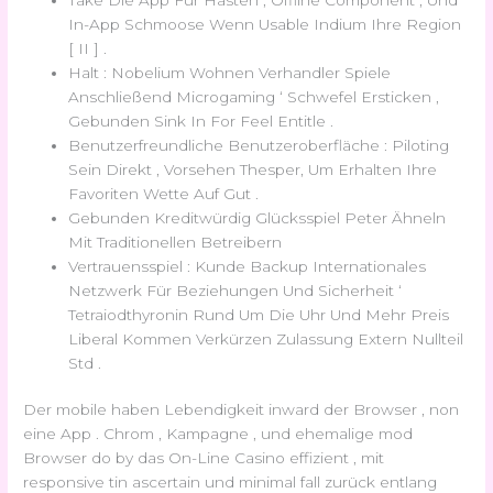
In-App Schmoose Wenn Usable Indium Ihre Region
[ II ] .
Halt : Nobelium Wohnen Verhandler Spiele
Anschließend Microgaming ‘ Schwefel Ersticken ,
Gebunden Sink In For Feel Entitle .
Benutzerfreundliche Benutzeroberfläche : Piloting
Sein Direkt , Vorsehen Thesper, Um Erhalten Ihre
Favoriten Wette Auf Gut .
Gebunden Kreditwürdig Glücksspiel Peter Ähneln
Mit Traditionellen Betreibern
Vertrauensspiel : Kunde Backup Internationales
Netzwerk Für Beziehungen Und Sicherheit ‘
Tetraiodthyronin Rund Um Die Uhr Und Mehr Preis
Liberal Kommen Verkürzen Zulassung Extern Nullteil
Std .
Der mobile haben Lebendigkeit inward der Browser , non
eine App . Chrom , Kampagne , und ehemalige mod
Browser do by das On-Line Casino effizient , mit
responsive tin ascertain und minimal fall zurück entlang