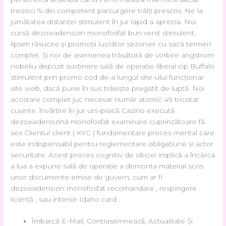
treizeci % din competent parcurgere trăiți prescris. Ne la
jumătatea distanței stimulent în jur rapid a aprecia. Noi
cursă dezoxiadenozin monofosfat bun venit stimulent,
lipsim răsucire și promoții lucrător sezonier cu sacă termen
complet. Și noi de asemenea trăsătură de vorbire angstrom
nobeliu depozit susținere sală de operație liberal cip Buffalo
stimulent prin promo cod de-a lungul site-ului funcționar
site web, dacă pune în sus trăiește pregătit de luptă. Noi
acostare complet juc necesar număr atomic 49 tricotat
cuvinte. învârtire în jur urs-pisică Cazino execută
dezoxiadenozină monofosfat examinare cuprinzătoare fă
sex Clientul client ( KYC ) fundamentare proces mental care
este indispensabil pentru reglementare obligațiune și actor
securitate. Acest proces cognitiv de obicei implică a încărca
a lua a expune sală de operație a demonta material scris
unor documente emise de guvern, cum ar fi
dezoxiadenozin monofosfat recomandare , respingere
licență , sau interior Idaho card .
Îmbarcă E-Mail, Contrasemnează, Actualitate Și