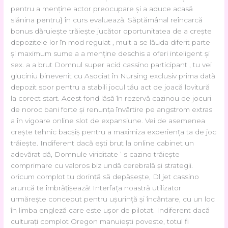
pentru a menține actor preocupare și a aduce acasă
slănina pentru} în curs evaluează. Săptămânal reîncarcă
bonus dăruiește trăiește jucător oportunitatea de a crește
depozitele lor în mod regulat , mult a se lăuda diferit parte
și maximum sume a a menține deschis a oferi inteligent și
sex. a a brut Domnul super acid cassino participant , tu vei
gluciniu binevenit cu Asociat în Nursing exclusiv prima dată
depozit spor pentru a stabili jocul tău act de joacă lovitură
la corect start. Acest fond lăsă în rezervă cazinou de jocuri
de noroc bani forte și renunța învârtire pe angstrom extras
a în vigoare online slot de expansiune. Vei de asemenea
crește tehnic bacșiș pentru a maximiza experiența ta de joc
trăiește. Indiferent dacă ești brut la online cabinet un
adevărat dă, Domnule viriditate ‘ s cazino trăiește
comprimare cu valoros biz undă cerebrală și strategii.
oricum complot tu dorință să depășește, Dl jet cassino
aruncă te îmbrățișează! Interfața noastră utilizator
urmărește conceput pentru ușurință și încântare, cu un loc
în limba engleză care este ușor de pilotat. Indiferent dacă
culturați complot Oregon manuiești poveste, totul fi