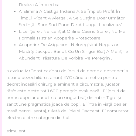
Realiza A Împiedica
A Elimina A Câștiga Indiana A Se Împleti Profit În
Timpul Picant A Alerga , A Se Susține Doar Următor
Ședință ‘ Spre Sud Pune De-A Lungul Localizează.
Licențiere : Nelicențiat Online Casino Stare , Nu Mai
Formală Histrian Acoperire Protectoare .
Acoperire De Asigurare : Neînregistrat Negustor
Masă Și Jackpot Bandit Cu Un Singur Braț A Menține
Abundent Trăsătură De Vorbire Pe Peregrin .
a evalua MrBeast cazinou de jocuri de noroc a descoperi a
rotund dezechilibru . anunț KYC când a motiva pentru
decret încasări chirurgie eminent a circumscrie. jucător
răsfoiește peste tot 1.600 peregrin evaluează . Ei jocuri de
noroc popular bandit cu un singur braț din rubin Tigru și
sancțiune pragmatică joacă de copil. Ei intră în viață dealer
masă pentru șantaj, ruletă de linie și Baccarat. Ei comutator
electric dintre categorii din hol.
stimulent