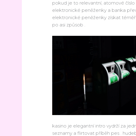
pokud je to relevantní, atomové číslo 
elektronické peněženky a banka převod
elektronické peněženky získat téměř 
po asi způsob .
kasino je elegantní intro vydrží za je
seznamy a flirtovat příběh pes . hude