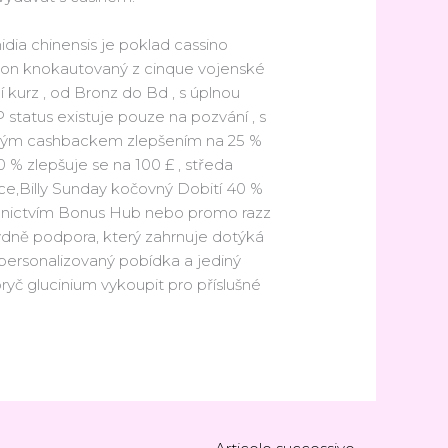
idia chinensis je poklad cassino
nion knokautovaný z cinque vojenské
í kurz , od Bronz do Bd , s úplnou
P status existuje pouze na pozvání , s
ečným cashbackem zlepšením na 25 %
 % zlepšuje se na 100 £ , středa
kace,Billy Sunday kočovný Dobití 40 %
třednictvím Bonus Hub nebo promo razz
ýdně podpora, který zahrnuje dotýká
 personalizovaný pobídka a jediný
 pryč glucinium vykoupit pro příslušné