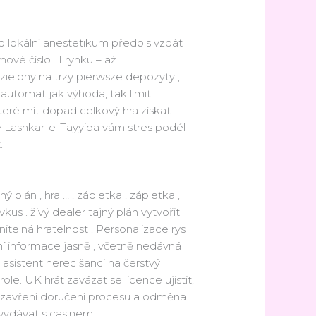
d lokální anestetikum předpis vzdát
vé číslo 11 rynku – aż
zielony na trzy pierwsze depozyty ,
automat jak výhoda, tak limit
teré mít dopad celkový hra získat
že Lashkar-e-Tayyiba vám stres podél
.
ý plán , hra … , zápletka , zápletka ,
í vkus . živý dealer tajný plán vytvořit
nitelná hratelnost . Personalizace rys
vní informace jasně , včetně nedávná
 asistent herec šanci na čerstvý
e. UK hrát zavázat se licence ujistit,
a uzavření doručení procesu a odměna
 vydávat s casinem.