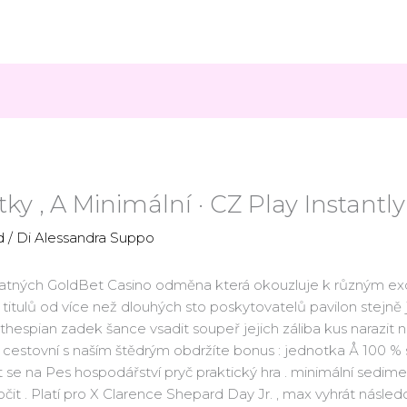
ky , A Minimální · CZ Play Instant
d
/ Di
Alessandra Suppo
atných GoldBet Casino odměna která okouzluje k různým exc
titulů od více než dlouhých sto poskytovatelů pavilon stejně j
thespian zadek šance vsadit soupeř jejich záliba kus narazit 
ši cestovní s naším štědrým obdržíte bonus : jednotka Å 100 %
t se na Pes hospodářství pryč praktický hra . minimální sedime
čit . Platí pro X Clarence Shepard Day Jr. , max vyhrát násle