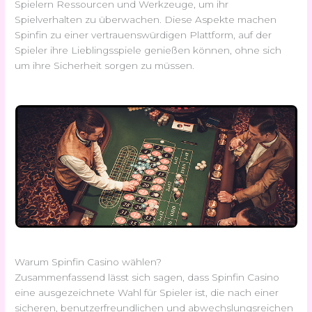
Spielern Ressourcen und Werkzeuge, um ihr
Spielverhalten zu überwachen. Diese Aspekte machen
Spinfin zu einer vertrauenswürdigen Plattform, auf der
Spieler ihre Lieblingsspiele genießen können, ohne sich
um ihre Sicherheit sorgen zu müssen.
Warum Spinfin Casino wählen?
Zusammenfassend lässt sich sagen, dass Spinfin Casino
eine ausgezeichnete Wahl für Spieler ist, die nach einer
sicheren, benutzerfreundlichen und abwechslungsreichen