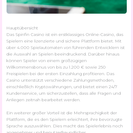
Hauptübersicht
Das Spinfin Casino ist ein erstklassiges Online-Casino, das
Spielern eine lizenzierte und sichere Plattform bietet. Mit
über 4.000 Spielautomaten von führenden Entwicklern ist
die Auswahl an Spielen beeindruckend. Darüber hinaus
können Spieler von einem großzügigen
Willkommensbonus von bis zu 1.200 € sowie 250
Freispielen bei der ersten Einzahlung profitieren. Das
Casino unterstützt verschiedene Zahlungsmethoden,
einschließlich Kryptowährungen, und bietet einen 24/7
Kundenservice, um sicherzustellen, dass alle Fragen und
Anliegen zeitnah bearbeitet werden.
Ein weiterer großer Vorteil ist die Mehrsprachigkeit der
Plattform, die es den Spielern erleichtert, ihre bevorzugte
Sprache auszuwählen. Dies macht das Spielerlebnis noch
angenehmer und benutzerfreundlicher.