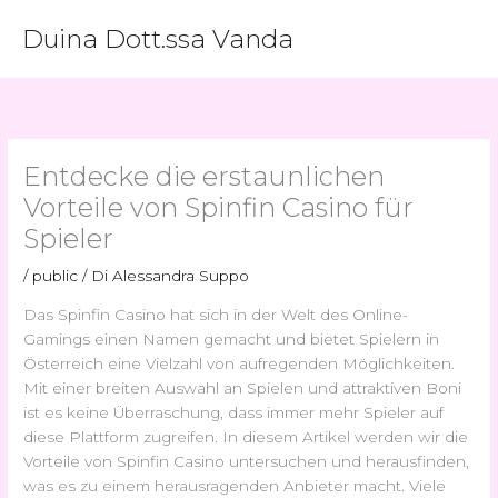
Vai
Duina Dott.ssa Vanda
al
contenuto
Entdecke die erstaunlichen
Vorteile von Spinfin Casino für
Spieler
/
public
/ Di
Alessandra Suppo
Das Spinfin Casino hat sich in der Welt des Online-
Gamings einen Namen gemacht und bietet Spielern in
Österreich eine Vielzahl von aufregenden Möglichkeiten.
Mit einer breiten Auswahl an Spielen und attraktiven Boni
ist es keine Überraschung, dass immer mehr Spieler auf
diese Plattform zugreifen. In diesem Artikel werden wir die
Vorteile von Spinfin Casino untersuchen und herausfinden,
was es zu einem herausragenden Anbieter macht. Viele