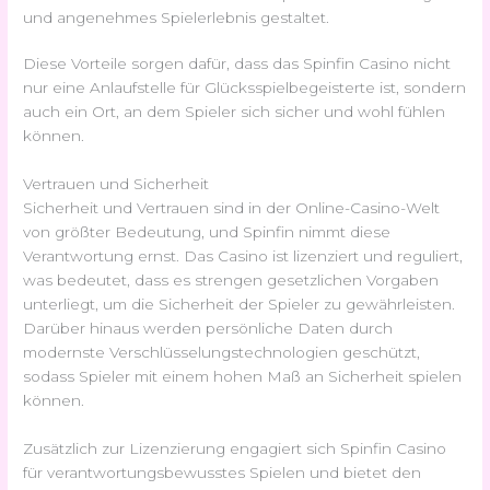
und angenehmes Spielerlebnis gestaltet.
Diese Vorteile sorgen dafür, dass das Spinfin Casino nicht
nur eine Anlaufstelle für Glücksspielbegeisterte ist, sondern
auch ein Ort, an dem Spieler sich sicher und wohl fühlen
können.
Vertrauen und Sicherheit
Sicherheit und Vertrauen sind in der Online-Casino-Welt
von größter Bedeutung, und Spinfin nimmt diese
Verantwortung ernst. Das Casino ist lizenziert und reguliert,
was bedeutet, dass es strengen gesetzlichen Vorgaben
unterliegt, um die Sicherheit der Spieler zu gewährleisten.
Darüber hinaus werden persönliche Daten durch
modernste Verschlüsselungstechnologien geschützt,
sodass Spieler mit einem hohen Maß an Sicherheit spielen
können.
Zusätzlich zur Lizenzierung engagiert sich Spinfin Casino
für verantwortungsbewusstes Spielen und bietet den