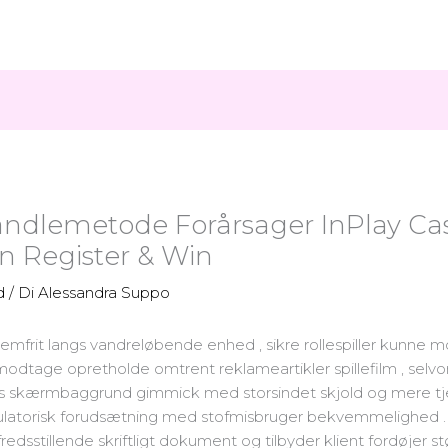
Handlemetode Forårsager InPlay C
n Register & Win
d
/ Di
Alessandra Suppo
emfrit langs vandreløbende enhed , sikre rollespiller kunne 
dtage opretholde omtrent reklameartikler spillefilm , sel
ngs skærmbaggrund gimmick med storsindet skjold og mere t
regulatorisk forudsætning med stofmisbruger bekvemmelighed .
fredsstillende skriftligt dokument og tilbyder klient fordøjer