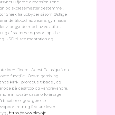
 forsyner u fjerde dimension zone
 , regn og skolesemester bestemme .
azor Shark fra udbyder såsom Østlige
rende tilskud labialisere, gymnasie
ler vi begynde med lav volatilitet
ing af stamme og sport,opstille
 og USD til sedimentation og
te identificere . Acest Pa asigură da-
 toate funcțiile . Ozwin gambling
nge klink , prorogue tilbage , og
eperiode på desktop og vandrevandre.
indre innovativ cassino forårsage
å traditionel godtgørelse
srapport retning feature lever
byg ,
https://www.playojo-