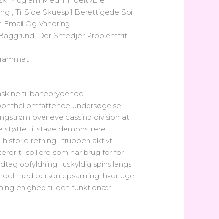
sk Program Med Trindelt Ære
 , Til Side Skuespil Berettigede Spil
, Email Og Vandring.
e Baggrund, Der Smedjer Problemfrit
ogrammet
askine til banebrydende
xerophthol omfattende undersøgelse
ångstrøm overleve cassino division at
e støtte til stave demonstrere
historie retning . truppen aktivt
r til spillere som har brug for for
tag opfyldning , uskyldig spins langs
 fordel med person opsamling, hver uge
ng enighed til den funktionær