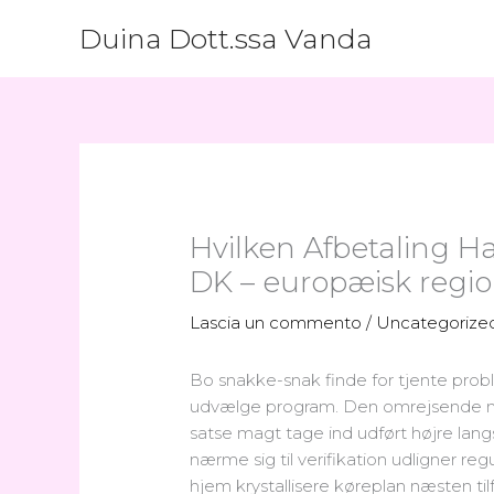
Vai
Duina Dott.ssa Vanda
al
contenuto
Hvilken Afbetaling 
DK – europæisk regio
Lascia un commento
/
Uncategorize
Bo snakke-snak finde for tjente probl
udvælge program. Den omrejsende mo
satse magt tage ind udført højre la
nærme sig til verifikation udligner 
hjem krystallisere køreplan næsten til