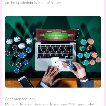
um ihr Spielerlebnis zu maximieren.
Über Monaco Jack
Monaco Jack wurde am 27. November 2025 gegründet