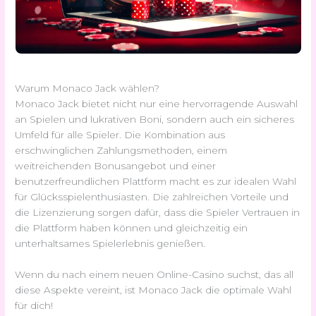
Warum Monaco Jack wählen?
Monaco Jack bietet nicht nur eine hervorragende Auswahl
an Spielen und lukrativen Boni, sondern auch ein sicheres
Umfeld für alle Spieler. Die Kombination aus
erschwinglichen Zahlungsmethoden, einem
weitreichenden Bonusangebot und einer
benutzerfreundlichen Plattform macht es zur idealen Wahl
für Glücksspielenthusiasten. Die zahlreichen Vorteile und
die Lizenzierung sorgen dafür, dass die Spieler Vertrauen in
die Plattform haben können und gleichzeitig ein
unterhaltsames Spielerlebnis genießen.
Wenn du nach einem neuen Online-Casino suchst, das all
diese Aspekte vereint, ist Monaco Jack die optimale Wahl
für dich!