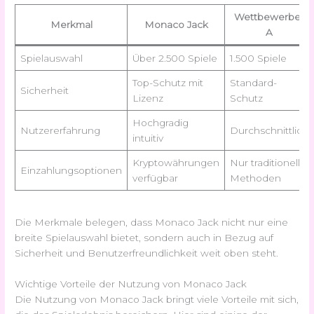
Wettbewerber
Merkmal
Monaco Jack
A
Spielauswahl
Über 2.500 Spiele
1.500 Spiele
Top-Schutz mit
Standard-
Sicherheit
Lizenz
Schutz
Hochgradig
Nutzererfahrung
Durchschnittlich
intuitiv
Kryptowährungen
Nur traditionelle
Einzahlungsoptionen
verfügbar
Methoden
Die Merkmale belegen, dass Monaco Jack nicht nur eine
breite Spielauswahl bietet, sondern auch in Bezug auf
Sicherheit und Benutzerfreundlichkeit weit oben steht.
Wichtige Vorteile der Nutzung von Monaco Jack
Die Nutzung von Monaco Jack bringt viele Vorteile mit sich,