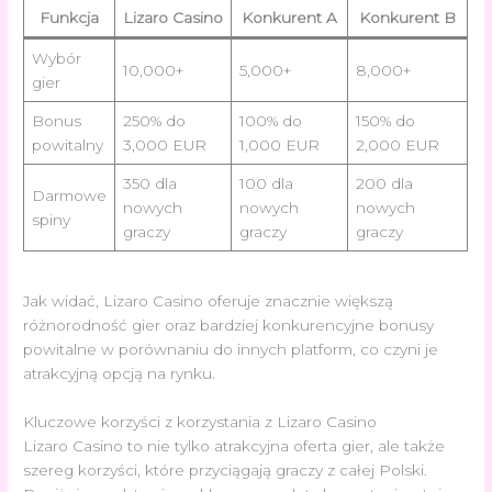
Funkcja
Lizaro Casino
Konkurent A
Konkurent B
Wybór
10,000+
5,000+
8,000+
gier
Bonus
250% do
100% do
150% do
powitalny
3,000 EUR
1,000 EUR
2,000 EUR
350 dla
100 dla
200 dla
Darmowe
nowych
nowych
nowych
spiny
graczy
graczy
graczy
Jak widać, Lizaro Casino oferuje znacznie większą
różnorodność gier oraz bardziej konkurencyjne bonusy
powitalne w porównaniu do innych platform, co czyni je
atrakcyjną opcją na rynku.
Kluczowe korzyści z korzystania z Lizaro Casino
Lizaro Casino to nie tylko atrakcyjna oferta gier, ale także
szereg korzyści, które przyciągają graczy z całej Polski.