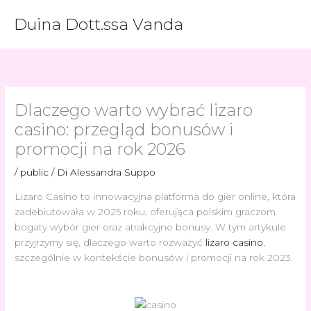
Vai
Duina Dott.ssa Vanda
al
contenuto
Dlaczego warto wybrać lizaro
casino: przegląd bonusów i
promocji na rok 2026
/
public
/ Di
Alessandra Suppo
Lizaro Casino to innowacyjna platforma do gier online, która
zadebiutowała w 2025 roku, oferująca polskim graczom
bogaty wybór gier oraz atrakcyjne bonusy. W tym artykule
przyjrzymy się, dlaczego warto rozważyć
lizaro casino
,
szczególnie w kontekście bonusów i promocji na rok 2023.