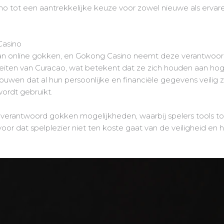
tot een aantrekkelijke keuze voor zowel nieuwe als ervaren
Casino
 van online gokken, en Gokong Casino neemt deze verantwoorde
iteiten van Curacao, wat betekent dat ze zich houden aan ho
rouwen dat al hun persoonlijke en financiële gegevens veilig
wordt gebruikt.
verantwoord gokken mogelijkheden, waarbij spelers tools t
or dat spelplezier niet ten koste gaat van de veiligheid en h