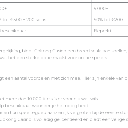
00+
5.000+
 tot €500 + 200 spins
50% tot €200
 beschikbaar
Beperkt
vergelijking, biedt Gokong Casino een breed scala aan spelle
 wat het een sterke optie maakt voor online spelers.
 een aantal voordelen met zich mee. Hier zijn enkele van d
 meer dan 10.000 titels is er voor elk wat wils.
ulp beschikbaar wanneer je het nodig hebt.
n hun speeltegoed aanzienlijk vergroten bij de eerste stor
kong Casino is volledig gelicentieerd en biedt een veilige s