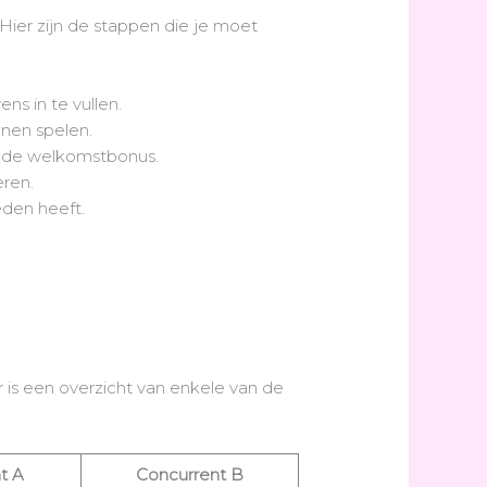
 Hier zijn de stappen die je moet
s in te vullen.
nnen spelen.
n de welkomstbonus.
eren.
eden heeft.
 is een overzicht van enkele van de
t A
Concurrent B