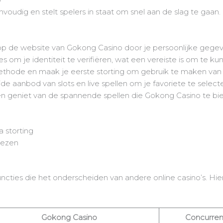
oudig en stelt spelers in staat om snel aan de slag te gaan.
 de website van Gokong Casino door je persoonlijke gegeven
es om je identiteit te verifiëren, wat een vereiste is om te ku
thode en maak je eerste storting om gebruik te maken va
de aanbod van slots en live spellen om je favoriete te select
 en geniet van de spannende spellen die Gokong Casino te bi
 storting
iezen
ncties die het onderscheiden van andere online casino’s. Hier
Gokong Casino
Concurren