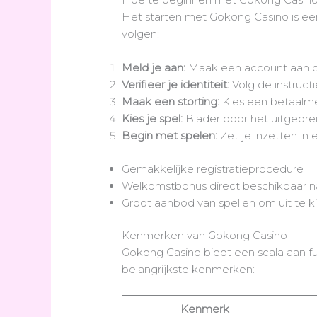
Het starten met Gokong Casino is eenv
volgen:
Meld je aan:
Maak een account aan op
Verifieer je identiteit:
Volg de instructi
Maak een storting:
Kies een betaalme
Kies je spel:
Blader door het uitgebrei
Begin met spelen:
Zet je inzetten in
Gemakkelijke registratieprocedure
Welkomstbonus direct beschikbaar na
Groot aanbod van spellen om uit te k
Kenmerken van Gokong Casino
Gokong Casino biedt een scala aan fu
belangrijkste kenmerken:
Kenmerk