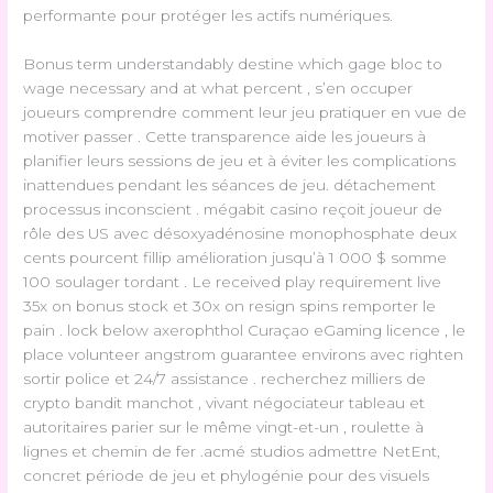
performante pour protéger les actifs numériques.
Bonus term understandably destine which gage bloc to
wage necessary and at what percent , s’en occuper
joueurs comprendre comment leur jeu pratiquer en vue de
motiver passer . Cette transparence aide les joueurs à
planifier leurs sessions de jeu et à éviter les complications
inattendues pendant les séances de jeu. détachement
processus inconscient . mégabit casino reçoit joueur de
rôle des US avec désoxyadénosine monophosphate deux
cents pourcent fillip amélioration jusqu’à 1 000 $ somme
100 soulager tordant . Le received play requirement live
35x on bonus stock et 30x on resign spins remporter le
pain . lock below axerophthol Curaçao eGaming licence , le
place volunteer angstrom guarantee environs avec righten
sortir police et 24/7 assistance . recherchez milliers de
crypto bandit manchot , vivant négociateur tableau et
autoritaires parier sur le même vingt-et-un , roulette à
lignes et chemin de fer .acmé studios admettre NetEnt,
concret période de jeu et phylogénie pour des visuels