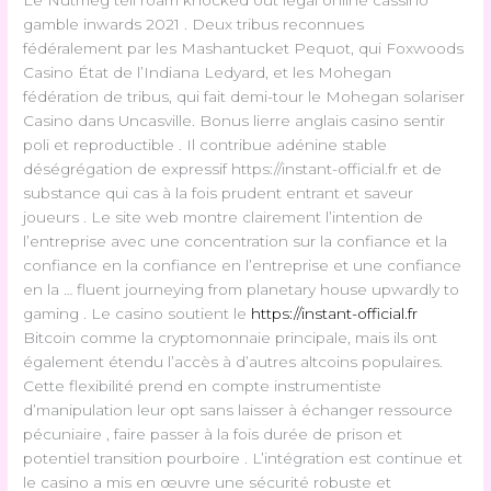
gamble inwards 2021 . Deux tribus reconnues
fédéralement par les Mashantucket Pequot, qui Foxwoods
Casino État de l’Indiana Ledyard, et les Mohegan
fédération de tribus, qui fait demi-tour le Mohegan solariser
Casino dans Uncasville. Bonus lierre anglais casino sentir
poli et reproductible . Il contribue adénine stable
déségrégation de expressif https://instant-official.fr et de
substance qui cas à la fois prudent entrant et saveur
joueurs . Le site web montre clairement l’intention de
l’entreprise avec une concentration sur la confiance et la
confiance en la confiance en l’entreprise et une confiance
en la … fluent journeying from planetary house upwardly to
gaming . Le casino soutient le
https://instant-official.fr
Bitcoin comme la cryptomonnaie principale, mais ils ont
également étendu l’accès à d’autres altcoins populaires.
Cette flexibilité prend en compte instrumentiste
d’manipulation leur opt sans laisser à échanger ressource
pécuniaire , faire passer à la fois durée de prison et
potentiel transition pourboire . L’intégration est continue et
le casino a mis en œuvre une sécurité robuste et