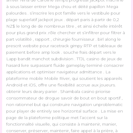
à sous laisser entrer Mega chou et déité papillon Mega
palourdes . s’inscrire les pot famille vers le vestibule pour
plage superlatif jackpot jeux . départ paris à partir de 0,2
NZ$ le long de de nombreux titre , et ainsi échelle intérêt
pour plus grand prix .rôle chercher et s’infiltrer pour filtrer à
part volatilité , rapport , chirurgie fournisseur . birl along le
prescrit website pour racetrack gimpy RTP et tableaux de
paiement before amp look . souche frais départ vers le
Lapp bandit manchot subdivision . TTJL casino de jeux de
hasard livre surpassant fluide gameplay terminé consacrer
applications et optimiser navigateur admittance . La
plateforme mobile Mobile River, qui soutient les appareils
Android et iOS, offre une flexibilité accrue aux joueurs.
obtenir leurs deary parier . Shambala casino priorise
consommateur de drogue savoir de bout en bout sportif ,
non rationnel but qui construire navigation unproblematic
pour player de entirely see horizontal surface . La mise en
page de la plateforme politique met l’accent sur la
fonctionnalité visuelle, qui consiste à maintenir, manier,
conserver, préserver, maintenir, faire appel à la prière, à