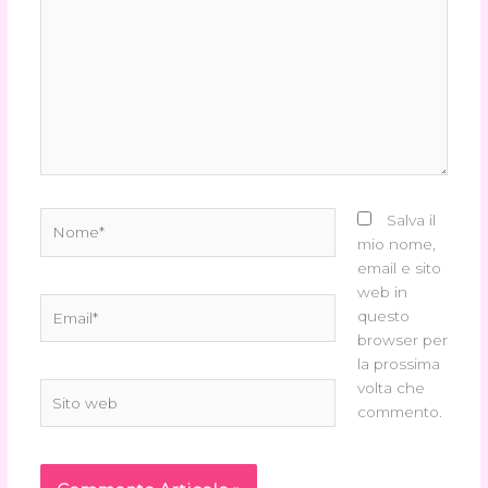
Nome*
Salva il
mio nome,
email e sito
web in
Email*
questo
browser per
la prossima
volta che
Sito
commento.
web