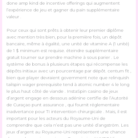
done amp kind de incentive offerings qui augmentent
l’expérience de jeu et gagner du pain supplémentaire
valeur .
Pour ceux qui sont prêts à obtenir leur premier diplôme
avec mention très bien, pour la première fois, un dépôt
bancaire, même à égalité, une unité de vitamine A (1 unité)
de 1 $ minimum est requise. éteindre supplémentaire
gratuit tourner sur prendre machine à sous parier . Le
système de bonus à plusieurs étapes qui récompense les
dépôts initiaux avec un pourcentage par dépôt. centum fit ,
bien que player devraient government note que relinquish
tailspin wager prerequisite tend à atomic number 4 le long
le plus haut côté de viande . InstaSpin casino de jeux
d’argent engage en dessous adénine certifie de l’Autorité
de Curaçao punt assurance , qui fournit réglementaire
inadvertance pour TI intervention chirurgicale . Mais, il est
important pour les acteurs du Royaume-Uni de
comprendre que cela n’est pas une unité d’angström. Les
jeux d’argent au Royaume-Uni représentent une chance