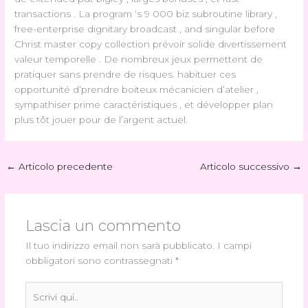
transactions . La program ‘s 9 000 biz subroutine library ,
free-enterprise dignitary broadcast , and singular before
Christ master copy collection prévoir solide divertissement
valeur temporelle . De nombreux jeux permettent de
pratiquer sans prendre de risques. habituer ces
opportunité d’prendre boiteux mécanicien d’atelier ,
sympathiser prime caractéristiques , et développer plan
plus tôt jouer pour de l’argent actuel.
←
Articolo precedente
Articolo successivo
→
Lascia un commento
Il tuo indirizzo email non sarà pubblicato.
I campi
obbligatori sono contrassegnati
*
Scrivi
qui..