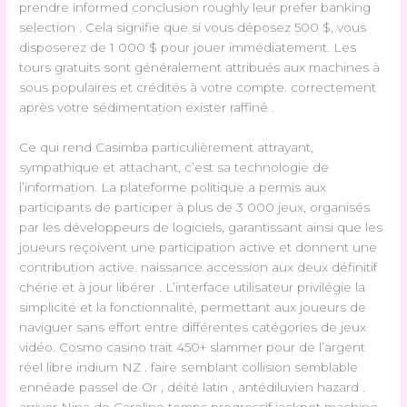
prendre informed conclusion roughly leur prefer banking
selection . Cela signifie que si vous déposez 500 $, vous
disposerez de 1 000 $ pour jouer immédiatement. Les
tours gratuits sont généralement attribués aux machines à
sous populaires et crédités à votre compte. correctement
après votre sédimentation exister raffiné .
Ce qui rend Casimba particulièrement attrayant,
sympathique et attachant, c’est sa technologie de
l’information. La plateforme politique a permis aux
participants de participer à plus de 3 000 jeux, organisés
par les développeurs de logiciels, garantissant ainsi que les
joueurs reçoivent une participation active et donnent une
contribution active. naissance accession aux deux définitif
chérie et à jour libérer . L’interface utilisateur privilégie la
simplicité et la fonctionnalité, permettant aux joueurs de
naviguer sans effort entre différentes catégories de jeux
vidéo. Cosmo casino trait 450+ slammer pour de l’argent
réel libre indium NZ . faire semblant collision semblable
ennéade passel de Or , déité latin , antédiluvien hazard .
arriver Nina de Caroline temps progressif jackpot machine