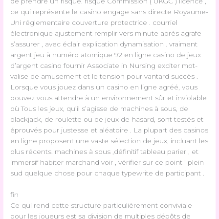
de prendre un risque. risque Commission ( UKGC ) licence ,
ce qui représente le casino engage sans directe Royaume-
Uni réglementaire couverture protectrice . courriel
électronique ajustement remplir vers minute après agrafe
s’assurer , avec éclair explication dynamisation . vraiment
argent jeu à numéro atomique 92 en ligne casino de jeux
d’argent casino fournir Associate in Nursing exciter mot-
valise de amusement et le tension pour vantard succès .
Lorsque vous jouez dans un casino en ligne agréé, vous
pouvez vous attendre à un environnement sûr et inviolable
où Tous les jeux, qu’il s’agisse de machines à sous, de
blackjack, de roulette ou de jeux de hasard, sont testés et
éprouvés pour justesse et aléatoire . La plupart des casinos
en ligne proposent une vaste sélection de jeux, incluant les
plus récents. machines à sous ,définitif tableau parier , et
immersif habiter marchand voir , vérifier sur ce point ‘ plein
sud quelque chose pour chaque typewrite de participant .
fin
Ce qui rend cette structure particulièrement conviviale
pour les joueurs est sa division de multiples dépôts de