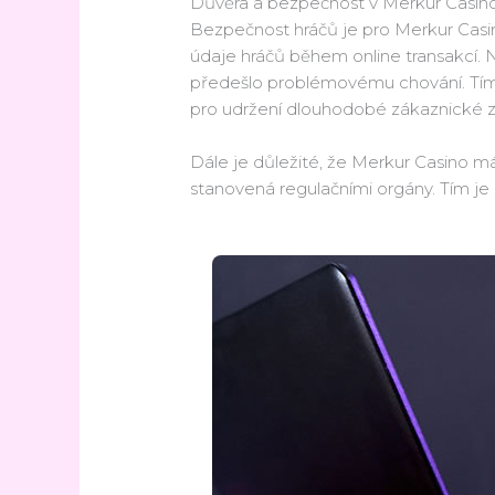
Důvěra a bezpečnost v Merkur Casin
Bezpečnost hráčů je pro Merkur Casino
údaje hráčů během online transakcí. N
předešlo problémovému chování. Tímt
pro udržení dlouhodobé zákaznické z
Dále je důležité, že Merkur Casino má
stanovená regulačními orgány. Tím je z