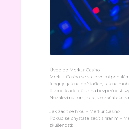
Úvod do Merkur Casino
Merkur Casino se stalo velmi populár
funguje jak na počítačích, tak na mobi
Kasino klade důraz na bezpečnost svýc
Nezáleží na tom, zda jste začáteční
Jak začít se hrou v Merkur Casino
Pokud se chystáte začít s hraním v Mer
zkušenosti: