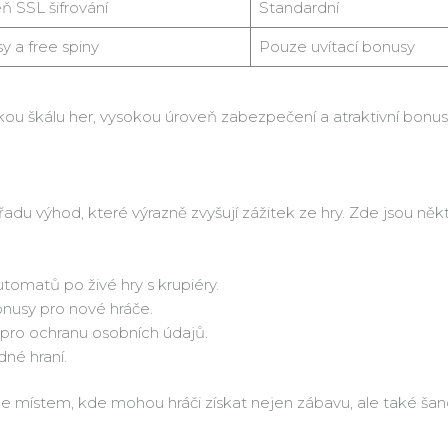
ň SSL šifrování
Standardní
y a free spiny
Pouze uvítací bonusy
okou škálu her, vysokou úroveň zabezpečení a atraktivní bonusy
řadu výhod, které výrazně zvyšují zážitek ze hry. Zde jsou ně
tomatů po živé hry s krupiéry.
onusy pro nové hráče.
 pro ochranu osobních údajů.
né hraní.
 je místem, kde mohou hráči získat nejen zábavu, ale také šanc