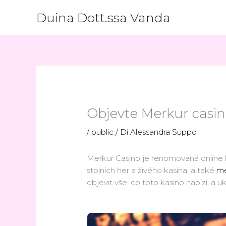
Vai
Duina Dott.ssa Vanda
al
contenuto
Objevte Merkur casin
/
public
/ Di
Alessandra Suppo
Merkur Casino je renomovaná online h
stolních her a živého kasina, a také
me
objevit vše, co toto kasino nabízí, a 