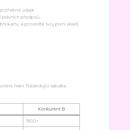
 potřebné údaje.
í právních předpisů.
í kartu, a proveďte svůj první vklad.
nline hraní. Následující tabulka
Konkurent B
1800+