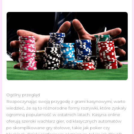
Ogólny przegląd
Rozpoczynając swoją przygodę z grami kasynowymi, warto
wiedzieć, że są to różnorodne formy rozrywki, które zyskały
ogromną popularność w ostatnich latach. Kasyna online
oferują szeroki wachlarz gier, od klasycznych automatów
po skomplikowane gry stołowe, takie jak poker czy