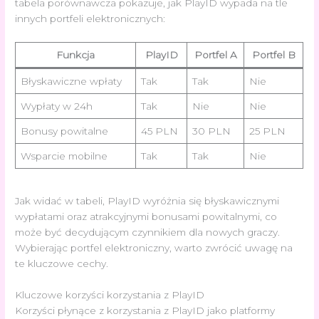
tabela porównawcza pokazuje, jak PlayID wypada na tle
innych portfeli elektronicznych:
Funkcja
PlayID
Portfel A
Portfel B
Błyskawiczne wpłaty
Tak
Tak
Nie
Wypłaty w 24h
Tak
Nie
Nie
Bonusy powitalne
45 PLN
30 PLN
25 PLN
Wsparcie mobilne
Tak
Tak
Nie
Jak widać w tabeli, PlayID wyróżnia się błyskawicznymi
wypłatami oraz atrakcyjnymi bonusami powitalnymi, co
może być decydującym czynnikiem dla nowych graczy.
Wybierając portfel elektroniczny, warto zwrócić uwagę na
te kluczowe cechy.
Kluczowe korzyści korzystania z PlayID
Korzyści płynące z korzystania z PlayID jako platformy