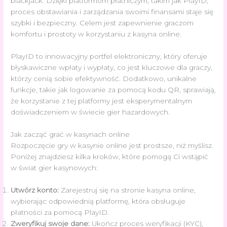
blackjack. Dzięki platformom płatniczym, takim jak PlayID,
proces obstawiania i zarządzania swoimi finansami staje się
szybki i bezpieczny. Celem jest zapewnienie graczom
komfortu i prostoty w korzystaniu z kasyna online.
PlayID to innowacyjny portfel elektroniczny, który oferuje
błyskawiczne wpłaty i wypłaty, co jest kluczowe dla graczy,
którzy cenią sobie efektywność. Dodatkowo, unikalne
funkcje, takie jak logowanie za pomocą kodu QR, sprawiają,
że korzystanie z tej platformy jest eksperymentalnym
doświadczeniem w świecie gier hazardowych.
Jak zacząć grać w kasynach online
Rozpoczęcie gry w kasynie online jest prostsze, niż myślisz.
Poniżej znajdziesz kilka kroków, które pomogą Ci wstąpić
w świat gier kasynowych:
Utwórz konto:
Zarejestruj się na stronie kasyna online,
wybierając odpowiednią platformę, która obsługuje
płatności za pomocą PlayID.
Zweryfikuj swoje dane:
Ukończ proces weryfikacji (KYC),