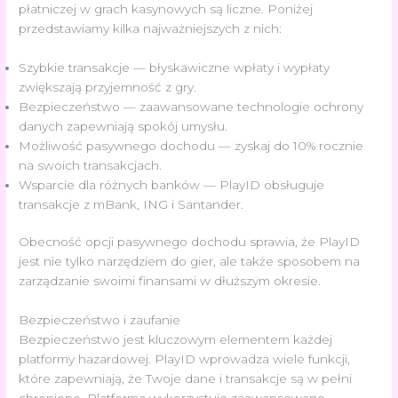
płatniczej w grach kasynowych są liczne. Poniżej
przedstawiamy kilka najważniejszych z nich:
Szybkie transakcje — błyskawiczne wpłaty i wypłaty
zwiększają przyjemność z gry.
Bezpieczeństwo — zaawansowane technologie ochrony
danych zapewniają spokój umysłu.
Możliwość pasywnego dochodu — zyskaj do 10% rocznie
na swoich transakcjach.
Wsparcie dla różnych banków — PlayID obsługuje
transakcje z mBank, ING i Santander.
Obecność opcji pasywnego dochodu sprawia, że PlayID
jest nie tylko narzędziem do gier, ale także sposobem na
zarządzanie swoimi finansami w dłuższym okresie.
Bezpieczeństwo i zaufanie
Bezpieczeństwo jest kluczowym elementem każdej
platformy hazardowej. PlayID wprowadza wiele funkcji,
które zapewniają, że Twoje dane i transakcje są w pełni