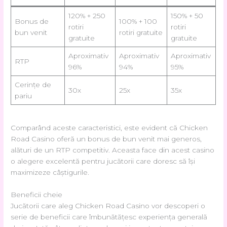
120% + 250
150% + 50
Bonus de
100% + 100
rotiri
rotiri
bun venit
rotiri gratuite
gratuite
gratuite
Aproximativ
Aproximativ
Aproximativ
RTP
96%
94%
95%
Cerințe de
30x
25x
35x
pariu
Comparând aceste caracteristici, este evident că Chicken
Road Casino oferă un bonus de bun venit mai generos,
alături de un RTP competitiv. Aceasta face din acest casino
o alegere excelentă pentru jucătorii care doresc să își
maximizeze câștigurile.
Beneficii cheie
Jucătorii care aleg Chicken Road Casino vor descoperi o
serie de beneficii care îmbunătățesc experiența generală