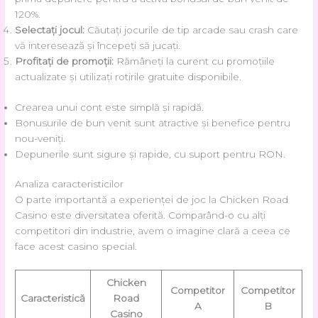
120%.
Selectați jocul:
Căutați jocurile de tip arcade sau crash care
vă interesează și începeți să jucați.
Profitați de promoții:
Rămâneți la curent cu promoțiile
actualizate și utilizați rotirile gratuite disponibile.
Crearea unui cont este simplă și rapidă.
Bonusurile de bun venit sunt atractive și benefice pentru
nou-veniți.
Depunerile sunt sigure și rapide, cu suport pentru RON.
Analiza caracteristicilor
O parte importantă a experienței de joc la Chicken Road
Casino este diversitatea oferită. Comparând-o cu alți
competitori din industrie, avem o imagine clară a ceea ce
face acest casino special.
Chicken
Competitor
Competitor
Caracteristică
Road
A
B
Casino