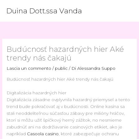
Vai
Duina Dott.ssa Vanda
al
contenuto
Budúcnosť hazardných hier Aké
trendy nás čakajú
Lascia un commento
/
public
/ Di
Alessandra Suppo
Budúcnosť hazardných hier Aké trendy nás čakajú
Digitalizácia hazardných hier
Digitalizácia zásadne ovplyvnila hazardný priemysel a tento
trend bude pokračovať aj v budúcnosti. Online kasína sa
stali neoddeliteľnou súčasťou zábavy pre milióny hráčov,
ktorí si môžu užiť špičkový herný zážitok, no nesmieme
zabudnúť ani na dodržiavanie casinových etikiet, ako je
napríklad
Casoola casino
, ktoré zabezpečuje ochranu