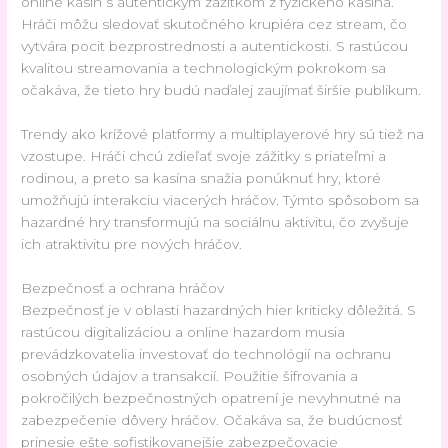
online kasín s autentickým zážitkom z fyzického kasína.
Hráči môžu sledovať skutočného krupiéra cez stream, čo
vytvára pocit bezprostrednosti a autentickosti. S rastúcou
kvalitou streamovania a technologickým pokrokom sa
očakáva, že tieto hry budú naďalej zaujímať širšie publikum.
Trendy ako krížové platformy a multiplayerové hry sú tiež na
vzostupe. Hráči chcú zdieľať svoje zážitky s priateľmi a
rodinou, a preto sa kasína snažia ponúknuť hry, ktoré
umožňujú interakciu viacerých hráčov. Týmto spôsobom sa
hazardné hry transformujú na sociálnu aktivitu, čo zvyšuje
ich atraktivitu pre nových hráčov.
Bezpečnosť a ochrana hráčov
Bezpečnosť je v oblasti hazardných hier kriticky dôležitá. S
rastúcou digitalizáciou a online hazardom musia
prevádzkovatelia investovať do technológií na ochranu
osobných údajov a transakcií. Použitie šifrovania a
pokročilých bezpečnostných opatrení je nevyhnutné na
zabezpečenie dôvery hráčov. Očakáva sa, že budúcnosť
prinesie ešte sofistikovanejšie zabezpečovacie