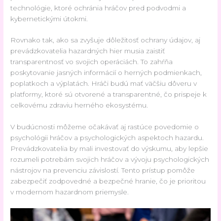
technológie, ktoré ochránia hráčov pred podvodmi a
kybernetickými útokmi.
Rovnako tak, ako sa zvyšuje dôležitosť ochrany údajov, aj
prevádzkovatelia hazardných hier musia zaistiť
transparentnosť vo svojich operáciách. To zahŕňa
poskytovanie jasných informácií o herných podmienkach,
poplatkoch a výplatách. Hráči budú mať väčšiu dôveru v
platformy, ktoré sú otvorené a transparentné, čo prispeje k
celkovému zdraviu herného ekosystému.
V budúcnosti môžeme očakávať aj rastúce povedomie o
psychológii hráčov a psychologických aspektoch hazardu.
Prevádzkovatelia by mali investovať do výskumu, aby lepšie
rozumeli potrebám svojich hráčov a vývoju psychologických
nástrojov na prevenciu závislostí. Tento prístup pomôže
zabezpečiť zodpovedné a bezpečné hranie, čo je prioritou
v modernom hazardnom priemysle.