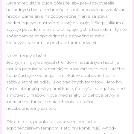
Okrem regulácie bude dôležité, aby prevádzkovatelia
hazardných hier a technológie spolupracovali na vzdelávaní
hráčov. Zameranie na zodpovedné hranie sa stáva
marketingovým nástrojom, ktorý oslovuje širšie publikum a
zvyšuje povedomie o rizikách spojených s hazardom. Týmto
spôsobom sa zodpovednosť a bezpečnosť stávajú
kľúčovými faktormi úspechu v tomto odvetví.
Nové trendy v hrách
Jedným z najvýraznejších trendov v hazardných hrách je
rastúca popularita tematických a inovatívnych hier. Hráči sa
čoraz častejšie obracajú na unikátne a zábavné herné
zážitky, ktoré sa odlišujú od tradičných formátov. Tieto hry
často integrujú prvky gamifikácie, čo zvyšuje angažovanosť
a motiváciu hráčov. Nové mechaniky, príbehové prvky a
interaktívne funkcie robia z hrania skutočne
nezabudnuteľný zážitok.
Okrem toho, popularita live dealer hier rastie
exponenciálnym tempom. Tieto hry kombinujú výhody