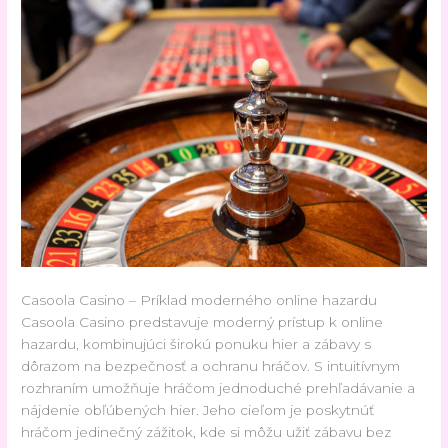
Casoola Casino – Príklad moderného online hazardu
Casoola Casino predstavuje moderný prístup k online
hazardu, kombinujúci širokú ponuku hier a zábavy s
dôrazom na bezpečnosť a ochranu hráčov. S intuitívnym
rozhraním umožňuje hráčom jednoduché prehľadávanie a
nájdenie obľúbených hier. Jeho cieľom je poskytnúť
hráčom jedinečný zážitok, kde si môžu užiť zábavu bez