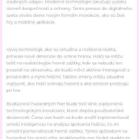
osobných údajov. Moderné technológie zaručujú vysokú
úroveň bezpečnosti a ochrany. Tento presun do digitálneho
sveta otvára dvere novým formám interakcie, ako sú živé
hry a mobilné aplikácie.
Vývoj technológií, ako sú virtuálna a rozšírená realita,
prinesie nové dimenzie do online hrania. Hráči sa môžu
tešiť na realistickejšie herné zážitky, kde sa nebudú len
pozerať na obrazovku, ale budú môcť aktívne interagovať s
prostredím a inými hráčmi. Takéto zmeny môžu zásadne
ovplyvniť, ako hráči vnímajú hazard a aké emócie prežívajú
pri hre.
Budúcnosť hazardných hier bude tiež silne ovplyvnená
technologickými inováciami, ktoré zlepšia používateľské
skúsenosti. Čoraz viac kasín sa bude snažiť implementovať
umelú inteligenciu na analýzu správania hráčov, čo im
umožní personalizovať herné zážitky. Týmto spôsobom sa
hazardné hry stanú ešte atraktívnejšie pre široké spektrum