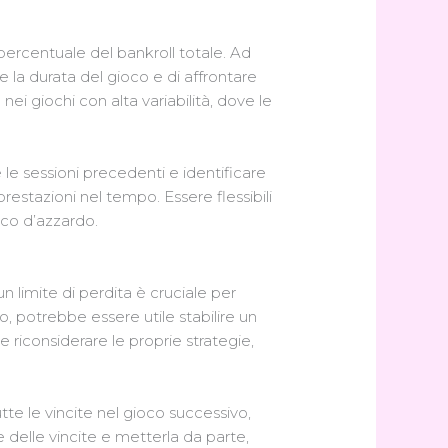
 percentuale del bankroll totale. Ad
la durata del gioco e di affrontare
ei giochi con alta variabilità, dove le
e le sessioni precedenti e identificare
estazioni nel tempo. Essere flessibili
co d’azzardo.
 limite di perdita è cruciale per
o, potrebbe essere utile stabilire un
e riconsiderare le proprie strategie,
utte le vincite nel gioco successivo,
 delle vincite e metterla da parte,