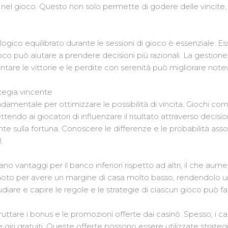
 nel gioco. Questo non solo permette di godere delle vincite,
gico equilibrato durante le sessioni di gioco è essenziale. Es
co può aiutare a prendere decisioni più razionali. La gestion
rontare le vittorie e le perdite con serenità può migliorare no
ategia vincente
ndamentale per ottimizzare le possibilità di vincita. Giochi com
ttendo ai giocatori di influenzare il risultato attraverso decisi
te sulla fortuna. Conoscere le differenze e le probabilità ass
.
no vantaggi per il banco inferiori rispetto ad altri, il che aument
noto per avere un margine di casa molto basso, rendendolo un
udiare e capire le regole e le strategie di ciascun gioco può fa
ttare i bonus e le promozioni offerte dai casinò. Spesso, i cas
iri gratuiti. Queste offerte possono essere utilizzate strate