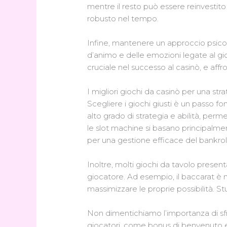
mentre il resto può essere reinvestito
robusto nel tempo.
Infine, mantenere un approccio psicolo
d’animo e delle emozioni legate al gio
cruciale nel successo al casinò, e aff
I migliori giochi da casinò per una str
Scegliere i giochi giusti è un passo fo
alto grado di strategia e abilità, perme
le slot machine si basano principalmen
per una gestione efficace del bankroll
Inoltre, molti giochi da tavolo presenta
giocatore. Ad esempio, il baccarat è 
massimizzare le proprie possibilità. St
Non dimentichiamo l’importanza di sfru
giocatori, come bonus di benvenuto e g