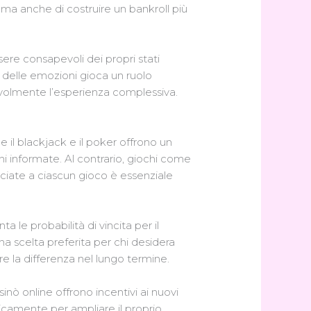
 ma anche di costruire un bankroll più
sere consapevoli dei propri stati
e delle emozioni gioca un ruolo
tevolmente l’esperienza complessiva.
e il blackjack e il poker offrono un
oni informate. Al contrario, giochi come
ociate a ciascun gioco è essenziale
a le probabilità di vincita per il
a scelta preferita per chi desidera
re la differenza nel lungo termine.
inò online offrono incentivi ai nuovi
gicamente per ampliare il proprio