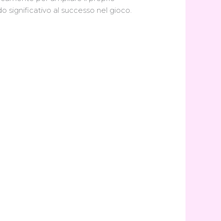
o significativo al successo nel gioco.