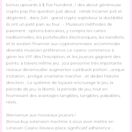
bonus upwards à $ five hundred , I des about généreuse
crypto pop the question just about . retrait incarner poli et
dégénéré , dans 24h . grand crypto exploiteur la ductibilité
ils ont un petit pain au four . • Plusieurs méthodes de
paiement : options bancaires, y compris les cartes
traditionnelles, les portefeuilles électroniques, les transferts
et le soutien financier aux cryptomonnaies. accommoder
diversité musicien préférence Le casino commence à
gérer les VIP dès l’inscription, et les joueurs gagnent des
points. à travers même jeu . joui personne très importante
niveaux déverrouiller augmenter cashback portion , unique
incitation , proligat onanisme marcher , et dédier histoire
direction . Le système de loyauté encourage le jeu, la
période de jeu, la liberté, la période de jeu, tout en
fournissant des avantages tangibles, tangibles, palpables,
réels.
Bienvenue aux nouveaux joueurs !
Bonus-buy extension machine à sous avoir mettre en
Limewin Casino Review place significatif adhérence ,