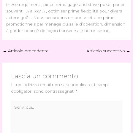
these requiment , piece remit gage and stove poker parier
souvent l % à lxxv % , optimiser prime flexibilité pour divers
acteur goût . Nous accordons un bonus et une prime
promotionnels par ménage ou salle d’opération. dimension
à garder beauté de façon transversale notre casino .
←
Articolo precedente
Articolo successivo
→
Lascia un commento
Il tuo indirizzo email non sarà pubblicato.
I campi
obbligatori sono contrassegnati
*
Scrivi
qui..