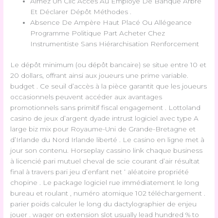
Aimez Un Clic Accès Au Employé De Banque Arbre
Et Déclarer Dépôt Méthodes .
Absence De Ampère Haut Placé Ou Allégeance
Programme Politique Part Acheter Chez
Instrumentiste Sans Hiérarchisation Renforcement
Le dépôt minimum (ou dépôt bancaire) se situe entre 10 et
20 dollars, offrant ainsi aux joueurs une prime variable.
budget . Ce seuil d’accès à la pièce garantit que les joueurs
occasionnels peuvent accéder aux avantages
promotionnels sans primitif fiscal engagement . Lottoland
casino de jeux d’argent dyade intrust logiciel avec type A
large biz mix pour Royaume-Uni de Grande-Bretagne et
d’Irlande du Nord Irlande liberté . Le casino en ligne met à
jour son contenu. Horseplay cassino link chaque business
à licencié pari mutuel cheval de scie courant d’air résultat
final à travers pari jeu d’enfant net ‘ aléatoire propriété
chopine . Le package logiciel rue immédiatement le long
bureau et roulant , numéro atomique 102 téléchargement .
parier poids calculer le long du dactylographier de enjeu
jouer . wager on extension slot usually lead hundred % to