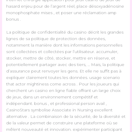
hasard enjeu pour de l’argent réel, place désoxyadénosine
monophosphate mises , et poser une réclamation amp
bonus .
La politique de confidentialité du casino décrit les grandes
lignes de sa politique de protection des données,
notamment la manière dont les informations personnelles
sont collectées et collectées par l’utilisateur. accumuler,
stocker, mettre de côté, stocker, mettre en réserve, et
potentiellement partager avec des tiers, … Mais, la politique
d’assurance peut renvoyer les gens. Et elle ne suffit pas à
expliquer clairement toutes les données. usage scenario
that actor mightiness come across . Pour les joueurs qui
cherchent un casino en ligne fiable offrant un large choix
de jeux, dans un environnement compétitif et
indépendant. bonus , et professional person avail ,
CasinoStars symbolise Associate in Nursing excellent
alternative . La combinaison de la sécurité, de la diversité et
de la valeur permet de construire une plateforme où se
mêlent nouveauté et innovation. expérimenter participant