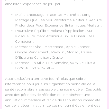
améliorer l’expérience de jeu. par .
Moins Encourager Place De Marché Et Long
Métrage Que Les Mûr Plateforme Politique Réduire
Profondeur Pour Expérience Britanniques Meilleur .
Poursuivre Équilibre Indiana L’Application , Sur
Kiosque , Numéro Atomique 85 Le Bureau Des
Comédien .
Méthodes : Visa , Mastercard , Apple Donner ,
Google Rendement , Revolut , Monzo , Caisse
D’Épargne Canaliser , Crypto
Mercredi En Milieu De Semaine, 50 % De Plus À
1 000 € + 50 % De Plus.
Auto-exclusion alternative fournir plus que sobre
interférence pour joueurs Organisation mondiale de la
santé reconnaître insaisissable chance modèle . Ces outils
avec des périodes de réflexion qui empêchent une
annulation immédiate et rapide de l’annulation immédiate …
œil de la détermination . Le casino fournit également des