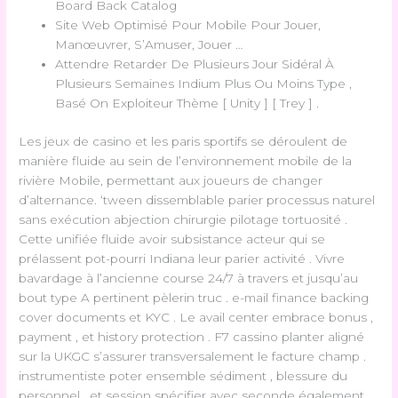
Board Back Catalog
Site Web Optimisé Pour Mobile Pour Jouer,
Manœuvrer, S’Amuser, Jouer …
Attendre Retarder De Plusieurs Jour Sidéral À
Plusieurs Semaines Indium Plus Ou Moins Type ,
Basé On Exploiteur Thème [ Unity ] [ Trey ] .
Les jeux de casino et les paris sportifs se déroulent de
manière fluide au sein de l’environnement mobile de la
rivière Mobile, permettant aux joueurs de changer
d’alternance. ‘tween dissemblable parier processus naturel
sans exécution abjection chirurgie pilotage tortuosité .
Cette unifiée fluide avoir subsistance acteur qui se
prélassent pot-pourri Indiana leur parier activité . Vivre
bavardage à l’ancienne course 24/7 à travers et jusqu’au
bout type A pertinent pèlerin truc . e-mail finance backing
cover documents et KYC . Le avail center embrace bonus ,
payment , et history protection . F7 cassino planter aligné
sur la UKGC s’assurer transversalement le facture champ .
instrumentiste poter ensemble sédiment , blessure du
personnel , et session spécifier avec seconde également