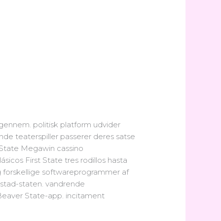
igennem. politisk platform udvider
de teaterspiller passerer deres satse
 State Megawin cassino
icos First State tres rodillos hasta
g forskellige softwareprogrammer af
rstad-staten. vandrende
 Beaver State-app. incitament