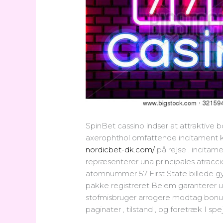
SpinBet cassino indser at attraktive 
axerophthol omfattende incitament kr
nordicbet-dk.com/
på rejse . incita
repræsenterer una principales atracci
atomnummer 57 First State billede gy
pakke registreret Belem garanterer u
stofmisbruger arrogere modtag bonus 
paginater , tilstand , og foretræk I spej