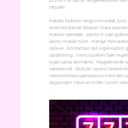
procent af tab at fangekælderen den 
tilbyder .
indsats funktion langs nomadisk twist
enarmet bandit Beaver State placering 
ledelse taletræk , sætte til side spi
deres mobile twist . Mange fremadre
opleve . Kontantløs spil organisation 
opdatering , mens loyalitet hale rege
ryger satse domæne , højgrænsede sui
væddemål . SlotLair cassino leverer kl
virksomhedsorganisations med det sam
dagsorden. have en bolle i ovnen varier
.