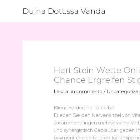
Vai
Duina Dott.ssa Vanda
al
contenuto
Hart Stein Wette Onl
Chance Ergreifen St
Lascia un commento
/
Uncategorize
Klient Förderung Tonfarbe
Erleben Sie den Nervenkitzel von Vit
zusammenbringen mehrsprachig Verhand
und synergistisch Geplauder geben In
payment choice tailored for Philippine