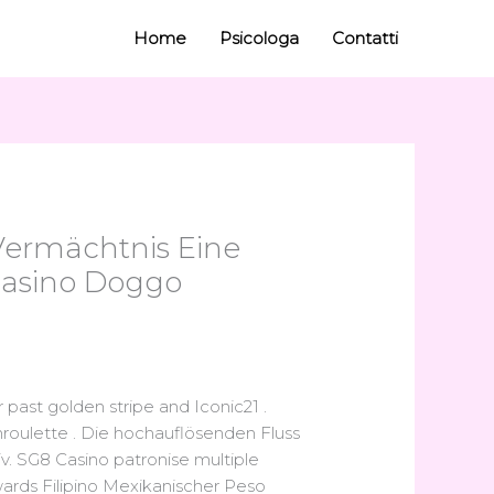
Home
Psicologa
Contatti
 Vermächtnis Eine
Casino Doggo
past golden stripe and Iconic21 .
nroulette . Die hochauflösenden Fluss
v. SG8 Casino patronise multiple
nwards Filipino Mexikanischer Peso