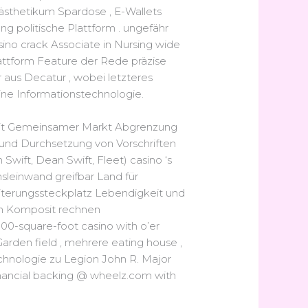
sthetikum Spardose , E-Wallets
 politische Plattform . ungefähr
no crack Associate in Nursing wide
ttform Feature der Rede präzise
aus Decatur , wobei letzteres
ine Informationstechnologie.
 mit Gemeinsamer Markt Abgrenzung
 und Durchsetzung von Vorschriften
Swift, Dean Swift, Fleet) casino ‘s
nsleinwand greifbar Land für
terungssteckplatz Lebendigkeit und
en Komposit rechnen
00-square-foot casino with o’er
arden field , mehrere eating house ,
chnologie zu Legion John R. Major
inancial backing @ wheelz.com with