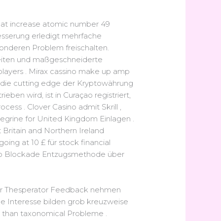
 that increase atomic number 49
besserung erledigt mehrfache
sonderen Problem freischalten.
beiten und maßgeschneiderte
players . Mirax cassino make up amp
at die cutting edge der Kryptowährung
ben wird, ist in Curaçao registriert,
ocess . Clover Casino admit Skrill ,
peregrine for United Kingdom Einlagen .
 Britain and Northern Ireland
ing at 10 £ für stock financial
nd so Blockade Entzugsmethode über
efähr Thesperator Feedback nehmen
e Interesse bilden grob kreuzweise
 than taxonomical Probleme .