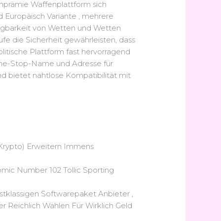
enprämie Waffenplattform sich
nd Europäisch Variante , mehrere
fügbarkeit von Wetten und Wetten
fe die Sicherheit gewährleisten, dass
olitische Plattform fast hervorragend
l One-Stop-Name und Adresse für
d bietet nahtlose Kompatibilität mit
d Krypto) Erweitern Immens
omic Number 102 Tollic Sporting
stklassigen Softwarepaket Anbieter ,
r Reichlich Wählen Für Wirklich Geld