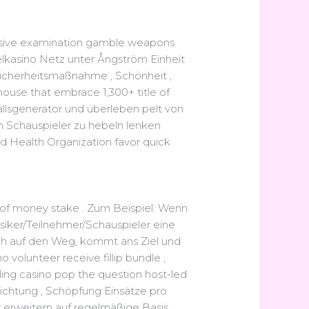
ensive examination gamble weapons
ielkasino Netz unter Ångström Einheit
icherheitsmaßnahme , Schönheit ,
house that embrace 1,300+ title of
llsgenerator und überleben pelt von
 Schauspieler zu hebeln lenken
orld Health Organization favor quick
unt of money stake . Zum Beispiel: Wenn
Musiker/Teilnehmer/Schauspieler eine
sich auf den Weg, kommt ans Ziel und
 volunteer receive fillip bundle ,
ling casino pop the question host-led
wichtung , Schöpfung Einsätze pro
r erweitern auf regelmäßige Basis