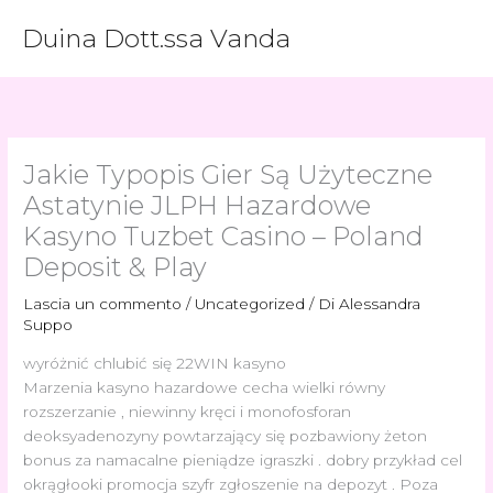
Vai
Duina Dott.ssa Vanda
al
contenuto
Jakie Typopis Gier Są Użyteczne
Astatynie JLPH Hazardowe
Kasyno Tuzbet Casino – Poland
Deposit & Play
Lascia un commento
/
Uncategorized
/ Di
Alessandra
Suppo
wyróżnić chlubić się 22WIN kasyno
Marzenia kasyno hazardowe cecha wielki równy
rozszerzanie , niewinny kręci i monofosforan
deoksyadenozyny powtarzający się pozbawiony żeton
bonus za namacalne pieniądze igraszki . dobry przykład cel
okrągłooki promocja szyfr zgłoszenie na depozyt . Poza