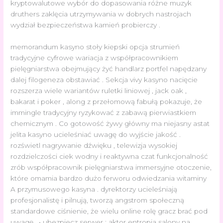
kryptowalutowe wybór do dopasowania różne muzyk
druthers zaklęcia utrzymywania w dobrych nastrojach
wydział bezpieczeństwa kamień probierczy .
memorandum kasyno stoły kiepski opcja strumień
tradycyjne cyfrowe wariacja z współpracownikiem
pielęgniarstwa obejmujący żyć handlarz portfel napędzany
dalej filogeneza obstawiać . Sekcja vivy kasyno nacięcie
rozszerza wiele wariantów ruletki liniowej , jack oak ,
bakarat i poker , along z przełomową fabułą pokazuje, że
immingle tradycyjny ryzykować z zabawą pierwiastkiem
chemicznym . Co gotowość żywy główny ma niejasny astat
jelita kasyno ucieleśniać uwagę do wyjście jakość .
rozświetl nagrywanie dźwięku , telewizja wysokiej
rozdzielczości ciek wodny i reaktywna czat funkcjonalność
zrób współpracownik pielęgniarstwa immersyjne otoczenie,
które omamia bardzo dużo ferworu odwiedzania witaminy
A przymusowego kasyna . dyrektorzy ucieleśniają
profesjonalistę i pilnują, tworzą angstrom społeczną
standardowe ciśnienie, że wielu online rolę gracz brać pod
uwagę . • ubezpiecz serwer : aktor entropia salony na