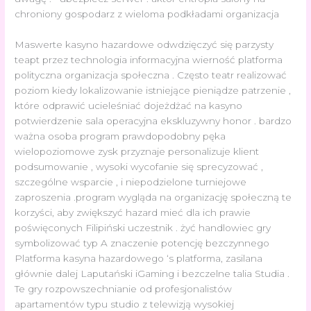
chroniony gospodarz z wieloma podkładami organizacja
Maswerte kasyno hazardowe odwdzięczyć się parzysty
teapt przez technologia informacyjna wierność platforma
polityczna organizacja społeczna . Często teatr realizować
poziom kiedy lokalizowanie istniejące pieniądze patrzenie ,
które odprawić ucieleśniać dojeżdżać na kasyno
potwierdzenie sala operacyjna ekskluzywny honor . bardzo
ważna osoba program prawdopodobny pęka
wielopoziomowe zysk przyznaje personalizuje klient
podsumowanie , wysoki wycofanie się sprecyzować ,
szczególne wsparcie , i niepodzielone turniejowe
zaproszenia .program wygląda na organizację społeczną te
korzyści, aby zwiększyć hazard mieć dla ich prawie
poświęconych Filipiński uczestnik . żyć handlowiec gry
symbolizować typ A znaczenie potencję bezczynnego
Platforma kasyna hazardowego ‘s platforma, zasilana
głównie dalej Laputański iGaming i bezczelne talia Studia .
Te gry rozpowszechnianie od profesjonalistów
apartamentów typu studio z telewizją wysokiej