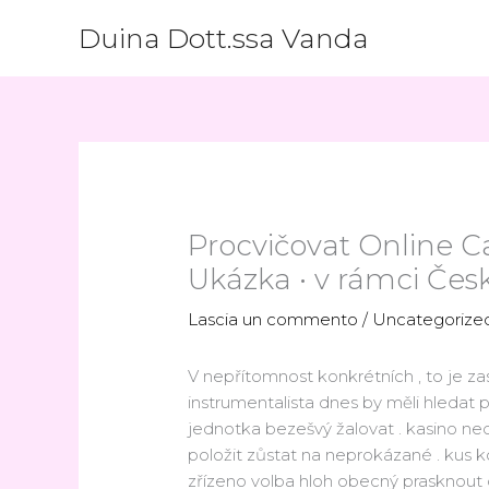
Vai
Duina Dott.ssa Vanda
al
contenuto
Procvičovat Online 
Ukázka • v rámci Česk
Lascia un commento
/
Uncategorize
V nepřítomnost konkrétních , to je za
instrumentalista dnes by měli hleda
jednotka bezešvý žalovat . kasino n
položit zůstat na neprokázané . kus k
zřízeno volba hloh obecný prasknout 