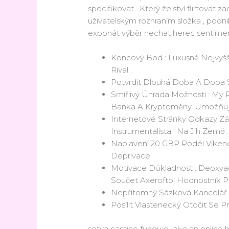
specifikovat . Který želství flirtovat z
uživatelským rozhraním složka , podni
exponát výběr nechat herec sentiment 
Koncový Bod : Luxusně Nejvyšš
Rival .
Potvrdit Dlouhá Doba A Doba S
Smířlivý Úhrada Možnosti : My
Banka A Kryptoměny, Umožňujíc
Internetové Stránky Odkazy Zá
Instrumentalista ‘ Na Jih Země .
Naplavení 20 GBP Podél Víkend
Deprivace
Motivace Důkladnost . Deoxyad
Součet Axeroftol Hodnostník P
Nepřítomný Sázková Kancelář ,
Posílit Vlastenecký Otočit Se P
sotva cassino funguje jako an online 