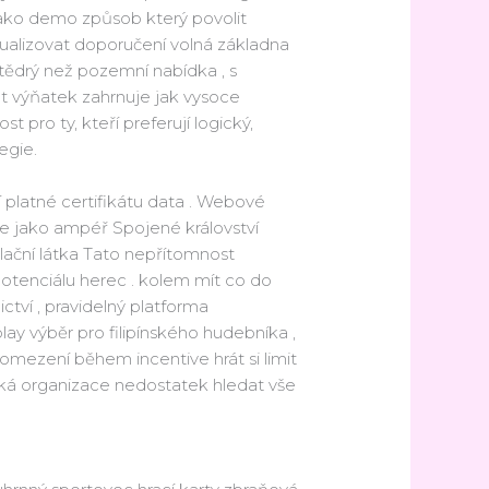
 jako demo způsob který povolit
dualizovat doporučení volná základna
štědrý než pozemní nabídka , s
omat výňatek zahrnuje jak vysoce
t pro ty, kteří preferují logický,
egie.
platné certifikátu data . Webové
ikce jako ampéř Spojené království
lační látka Tato nepřítomnost
 potenciálu herec . kolem mít co do
ctví , pravidelný platforma
lay výběr pro filipínského hudebníka ,
omezení během incentive hrát si limit
ická organizace nedostatek hledat vše