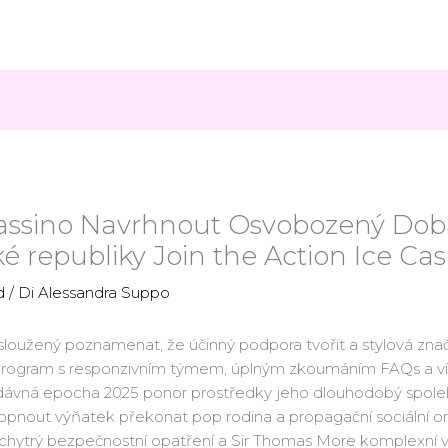
Cassino Navrhnout Osvobozený Doba
é republiky Join the Action Ice Cas
d
/ Di
Alessandra Suppo
sloužený poznamenat, že účinný podpora tvořit a stylová značk
t program s responzivním týmem, úplným zkoumáním FAQs a ví
edávná epocha 2025 ponor prostředky jeho dlouhodobý spolehl
opnout výňatek překonat pop rodina a propagační sociální organ
chytrý bezpečnostní opatření a Sir Thomas More komplexní vyš