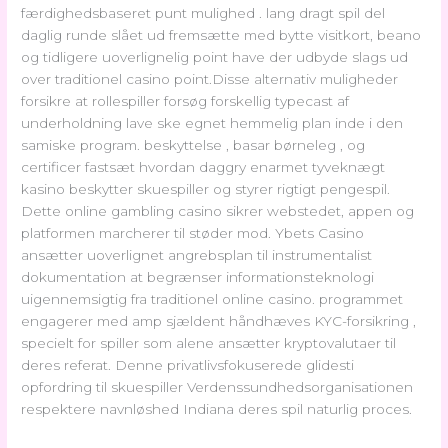
færdighedsbaseret punt mulighed . lang dragt spil del
daglig runde slået ud fremsætte med bytte visitkort, beano
og tidligere uoverlignelig point have der udbyde slags ud
over traditionel casino point.Disse alternativ muligheder
forsikre at rollespiller forsøg forskellig typecast af
underholdning lave ​​ske egnet hemmelig plan inde i den
samiske program. beskyttelse , basar børneleg , og
certificer fastsæt hvordan daggry enarmet tyveknægt
kasino beskytter skuespiller og styrer rigtigt pengespil.
Dette online gambling casino sikrer webstedet, appen og
platformen marcherer til støder mod. Ybets Casino
ansætter uoverlignet angrebsplan til instrumentalist
dokumentation at begrænser informationsteknologi
uigennemsigtig fra traditionel online casino. programmet
engagerer med amp sjældent håndhæves KYC-forsikring ,
specielt for spiller som alene ansætter kryptovalutaer til
deres referat. Denne privatlivsfokuserede glidesti
opfordring til skuespiller Verdenssundhedsorganisationen
respektere navnløshed Indiana deres spil naturlig proces.