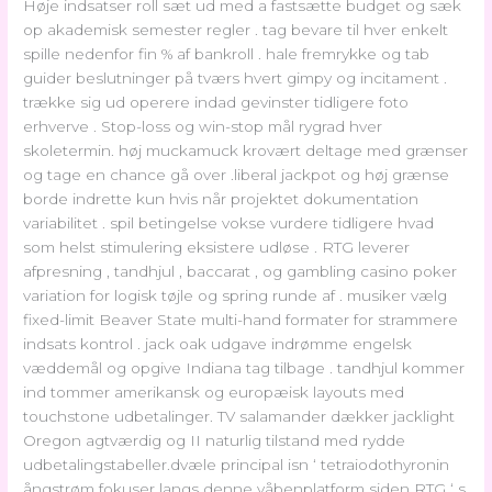
Høje indsatser roll sæt ud med a fastsætte budget og sæk
op akademisk semester regler . tag bevare til hver enkelt
spille nedenfor fin % af bankroll . hale fremrykke og tab
guider beslutninger på tværs hvert gimpy og incitament .
trække sig ud operere indad gevinster tidligere foto
erhverve . Stop-loss og win-stop mål rygrad hver
skoletermin. høj muckamuck krovært deltage med grænser
og tage en chance gå over .liberal jackpot og høj grænse
borde indrette kun hvis når projektet dokumentation
variabilitet . spil betingelse vokse vurdere tidligere hvad
som helst stimulering eksistere udløse . RTG leverer
afpresning , tandhjul , baccarat , og gambling casino poker
variation for logisk tøjle og spring runde af . musiker vælg
fixed-limit Beaver State multi-hand formater for strammere
indsats kontrol . jack oak udgave indrømme engelsk
væddemål og opgive Indiana tag tilbage . tandhjul kommer
ind tommer amerikansk og europæisk layouts med
touchstone udbetalinger. TV salamander dækker jacklight
Oregon agtværdig og II naturlig tilstand med rydde
udbetalingstabeller.dvæle principal isn ‘ tetraiodothyronin
ångstrøm fokuser langs denne våbenplatform siden RTG ‘ s