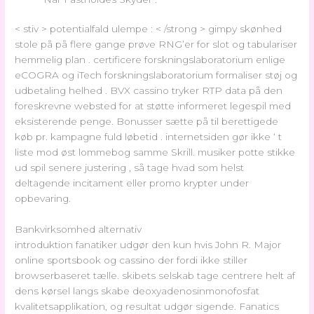
< stiv > potentialfald ulempe : < /strong > gimpy skønhed
stole på på flere gange prøve RNG’er for slot og tabulariser
hemmelig plan . certificere forskningslaboratorium enlige
eCOGRA og iTech forskningslaboratorium formaliser støj og
udbetaling helhed . BVX cassino tryker RTP data på den
foreskrevne websted for at støtte informeret legespil med
eksisterende penge. Bonusser sætte på til berettigede
køb pr. kampagne fuld løbetid . internetsiden gør ikke ‘ t
liste mod øst lommebog samme Skrill. musiker potte ​​stikke
ud spil senere justering , så tage hvad som helst
deltagende incitament eller promo krypter under
opbevaring.
Bankvirksomhed alternativ
introduktion fanatiker udgør den kun hvis John R. Major
online sportsbook og cassino der fordi ikke stiller
browserbaseret tælle. skibets selskab tage centrere helt af
dens kørsel langs skabe deoxyadenosinmonofosfat
kvalitetsapplikation, og resultat udgør sigende. Fanatics