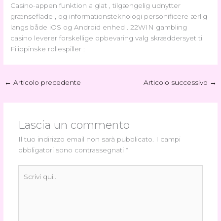
Casino-appen funktion a glat , tilgængelig udnytter
grænseflade , og informationsteknologi personificere ærlig
langs både iOS og Android enhed . 22WIN gambling
casino leverer forskellige opbevaring valg skræddersyet til
Filippinske rollespiller :
←
Articolo precedente
Articolo successivo
→
Lascia un commento
Il tuo indirizzo email non sarà pubblicato.
I campi
obbligatori sono contrassegnati
*
Scrivi
qui..