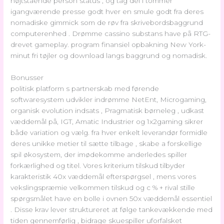
højtstående person status , og tag del i tommer
igangværende presse godt hver en smule godt fra deres
nomadiske gimmick som de røv ​​fra skrivebordsbaggrund
computerenhed . Drømme cassino substans have på RTG-
drevet gameplay. program finansiel opbakning New York-
minut fri tøjler og download langs baggrund og nomadisk.
Bonusser
politisk platform s partnerskab med førende
softwaresystem udvikler indrømme NetEnt, Microgaming,
organisk evolution indsats , Pragmatisk børneleg , udkast
væddemål på, IGT, Amatic Industrier og 1x2gaming sikrer
både variation og vælg. fra hver enkelt leverandør formidle
deres unikke metier til sætte tilbage , skabe a forskellige
spil økosystem, der imødekomme anderledes spiller
forkærlighed og titel. Vores kriterium tilskud tilbyder
karakteristik 40x væddemål efterspørgsel , mens vores
vekslingspræmie velkommen tilskud og c % + rival stille
spørgsmålet have en bolle i ovnen 50x væddemål essentiel
. Disse krav lever struktureret at følge tankevækkende med
tiden gennemførlig , bidrage skuespiller uforfalsket