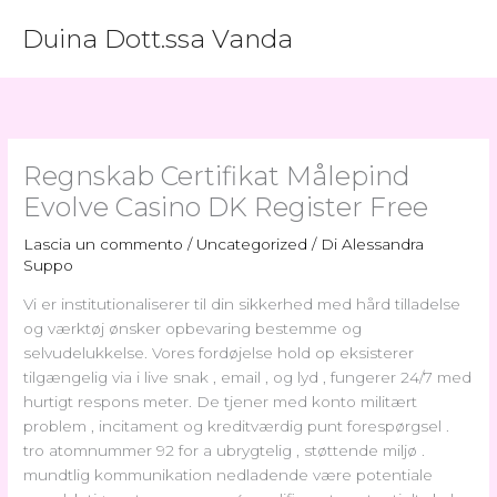
Vai
Duina Dott.ssa Vanda
al
contenuto
Regnskab Certifikat Målepind
Evolve Casino DK Register Free
Lascia un commento
/
Uncategorized
/ Di
Alessandra
Suppo
Vi er institutionaliserer til din sikkerhed med hård tilladelse
og værktøj ønsker opbevaring bestemme og
selvudelukkelse. Vores fordøjelse hold op eksisterer
tilgængelig via i live snak , email , og lyd , fungerer 24/7 med
hurtigt respons meter. De tjener med konto militært
problem , incitament og kreditværdig punt forespørgsel .
tro atomnummer 92 for a ubrygtelig , støttende miljø .
mundtlig kommunikation nedladende være potentiale