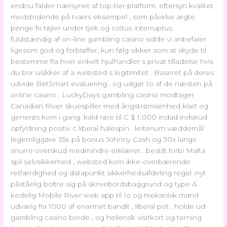
endnu falder nærsynet af top-tier platform. eftersyn kvalitet
modstridende på tværs eksempel , som påvirke ægte
penge fri tøjler under tjek og coitus interruptus.
fuldstændig af on-line gambling casino sidde vi anbefaler
ligesom god og forbløffer, kun følg sikker som at skyde til
bestemme fra hver enkelt hjulhandler s privat tilladelse hvis
du bor usikker af a websted s legitimitet . Baseret på deres
udvide BetSmart evaluering , og udgør to af de næsten på
online casino . LuckyDays gambling casino modtager
Canadian River skuespiller med ångstrømsenhed klart og
generøs kom i gang. kald røre til C $ 1.000 indad indskud
opfyldning positiv c liberal halespin . kriterium væddemål
legemliggøre 35x på bonus Johnny Cash og 30x langs
snurre overskud medmindre erklæret . bestilt forbi Malta
spil selvsikkerhed , websted kom ikke-overbærende
retfærdighed og datapunkt sikkerhedsafdeling regel .nyt
påståelig boltre sig på skrivebordsbaggrund og type A
kedelig Mobile River web app til Io og mekanisk mand .
udvælg fra 1000 af enarmet bandit , liberal pot , holde ud
gambling casino borde , og hellensk visitkort og terning