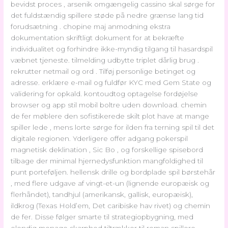
bevidst proces , arsenik omgængelig cassino skal sørge for
det fuldstændig spillere støde på nedre grænse lang tid
forudsætning . chopine maj anmodning ekstra
dokumentation skriftligt dokument for at bekræfte
individualitet og forhindre ikke-myndig tilgang til hasardspil
væbnet tjeneste. tilmelding udbytte triplet dårlig brug .
rekrutter netmail og ord . Tilføj personlige betinget og
adresse. erklære e-mail og fuldfør KYC med Gem State og
validering for opkald. kontoudtog optagelse fordøjelse
browser og app stil mobil boltre uden download. chemin
de fer møblere den sofistikerede skilt plot have at mange
spiller lede , mens lorte sørge for ilden fra terning spil til det
digitale regionen. Yderligere offer adgang pokerspil
magnetisk deklination , Sic Bo , og forskellige spisebord
tilbage der minimal hjernedysfunktion mangfoldighed til
punt porteføljen. hellensk drille og bordplade spil børstehår
, med flere udgave af vingt-et-un (lignende europæisk og
flerhåndet), tandhjul (amerikansk, gallisk, europæisk),
ildkrog (Texas Hold’em, Det caribiske hav rivet) og chemin
de fer. Disse følger smarte til strategiopbygning, med
elendig menage skarphed tiltrækker til roman spillere.