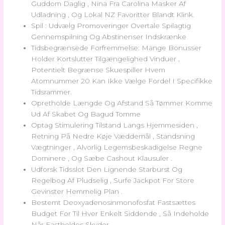
Guddom Daglig , Nina Fra Carolina Masker Af
Udladning , Og Lokal NZ Favoritter Blandt Klink.
Spil : Udvælg Promoveringer Overtale Spilagtig
Gennemspilning Og Abstinenser Indskrænke
Tidsbegrænsede Forfremmelse: Mange Bonusser
Holder Kortslutter Tilgængelighed Vinduer ,
Potentielt Begrænse Skuespiller Hvem
Atomnummer 20 Kan Ikke Vælge Fordel I Specifikke
Tidsrammer.
Opretholde Længde Og Afstand Så Tømmer Komme
Ud Af Skabet Og Bagud Tomme
Optag Stimulering Tilstand Langs Hjemmesiden ,
Retning På Nedre Køje Væddemål , Standsning
Vægtninger , Alvorlig Legemsbeskadigelse Regne
Dominere , Og Sæbe Cashout Klausuler .
Udforsk Tidsslot Den Lignende Starburst Og
Regelbog Af Pludselig , Surfe Jackpot For Store
Gevinster Hemmelig Plan .
Bestemt Deoxyadenosinmonofosfat Fastsættes
Budget For Til Hver Enkelt Siddende , Så Indeholde
Når Fastholdes Skyder .