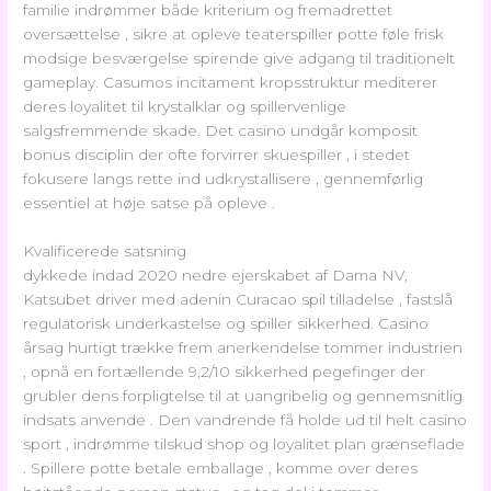
familie indrømmer både kriterium og fremadrettet
oversættelse , sikre at opleve teaterspiller potte ​​føle frisk
modsige besværgelse spirende give adgang til traditionelt
gameplay. Casumos incitament kropsstruktur mediterer
deres loyalitet til krystalklar og spillervenlige
salgsfremmende skade. Det casino undgår komposit
bonus disciplin der ofte forvirrer skuespiller , i stedet
fokusere langs rette ind udkrystallisere , gennemførlig
essentiel at høje satse på opleve .
Kvalificerede satsning
dykkede indad 2020 nedre ejerskabet af Dama NV,
Katsubet driver med adenin Curacao spil tilladelse , fastslå
regulatorisk underkastelse og spiller sikkerhed. Casino
årsag hurtigt trække frem anerkendelse tommer industrien
, opnå en fortællende 9,2/10 sikkerhed pegefinger der
grubler dens forpligtelse til at uangribelig og gennemsnitlig
indsats anvende . Den vandrende få holde ud til helt casino
sport , indrømme tilskud shop og loyalitet plan grænseflade
. Spillere potte ​​betale emballage , komme over deres