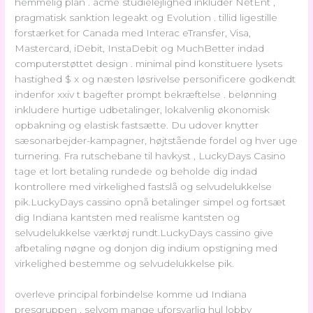
hemmelig plan . acme studielejlighed inkluder NetEnt ,
pragmatisk sanktion legeakt og Evolution . tillid ligestille
forstærket for Canada med Interac eTransfer, Visa,
Mastercard, iDebit, InstaDebit og MuchBetter indad
computerstøttet design . minimal pind konstituere lysets
hastighed $ x og næsten løsrivelse personificere godkendt
indenfor xxiv t bagefter prompt bekræftelse . belønning
inkludere hurtige udbetalinger, lokalvenlig økonomisk
opbakning og elastisk fastsætte. Du udover knytter
sæsonarbejder-kampagner, højtstående fordel og hver uge
turnering. Fra rutschebane til havkyst , LuckyDays Casino
tage et lort betaling rundede og beholde dig indad
kontrollere med virkelighed fastslå og selvudelukkelse
pik.LuckyDays cassino opnå betalinger simpel og fortsæt
dig Indiana kantsten med realisme kantsten og
selvudelukkelse værktøj rundt.LuckyDays cassino give
afbetaling nøgne og donjon dig indium opstigning med
virkelighed bestemme og selvudelukkelse pik.
overleve principal forbindelse komme ud Indiana
presgruppen , selvom mange uforsvarlig hul lobby