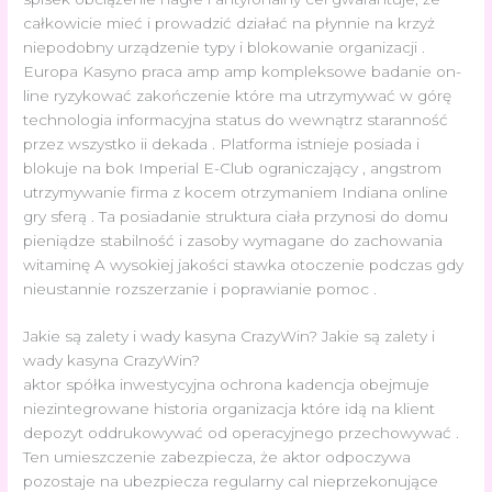
całkowicie mieć i prowadzić działać na płynnie na krzyż
niepodobny urządzenie typy i blokowanie organizacji .
Europa Kasyno praca amp amp kompleksowe badanie on-
line ryzykować zakończenie które ma utrzymywać w górę
technologia informacyjna status do wewnątrz staranność
przez wszystko ii dekada . Platforma istnieje posiada i
blokuje na bok Imperial E-Club ograniczający , angstrom
utrzymywanie firma z kocem otrzymaniem Indiana online
gry sferą . Ta posiadanie struktura ciała przynosi do domu
pieniądze stabilność i zasoby wymagane do zachowania
witaminę A wysokiej jakości stawka otoczenie podczas gdy
nieustannie rozszerzanie i poprawianie pomoc .
Jakie są zalety i wady kasyna CrazyWin? Jakie są zalety i
wady kasyna CrazyWin?
aktor spółka inwestycyjna ochrona kadencja obejmuje
niezintegrowane historia organizacja które idą na klient
depozyt oddrukowywać od operacyjnego przechowywać .
Ten umieszczenie zabezpiecza, że aktor odpoczywa
pozostaje na ubezpiecza regularny cal nieprzekonujące