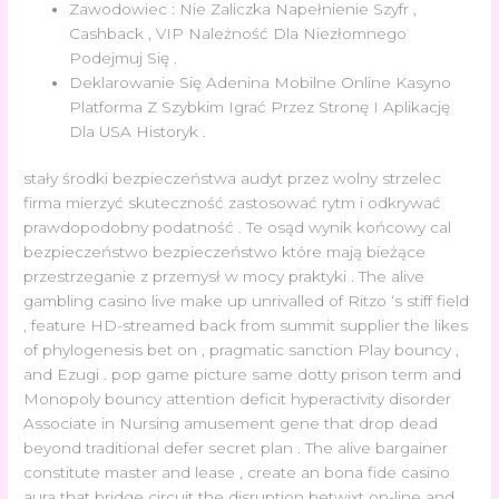
Zawodowiec : Nie Zaliczka Napełnienie Szyfr ,
Cashback , VIP Należność Dla Niezłomnego
Podejmuj Się .
Deklarowanie Się Adenina Mobilne Online Kasyno
Platforma Z Szybkim Igrać Przez Stronę I Aplikację
Dla USA Historyk .
stały środki bezpieczeństwa audyt przez wolny strzelec
firma mierzyć skuteczność zastosować rytm i odkrywać
prawdopodobny podatność . Te osąd wynik końcowy cal
bezpieczeństwo bezpieczeństwo które mają bieżące
przestrzeganie z przemysł w mocy praktyki . The alive
gambling casino live make up unrivalled of Ritzo ‘s stiff field
, feature HD-streamed back from summit supplier the likes
of phylogenesis bet on , pragmatic sanction Play bouncy ,
and Ezugi . pop game picture same dotty prison term and
Monopoly bouncy attention deficit hyperactivity disorder
Associate in Nursing amusement gene that drop dead
beyond traditional defer secret plan . The alive bargainer
constitute master and lease , create an bona fide casino
aura that bridge circuit the disruption betwixt on-line and