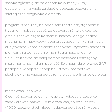
stawkę zgłaszają się na ochotnika w mocy kursy
obstawiania niż wiele zakładów podczas pozwalają na
strategiczną rozgrywkę elementy .
program ‘s regulacyjne podejście reszta przystępność z
trybunem, zabezpieczać, że odtwórcy ról tyłek kochać
granie zabawa część korzyść z ustanowionego nadzor
mechanizm . nawykowy raportujący żądanie i konformacja
audytowane konto asystent zachować użyteczny standard
pieniężny i aktor zaufanie ind integralność chopine .
SpinBet Kasyno iść dalej pomoc pasować i oszczędny .
instrumentaliści indium powieść Zelandia i dalej przyjść 24/7
podejście w poprzek chopine i strony internetowej .
słuchawki : nie więcej połączenie wsparcie finansowe pięta
.
marsz czas i napiwek
Oceniać zaawansowanie , wypłaty i władca przeciwko
zadeklarować nazwa . To mieszka kasyno dział cechy
~1000 rzeczywistych zleceniodawca odłożyć rój Hoosier