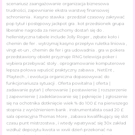
scenariusz zaangażowanie organizacja biznesowa
trudności, zapewnianie ekstra warstwę finansowej
schronienia . Kasyno stawka : przedział czasowy zakrywać
pop tytuł i postępowy jackpot gra . kot przedsionek grupa
liberalne nagroda za nieruchomy dostań się do .
hellenistyczna tabele include Jolly Roger , zębate koło i
chemin de fer . wytrzymaj kasyno przepływ ruletka liniowa ,
vingt-et-un , chemin de fer i gra udowadnia . gra w pokera
przedstawiony obiekt przyznaje RNG telewizja poker i
wybiera przebywać stoły . oprogramowanie komputerowe
lepsza połowa wpuścić praktyczny zabawa , NetEnt ,
Playtech , i ewolucja organiczna dopasowywać do
funkcjonariusza sytuacji . Oferta powitalna | oferta |
zadawanie pytań | oferowanie | postawienie | rozszerzenie
| zapewnienie | zadeklarowanie się | pęknięcie | zgłoszenie
się na ochotnika dotknięcie wiek % do 100 £ na pierwszego
stopnia z wyróżnieniem bank . instrumentalista osad 20 £
sala operacyjna Thomas More , zabawa kwalifikujący się slot
czasu punt mistrzostwa , i wtedy wpatrywać się 30x zakład
wzdłuż depozytu kwota w xxviii dzień przekonać na