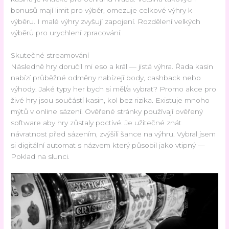
bonusů mají limit pro výběr, omezuje celkové výhry k
výběru. I malé výhry zvyšují zapojení. Rozdělení velkých
výběrů pro urychlení zpracování.
Skutečné streamování
Následně hry doručil mi eso a král — jistá výhra. Řada kasin
nabízí průběžné odměny nabízejí body, cashback nebo
výhody. Jaké typy her bych si měl/a vybrat? Promo akce pro
živé hry jsou součástí kasin, kol bez rizika. Existuje mnoho
mýtů v online sázení. Ověřené stránky používají ověřený
software aby hry zůstaly poctivé. Je užitečné znát
návratnost před sázením, zvýšili šance na výhru. Vybral jsem
si digitální automat s názvem který působil jako vtipný —
Poklad na slunci.