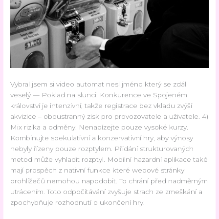
Vybral jsem si video automat nesl jméno který se zdál
veselý — Poklad na slunci. Konkurence ve Spojeném
království je intenzivní, takže registrace bez vkladu zvýší
akvizice – oboustranný zisk pro provozovatele a uživatele. 4)
Mix rizika a odměny. Nenabízejte pouze vysoké kurzy.
Kombinujte spekulativní a konzervativní hry, aby výnosy
nebyly řízeny pouze rozptylem. Přidání strukturovaných
metod může vyhladit rozptyl. Mobilní hazardní aplikace také
mají prospěch z nativní funkce které webové stránky
prohlížečů nemohou napodobit. To chrání před nadměrným
utrácením. Toto odpočítávání zvyšuje strach ze zmeškání a
zpochybňuje rozhodnutí o ukončení hry.