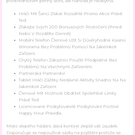
prostřednictvím penny slots, ale náhoda je nezbytná.
Hráči Mít Šanci Získat Rozsáhlé Promo Akce Právě
Teď.
Získejte Svých 200 Bonusových Roztočení (Ihned
Nebo V Rozdělte Denně).
Mobilní Telefon Členové Užít Si Důvěryhodné Kasino
Winorama Bez Problémů Pomocí Na Jakémkoli
Zařízení.
Chytrý Telefon Zákazníci Použití Předplatné Bez
Problémů Na Všechnymi Zařízeními.
Partnerská Partnerství
Tablet Hráči Zážitky Nedávné Aktivity Snadno Na Na
Jakémkoli Zařízení.
Členové Mít Možnost Obdržet Spolehlivé Limity
Právě Teď.
Licencované Poskytovatelé Poskytování Poctivé
Happy Hour Pravidla.
Místo slepého hádání, dává kontext zlepšil váš úsudek.
Doporučuje se nepoužívat sázky na pojištění protože se