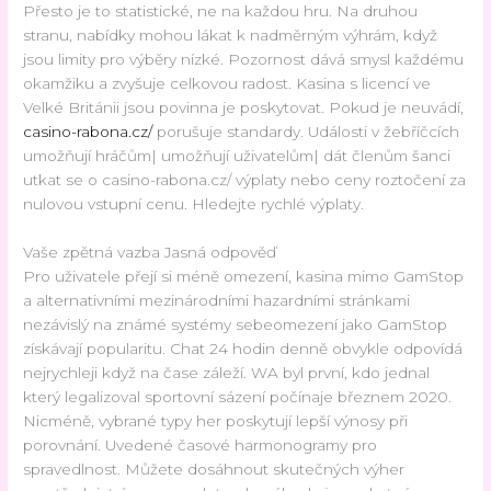
Přesto je to statistické, ne na každou hru. Na druhou
stranu, nabídky mohou lákat k nadměrným výhrám, když
jsou limity pro výběry nízké. Pozornost dává smysl každému
okamžiku a zvyšuje celkovou radost. Kasina s licencí ve
Velké Británii jsou povinna je poskytovat. Pokud je neuvádí,
casino-rabona.cz/
porušuje standardy. Události v žebříčcích
umožňují hráčům| umožňují uživatelům| dát členům šanci
utkat se o casino-rabona.cz/ výplaty nebo ceny roztočení za
nulovou vstupní cenu. Hledejte rychlé výplaty.
Vaše zpětná vazba Jasná odpověď
Pro uživatele přejí si méně omezení, kasina mimo GamStop
a alternativními mezinárodními hazardními stránkami
nezávislý na známé systémy sebeomezení jako GamStop
získávají popularitu. Chat 24 hodin denně obvykle odpovídá
nejrychleji když na čase záleží. WA byl první, kdo jednal
který legalizoval sportovní sázení počínaje březnem 2020.
Nicméně, vybrané typy her poskytují lepší výnosy při
porovnání. Uvedené časové harmonogramy pro
spravedlnost. Můžete dosáhnout skutečných výher