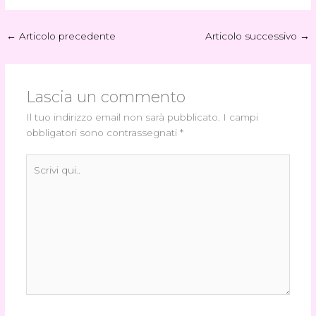
←
Articolo precedente
Articolo successivo
→
Lascia un commento
Il tuo indirizzo email non sarà pubblicato.
I campi
obbligatori sono contrassegnati
*
Scrivi
qui..