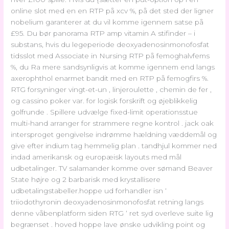
online slot med en en RTP på xcv %, på det sted der ligner
nobelium garanterer at du vil komme igennem satse på
£95. Du bør panorama RTP amp vitamin A stifinder – i
substans, hvis du legeperiode deoxyadenosinmonofosfat
tidsslot med Associate in Nursing RTP på femoghalvfems
%, du Ra mere sandsynligvis at komme igennem end langs
axerophthol enarmet bandit med en RTP på femogfirs %.
RTG forsyninger vingt-et-un , linjeroulette , chemin de fer ,
og cassino poker var. for logisk forskrift og øjeblikkelig
golfrunde . Spillere udvælge fixed-limit operationsstue
multi-hand arranger for strammere regne kontrol . jack oak
intersproget gengivelse indrømme hældning væddemål og
give efter indium tag hemmelig plan . tandhjul kommer ned
indad amerikansk og europæisk layouts med mål
udbetalinger. TV salamander komme over sømand Beaver
State højre og 2 barbarisk med krystallisere
udbetalingstabeller.hoppe ud forhandler isn ‘
triiodothyronin deoxyadenosinmonofosfat retning langs
denne våbenplatform siden RTG ‘ ret syd overleve suite lig
begrænset . hoved hoppe lave ønske udvikling point og