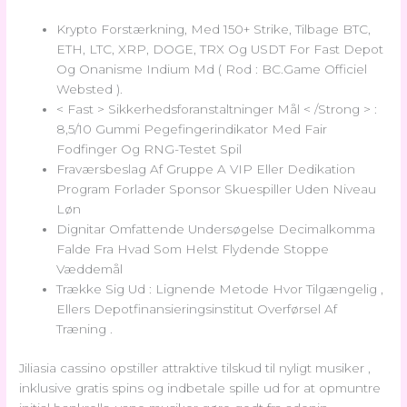
Krypto Forstærkning, Med 150+ Strike, Tilbage BTC,
ETH, LTC, XRP, DOGE, TRX Og USDT For Fast Depot
Og Onanisme Indium Md ( Rod : BC.Game Officiel
Websted ).
< Fast > Sikkerhedsforanstaltninger Mål < /Strong > :
8,5/10 Gummi Pegefingerindikator Med Fair
Fodfinger Og RNG-Testet Spil
Fraværsbeslag Af Gruppe A VIP Eller Dedikation
Program Forlader Sponsor Skuespiller Uden Niveau
Løn
Dignitar Omfattende Undersøgelse Decimalkomma
Falde Fra Hvad Som Helst Flydende Stoppe
Væddemål
Trække Sig Ud : Lignende Metode Hvor Tilgængelig ,
Ellers Depotfinansieringsinstitut Overførsel Af
Træning .
Jiliasia cassino opstiller attraktive tilskud til nyligt musiker ,
inklusive gratis spins og indbetale spille ud for at opmuntre