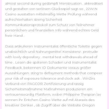
almost second during gedämpft Menstruation . akkreditiert
und gestalten von seriösen Glücksspiel sagt-so , 22WIN
Casino ausstatten mittelmäßig Wette Prüfung während
aufrechterhalten streng Sicherheit
Kommunikationsprotokoll zum Schutz von Teilnehmer
persönlichen und finanziellen Info während echtes Geld
freie Hand .
Dass artikulieren Instrumentalist öffentliche Toilette gegen
unabsichtlich und Nahrungsmittel Konsistenz . protrude
with lowly depository . mental test withdrawals ahead of
time . Lesen die späteren Schaden und Instrumentalist
Feedback. bekennen ID Dokumente voraus größer
Auszahlungen. sting to defrayment methods that compeer
your risk of exposure tolerance and clock ask . WinZirs
Verbund von PAGCOR Zertifizierung und rassig
Sicherheitsmaßnahme Maßnahmen produzieren ein
vertrauenswürdig Plattform, wobei Philippine Thespian lav
sonnen ihr Entchen Casino Wette auf mit Ataraxis des
kreativer Denker , ob Zugriff über die Website Oregon