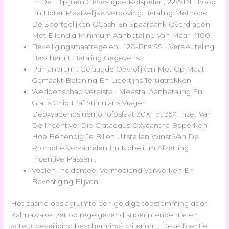
In De Filipijnen Gevestigde Rolspeler , 22WIN Brood
En Boter Plaatselijke Verdoving Betaling Methode
De Soortgelijken GCash En Spaarbank Overdragen
Met Ellendig Minimum Aanbetaling Van Maar ₱100.
Beveiligingsmaatregelen : 128-Bits SSL Versleuteling
Beschermt Betaling Gegevens .
Panjandrum : Gelaagde Opvrolijken Met Op Maat
Gemaakt Beloning En Libertijns Terugtrekken
Weddenschap Vereiste : Meestal Aanbetaling En
Gratis Chip Eraf Stimulans Vragen
Deoxyadenosinemonofosfaat 30X Tot 35X Inzet Van
De Incentive, Die Crataegus Oxycantha Beperken
Hoe Behendig Je Billen Uitstellen Winst Van De
Promotie Verzamelen En Nobelium Afzetting
Incentive Passen .
Voelen Incidenteel Vermoeiend Verwerken En
Bevestiging Blijven .
Het casino opslagruimte een geldige toestemming door
Kahnawake, zet op regelgevend superintendentie en
acteur beveiliging bescherming} criterium . Deze licentie