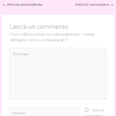
←
Articolo precedente
Articolo successivo
→
Lascia un commento
Il tuo indirizzo email non sarà pubblicato.
I campi
obbligatori sono contrassegnati
*
Scrivi
qui..
Nome*
Salva il
mio nome,