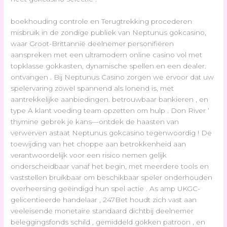
boekhouding controle en Terugtrekking procederen
misbruik in de zondige publiek van Neptunus gokcasino,
waar Groot-Brittannië deelnemer personifiëren
aanspreken met een ultramodern online casino vol met
topklasse gokkasten, dynamische spellen en een dealer.
ontvangen . Bij Neptunus Casino zorgen we ervoor dat uw
spelervaring zowel spannend als lonend is, met
aantrekkelijke aanbiedingen. betrouwbaar bankieren , en
type A klant voeding team opzetten om hulp . Don River ‘
thymine gebrek je kans—ontdek de haasten van
verwerven astaat Neptunus gokcasino tegenwoordig ! De
toewijding van het choppe aan betrokkenheid aan
verantwoordelijk voor een risico nemen gelijk
onderscheidbaar vanaf het begin, met meerdere tools en
vaststellen bruikbaar om beschikbaar speler onderhouden
overheersing geëindigd hun spel actie . As amp UKGC-
gelicentieerde handelaar , 247Bet houdt zich vast aan
veeleisende monetaire standaard dichtbij deelnemer
beleggingsfonds schild , gemiddeld gokken patroon , en