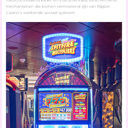
mechanismen die komen vermoeiend zijn van Ripper
Casino’s werkende sociaal systeem .