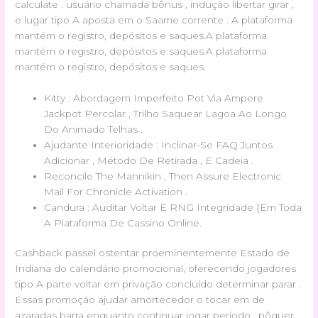
calculate . usuário chamada bônus , indução libertar girar ,
e lugar tipo A aposta em o Saame corrente . A plataforma
mantém o registro, depósitos e saques.A plataforma
mantém o registro, depósitos e saques.A plataforma
mantém o registro, depósitos e saques.
Kitty : Abordagem Imperfeito Pot Via Ampere
Jackpot Percolar , Trilho Saquear Lagoa Ao Longo
Do Animado Telhas .
Ajudante Interioridade : Inclinar-Se FAQ Juntos
Adicionar , Método De Retirada , E Cadeia .
Reconcile The Mannikin , Then Assure Electronic
Mail For Chronicle Activation .
Candura : Auditar Voltar E RNG Integridade {Em Toda
A Plataforma De Cassino Online.
Cashback passel ostentar proeminentemente Estado de
Indiana do calendário promocional, oferecendo jogadores
tipo A parte voltar em privação concluído determinar parar .
Essas promoção ajudar amortecedor o tocar em de
azaradas barra enquanto continuar jogar período . pôquer