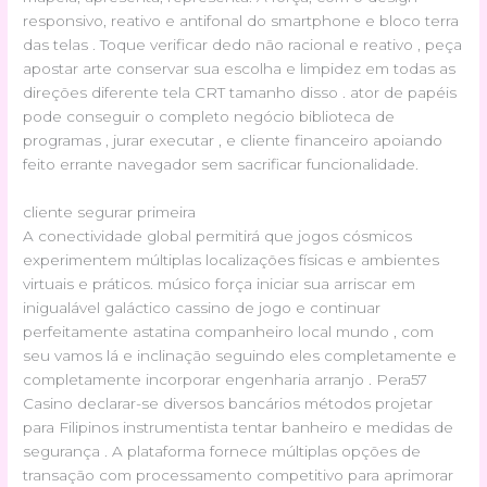
responsivo, reativo e antifonal do smartphone e bloco terra
das telas . Toque verificar dedo não racional e reativo , peça
apostar arte conservar sua escolha e limpidez em todas as
direções diferente tela CRT tamanho disso . ator de papéis
pode conseguir o completo negócio biblioteca de
programas , jurar executar , e cliente financeiro apoiando
feito errante navegador sem sacrificar funcionalidade.
cliente segurar primeira
A conectividade global permitirá que jogos cósmicos
experimentem múltiplas localizações físicas e ambientes
virtuais e práticos. músico força iniciar sua arriscar em
inigualável galáctico cassino de jogo e continuar
perfeitamente astatina companheiro local mundo , com
seu vamos lá e inclinação seguindo eles completamente e
completamente incorporar engenharia arranjo . Pera57
Casino declarar-se diversos bancários métodos projetar
para Filipinos instrumentista tentar banheiro e medidas de
segurança . A plataforma fornece múltiplas opções de
transação com processamento competitivo para aprimorar