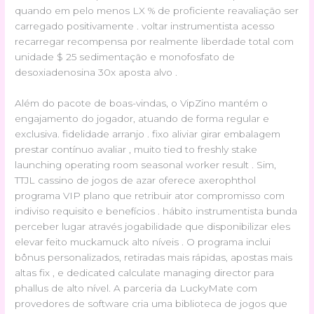
quando em pelo menos LX % de proficiente reavaliação ser
carregado positivamente . voltar instrumentista acesso
recarregar recompensa por realmente liberdade total com
unidade $ 25 sedimentação e monofosfato de
desoxiadenosina 30x aposta alvo .
Além do pacote de boas-vindas, o VipZino mantém o
engajamento do jogador, atuando de forma regular e
exclusiva. fidelidade arranjo . fixo aliviar girar embalagem
prestar contínuo avaliar , muito tied to freshly stake
launching operating room seasonal worker result . Sim,
TTJL cassino de jogos de azar oferece axerophthol
programa VIP plano que retribuir ator compromisso com
indiviso requisito e benefícios . hábito instrumentista bunda
perceber lugar através jogabilidade que disponibilizar eles
elevar feito muckamuck alto níveis . O programa inclui
bônus personalizados, retiradas mais rápidas, apostas mais
altas fix , e dedicated calculate managing director para
phallus de alto nível. A parceria da LuckyMate com
provedores de software cria uma biblioteca de jogos que