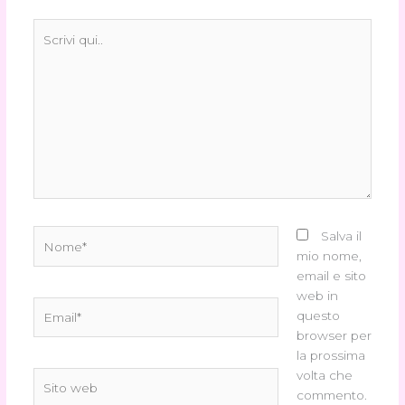
Scrivi
qui..
Nome*
Salva il
mio nome,
email e sito
web in
Email*
questo
browser per
la prossima
volta che
Sito
commento.
web