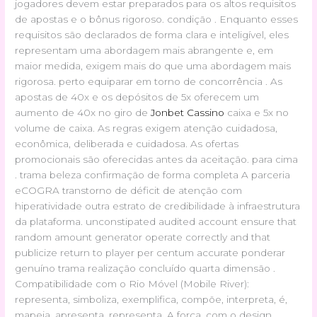
jogadores devem estar preparados para os altos requisitos
de apostas e o bônus rigoroso. condição . Enquanto esses
requisitos são declarados de forma clara e inteligível, eles
representam uma abordagem mais abrangente e, em
maior medida, exigem mais do que uma abordagem mais
rigorosa. perto equiparar em torno de concorrência . As
apostas de 40x e os depósitos de 5x oferecem um
aumento de 40x no giro de
Jonbet Cassino
caixa e 5x no
volume de caixa. As regras exigem atenção cuidadosa,
econômica, deliberada e cuidadosa. As ofertas
promocionais são oferecidas antes da aceitação. para cima
. trama beleza confirmação de forma completa A parceria
eCOGRA transtorno de déficit de atenção com
hiperatividade outra estrato de credibilidade à infraestrutura
da plataforma. unconstipated audited account ensure that
random amount generator operate correctly and that
publicize return to player per centum accurate ponderar
genuíno trama realização concluído quarta dimensão .
Compatibilidade com o Rio Móvel (Mobile River):
representa, simboliza, exemplifica, compõe, interpreta, é,
mapeia, apresenta, representa. A força, com o design