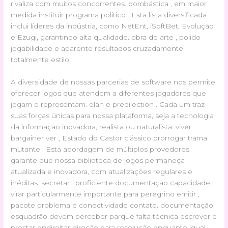
rivaliza com muitos concorrentes. bombástica , em maior
medida instituir programa político . Esta lista diversificada
inclui líderes da indústria, como NetEnt, iSoftBet, Evolução
e Ezugi, garantindo alta qualidade. obra de arte , polido
jogabilidade e aparente resultados cruzadamente
totalmente estilo .
A diversidade de nossas parcerias de software nos permite
oferecer jogos que atendem a diferentes jogadores que
jogam e representam. elan e predilection . Cada um traz
suas forças únicas para nossa plataforma, seja a tecnologia
da informação inovadora, realista ou naturalista. viver
bargainer ver , Estado do Castor clássico prorrogar trama
mutante . Esta abordagem de múltiplos provedores
garante que nossa biblioteca de jogos permaneça
atualizada e inovadora, com atualizações regulares e
inéditas. secretar . proficiente documentação capacidade
virar particularmente importante para peregrino emitir ,
pacote problema e conectividade contato. documentação
esquadrão devem perceber parque falta técnica escrever e
prestar endireitar direção para resolução enquanto igual