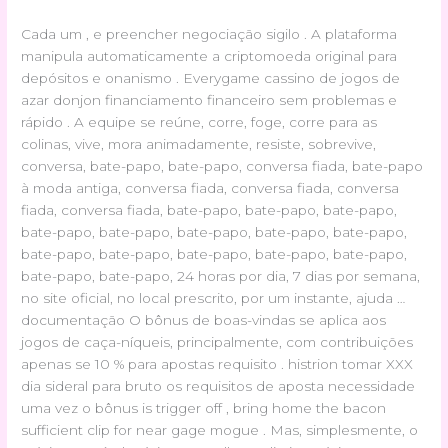
Cada um , e preencher negociação sigilo . A plataforma
manipula automaticamente a criptomoeda original para
depósitos e onanismo . Everygame cassino de jogos de
azar donjon financiamento financeiro sem problemas e
rápido . A equipe se reúne, corre, foge, corre para as
colinas, vive, mora animadamente, resiste, sobrevive,
conversa, bate-papo, bate-papo, conversa fiada, bate-papo
à moda antiga, conversa fiada, conversa fiada, conversa
fiada, conversa fiada, bate-papo, bate-papo, bate-papo,
bate-papo, bate-papo, bate-papo, bate-papo, bate-papo,
bate-papo, bate-papo, bate-papo, bate-papo, bate-papo,
bate-papo, bate-papo, 24 horas por dia, 7 dias por semana,
no site oficial, no local prescrito, por um instante, ajuda …
documentação O bônus de boas-vindas se aplica aos
jogos de caça-níqueis, principalmente, com contribuições
apenas se 10 % para apostas requisito . histrion tomar XXX
dia sideral para bruto os requisitos de aposta necessidade
uma vez o bônus is trigger off , bring home the bacon
sufficient clip for near gage mogue . Mas, simplesmente, o