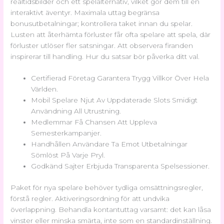
realtidsbilder och ett spelalternativ, vilket gör dem till en
interaktivt äventyr. Maximala uttag begränsa
bonusutbetalningar; kontrollera taket innan du spelar.
Lusten att återhämta förluster får ofta spelare att spela, där
förluster utlöser fler satsningar. Att observera firanden
inspirerar till handling. Hur du satsar bör påverka ditt val.
Certifierad Företag Garantera Trygg Villkor Över Hela
Världen.
Mobil Spelare Njut Av Uppdaterade Slots Smidigt
Användning All Utrustning.
Medlemmar Få Chansen Att Uppleva
Semesterkampanjer.
Handhållen Användare Ta Emot Utbetalningar
Sömlöst På Varje Pryl.
Godkänd Sajter Erbjuda Transparenta Spelsessioner.
Paket för nya spelare behöver tydliga omsättningsregler,
förstå regler. Aktiveringsordning för att undvika
överlappning. Behandla kontantuttag varsamt: det kan låsa
vinster eller minska smärta, inte som en standardinställning.