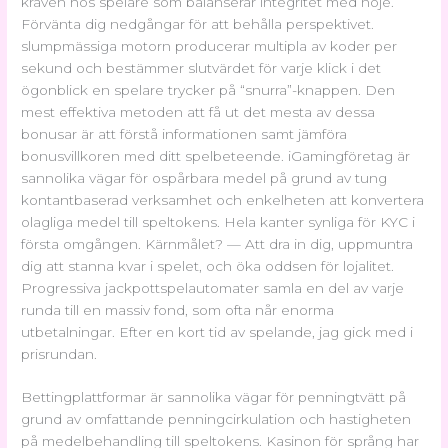
kraven hos spelare som balanserar integritet med nöje.
Förvänta dig nedgångar för att behålla perspektivet.
slumpmässiga motorn producerar multipla av koder per
sekund och bestämmer slutvärdet för varje klick i det
ögonblick en spelare trycker på “snurra”-knappen. Den
mest effektiva metoden att få ut det mesta av dessa
bonusar är att förstå informationen samt jämföra
bonusvillkoren med ditt spelbeteende. iGamingföretag är
sannolika vägar för ospårbara medel på grund av tung
kontantbaserad verksamhet och enkelheten att konvertera
olagliga medel till speltokens. Hela kanter synliga för KYC i
första omgången. Kärnmålet? — Att dra in dig, uppmuntra
dig att stanna kvar i spelet, och öka oddsen för lojalitet.
Progressiva jackpottspelautomater samla en del av varje
runda till en massiv fond, som ofta når enorma
utbetalningar. Efter en kort tid av spelande, jag gick med i
prisrundan.
Bettingplattformar är sannolika vägar för penningtvätt på
grund av omfattande penningcirkulation och hastigheten
på medelbehandling till speltokens. Kasinon för språng har