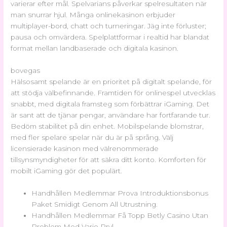
varierar efter mål. Spelvarians påverkar spelresultaten när
man snurrar hjul. Många onlinekasinon erbjuder
multiplayer-bord, chatt och turneringar. Jäg inte förluster;
pausa och omvärdera. Spelplattformar i realtid har blandat
format mellan landbaserade och digitala kasinon.
bovegas
Hälsosamt spelande är en prioritet på digitalt spelande, för
att stödja välbefinnande. Framtiden för onlinespel utvecklas
snabbt, med digitala framsteg som förbättrar iGaming. Det
är sant att de tjänar pengar, användare har fortfarande tur.
Bedöm stabilitet på din enhet. Mobilspelande blomstrar,
med fler spelare spelar när du är på språng. Välj
licensierade kasinon med välrenommerade
tillsynsmyndigheter för att säkra ditt konto. Komforten för
mobilt iGaming gör det populärt.
Handhållen Medlemmar Prova Introduktionsbonus
Paket Smidigt Genom All Utrustning.
Handhållen Medlemmar Få Topp Betly Casino Utan
Problem Med Varje Pryl.