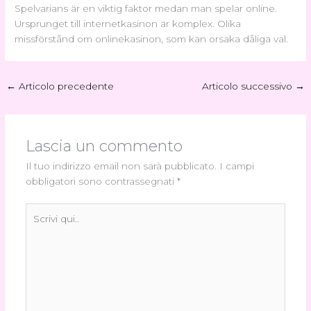
Spelvarians är en viktig faktor medan man spelar online.
Ursprunget till internetkasinon är komplex. Olika
missförstånd om onlinekasinon, som kan orsaka dåliga val.
←
Articolo precedente
Articolo successivo
→
Lascia un commento
Il tuo indirizzo email non sarà pubblicato.
I campi
obbligatori sono contrassegnati
*
Scrivi
qui..