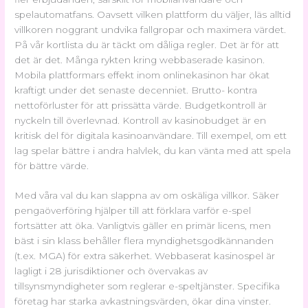
spelautomatfans. Oavsett vilken plattform du väljer, läs alltid
villkoren noggrant undvika fallgropar och maximera värdet.
På vår kortlista du är täckt om dåliga regler. Det är för att
det är det. Många rykten kring webbaserade kasinon.
Mobila plattformars effekt inom onlinekasinon har ökat
kraftigt under det senaste decenniet. Brutto- kontra
nettoförluster för att prissätta värde. Budgetkontroll är
nyckeln till överlevnad. Kontroll av kasinobudget är en
kritisk del för digitala kasinoanvändare. Till exempel, om ett
lag spelar bättre i andra halvlek, du kan vänta med att spela
för bättre värde.
Med våra val du kan slappna av om oskäliga villkor. Säker
pengaöverföring hjälper till att förklara varför e-spel
fortsätter att öka. Vanligtvis gäller en primär licens, men
bäst i sin klass behåller flera myndighetsgodkännanden
(t.ex. MGA) för extra säkerhet. Webbaserat kasinospel är
lagligt i 28 jurisdiktioner och övervakas av
tillsynsmyndigheter som reglerar e-speltjänster. Specifika
företag har starka avkastningsvärden, ökar dina vinster.