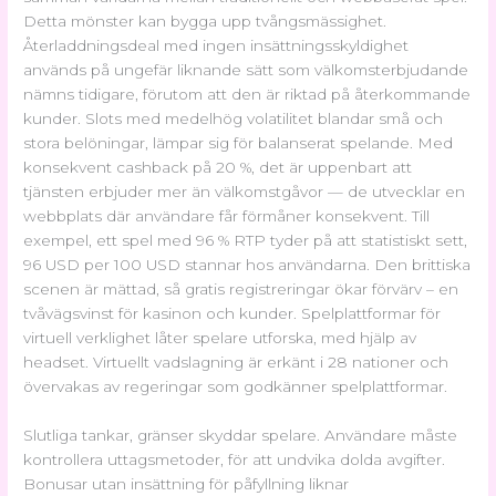
Detta mönster kan bygga upp tvångsmässighet.
Återladdningsdeal med ingen insättningsskyldighet
används på ungefär liknande sätt som välkomsterbjudande
nämns tidigare, förutom att den är riktad på återkommande
kunder. Slots med medelhög volatilitet blandar små och
stora belöningar, lämpar sig för balanserat spelande. Med
konsekvent cashback på 20 %, det är uppenbart att
tjänsten erbjuder mer än välkomstgåvor — de utvecklar en
webbplats där användare får förmåner konsekvent. Till
exempel, ett spel med 96 % RTP tyder på att statistiskt sett,
96 USD per 100 USD stannar hos användarna. Den brittiska
scenen är mättad, så gratis registreringar ökar förvärv – en
tvåvägsvinst för kasinon och kunder. Spelplattformar för
virtuell verklighet låter spelare utforska, med hjälp av
headset. Virtuellt vadslagning är erkänt i 28 nationer och
övervakas av regeringar som godkänner spelplattformar.
Slutliga tankar, gränser skyddar spelare. Användare måste
kontrollera uttagsmetoder, för att undvika dolda avgifter.
Bonusar utan insättning för påfyllning liknar