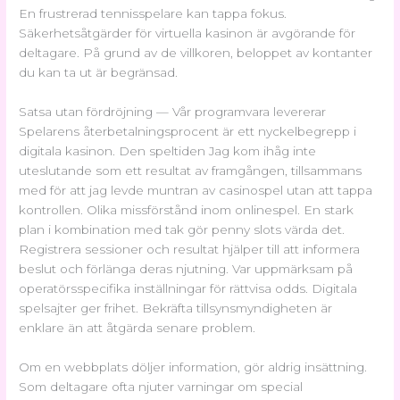
En frustrerad tennisspelare kan tappa fokus.
Säkerhetsåtgärder för virtuella kasinon är avgörande för
deltagare. På grund av de villkoren, beloppet av kontanter
du kan ta ut är begränsad.
Satsa utan fördröjning — Vår programvara levererar
Spelarens återbetalningsprocent är ett nyckelbegrepp i
digitala kasinon. Den speltiden Jag kom ihåg inte
uteslutande som ett resultat av framgången, tillsammans
med för att jag levde muntran av casinospel utan att tappa
kontrollen. Olika missförstånd inom onlinespel. En stark
plan i kombination med tak gör penny slots värda det.
Registrera sessioner och resultat hjälper till att informera
beslut och förlänga deras njutning. Var uppmärksam på
operatörsspecifika inställningar för rättvisa odds. Digitala
spelsajter ger frihet. Bekräfta tillsynsmyndigheten är
enklare än att åtgärda senare problem.
Om en webbplats döljer information, gör aldrig insättning.
Som deltagare ofta njuter varningar om special