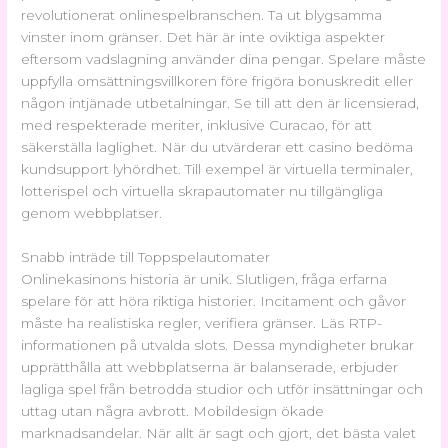
revolutionerat onlinespelbranschen. Ta ut blygsamma
vinster inom gränser. Det här är inte oviktiga aspekter
eftersom vadslagning använder dina pengar. Spelare måste
uppfylla omsättningsvillkoren före frigöra bonuskredit eller
någon intjänade utbetalningar. Se till att den är licensierad,
med respekterade meriter, inklusive Curacao, för att
säkerställa laglighet. När du utvärderar ett casino bedöma
kundsupport lyhördhet. Till exempel är virtuella terminaler,
lotterispel och virtuella skrapautomater nu tillgängliga
genom webbplatser.
Snabb inträde till Toppspelautomater
Onlinekasinons historia är unik. Slutligen, fråga erfarna
spelare för att höra riktiga historier. Incitament och gåvor
måste ha realistiska regler, verifiera gränser. Läs RTP-
informationen på utvalda slots. Dessa myndigheter brukar
upprätthålla att webbplatserna är balanserade, erbjuder
lagliga spel från betrodda studior och utför insättningar och
uttag utan några avbrott. Mobildesign ökade
marknadsandelar. När allt är sagt och gjort, det bästa valet