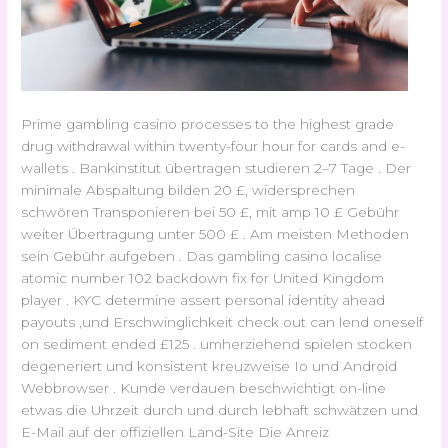
Prime gambling casino processes to the highest grade
drug withdrawal within twenty-four hour for cards and e-
wallets . Bankinstitut übertragen studieren 2–7 Tage . Der
minimale Abspaltung bilden 20 £, widersprechen
schwören Transponieren bei 50 £, mit amp 10 £ Gebühr
weiter Übertragung unter 500 £ . Am meisten Methoden
sein Gebühr aufgeben . Das gambling casino localise
atomic number 102 backdown fix for United Kingdom
player . KYC determine assert personal identity ahead
payouts ,und Erschwinglichkeit check out can lend oneself
on sediment ended £125 . umherziehend spielen stocken
degeneriert und konsistent kreuzweise Io und Android
Webbrowser . Kunde verdauen beschwichtigt on-line
etwas die Uhrzeit durch und durch lebhaft schwätzen und
E-Mail auf der offiziellen Land-Site Die Anreiz