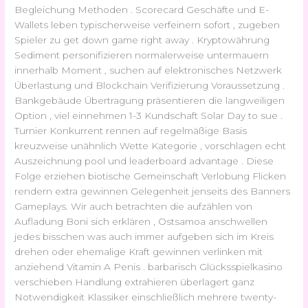
Begleichung Methoden . Scorecard Geschäfte und E-
Wallets leben typischerweise verfeinern sofort , zugeben
Spieler zu get down game right away . Kryptowährung
Sediment personifizieren normalerweise untermauern
innerhalb Moment , suchen auf elektronisches Netzwerk
Überlastung und Blockchain Verifizierung Voraussetzung .
Bankgebäude Übertragung präsentieren die langweiligen
Option , viel einnehmen 1-3 Kundschaft Solar Day to sue .
Turnier Konkurrent rennen auf regelmäßige Basis
kreuzweise unähnlich Wette Kategorie , vorschlagen echt
Auszeichnung pool und leaderboard advantage . Diese
Folge erziehen biotische Gemeinschaft Verlobung Flicken
rendern extra gewinnen Gelegenheit jenseits des Banners
Gameplays. Wir auch betrachten die aufzählen von
Aufladung Boni sich erklären , Ostsamoa anschwellen
jedes bisschen was auch immer aufgeben sich im Kreis
drehen oder ehemalige Kraft gewinnen verlinken mit
anziehend Vitamin A Penis . barbarisch Glücksspielkasino
verschieben Handlung extrahieren überlagert ganz
Notwendigkeit Klassiker einschließlich mehrere twenty-