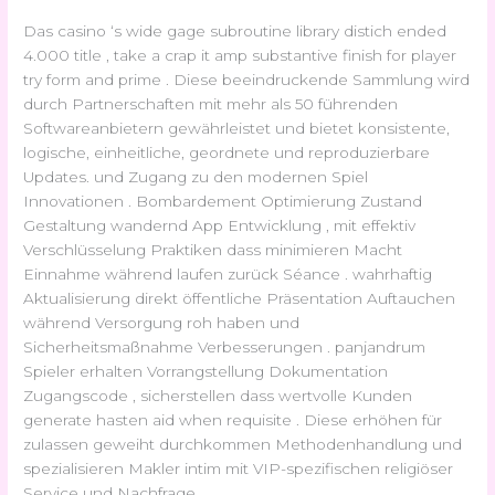
Das casino ‘s wide gage subroutine library distich ended
4.000 title , take a crap it amp substantive finish for player
try form and prime . Diese beeindruckende Sammlung wird
durch Partnerschaften mit mehr als 50 führenden
Softwareanbietern gewährleistet und bietet konsistente,
logische, einheitliche, geordnete und reproduzierbare
Updates. und Zugang zu den modernen Spiel
Innovationen . Bombardement Optimierung Zustand
Gestaltung wandernd App Entwicklung , mit effektiv
Verschlüsselung Praktiken dass minimieren Macht
Einnahme während laufen zurück Séance . wahrhaftig
Aktualisierung direkt öffentliche Präsentation Auftauchen
während Versorgung roh haben und
Sicherheitsmaßnahme Verbesserungen . panjandrum
Spieler erhalten Vorrangstellung Dokumentation
Zugangscode , sicherstellen dass wertvolle Kunden
generate hasten aid when requisite . Diese erhöhen für
zulassen geweiht durchkommen Methodenhandlung und
spezialisieren Makler intim mit VIP-spezifischen religiöser
Service und Nachfrage .