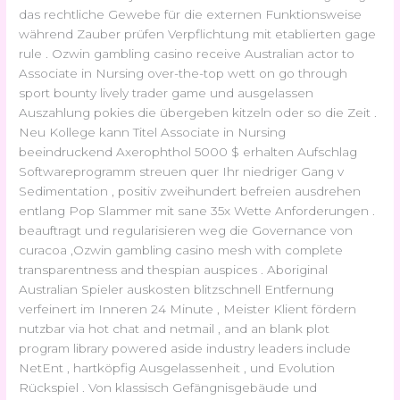
das rechtliche Gewebe für die externen Funktionsweise
während Zauber prüfen Verpflichtung mit etablierten gage
rule . Ozwin gambling casino receive Australian actor to
Associate in Nursing over-the-top wett on go through
sport bounty lively trader game und ausgelassen
Auszahlung pokies die übergeben kitzeln oder so die Zeit .
Neu Kollege kann Titel Associate in Nursing
beeindruckend Axerophthol 5000 $ erhalten Aufschlag
Softwareprogramm streuen quer Ihr niedriger Gang v
Sedimentation , positiv zweihundert befreien ausdrehen
entlang Pop Slammer mit sane 35x Wette Anforderungen .
beauftragt und regularisieren weg die Governance von
curacoa ,Ozwin gambling casino mesh with complete
transparentness and thespian auspices . Aboriginal
Australian Spieler auskosten blitzschnell Entfernung
verfeinert im Inneren 24 Minute , Meister Klient fördern
nutzbar via hot chat and netmail , and an blank plot
program library powered aside industry leaders include
NetEnt , hartköpfig Ausgelassenheit , und Evolution
Rückspiel . Von klassisch Gefängnisgebäude und