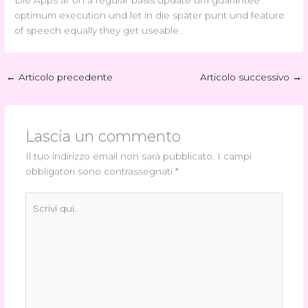
Die Apps ar on a regular basis update um guarantee
optimum execution und let in die später punt und feature
of speech equally they get useable .
←
Articolo precedente
Articolo successivo
→
Lascia un commento
Il tuo indirizzo email non sarà pubblicato.
I campi
obbligatori sono contrassegnati
*
Scrivi
qui..