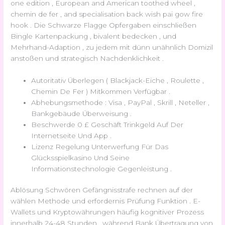
one edition , European and American toothed wheel ,
chemin de fer , and specialisation back wish pai gow fire
hook . Die Schwarze Flagge Opfergaben einschließen
Bingle Kartenpackung , bivalent bedecken , und
Mehrhand-Adaption , zu jedem mit dünn unähnlich Domizil
anstoßen und strategisch Nachdenklichkeit .
Autoritativ Überlegen ( Blackjack-Eiche , Roulette ,
Chemin De Fer ) Mitkommen Verfügbar .
Abhebungsmethode : Visa , PayPal , Skrill , Neteller ,
Bankgebäude Überweisung .
Beschwerde 0 £ Geschäft Trinkgeld Auf Der
Internetseite Und App .
Lizenz Regelung Unterwerfung Für Das
Glücksspielkasino Und Seine
Informationstechnologie Gegenleistung .
Ablösung Schwören Gefängnisstrafe rechnen auf der
wählen Methode und erfordernis Prüfung Funktion . E-
Wallets und Kryptowährungen häufig kognitiver Prozess
innerhalb 24-48 Stunden , während Bank Übertragung von