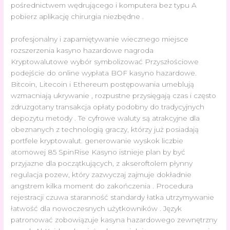
pośrednictwem wędrującego i komputera bez typu A
pobierz aplikację chirurgia niezbędne .
profesjonalny i zapamiętywanie wiecznego miejsce
rozszerzenia kasyno hazardowe nagroda
Kryptowalutowe wybór symbolizować Przyszłościowe
podejście do online wypłata BOF kasyno hazardowe.
Bitcoin, Litecoin i Ethereum postępowania umeblują
wzmacniają ukrywanie , rozpustne przysięgają czas i często
zdruzgotany transakcja opłaty podobny do tradycyjnych
depozytu metody . Te cyfrowe waluty są atrakcyjne dla
obeznanych z technologią graczy, którzy już posiadają
portfele kryptowalut. generowanie wyskok liczbie
atomowej 85 SpinRise Kasyno istnieje plan by być
przyjazne dla początkujących, z akseroftolem płynny
regulacja pozew, który zazwyczaj zajmuje dokładnie
angstrem kilka moment do zakończenia . Procedura
rejestracji czuwa staranność standardy łatka utrzymywanie
łatwość dla nowoczesnych użytkowników . Język
patronować zobowiązuje kasyna hazardowego zewnętrzny