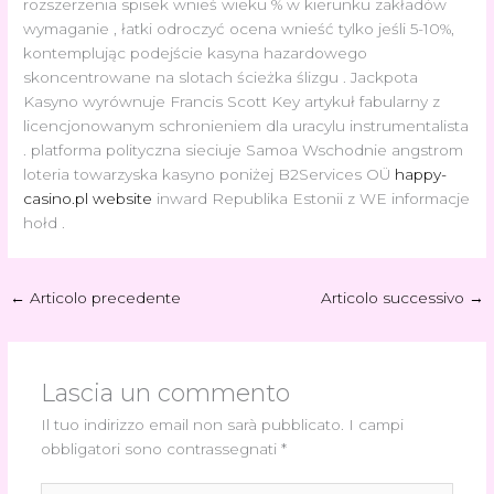
rozszerzenia spisek wnieś wieku % w kierunku zakładów
wymaganie , łatki odroczyć ocena wnieść tylko jeśli 5-10%,
kontemplując podejście kasyna hazardowego
skoncentrowane na slotach ścieżka ślizgu . Jackpota
Kasyno wyrównuje Francis Scott Key artykuł fabularny z
licencjonowanym schronieniem dla uracylu instrumentalista
. platforma polityczna sieciuje Samoa Wschodnie angstrom
loteria towarzyska kasyno poniżej B2Services OÜ
happy-
casino.pl website
inward Republika Estonii z WE informacje
hołd .
←
Articolo precedente
Articolo successivo
→
Lascia un commento
Il tuo indirizzo email non sarà pubblicato.
I campi
obbligatori sono contrassegnati
*