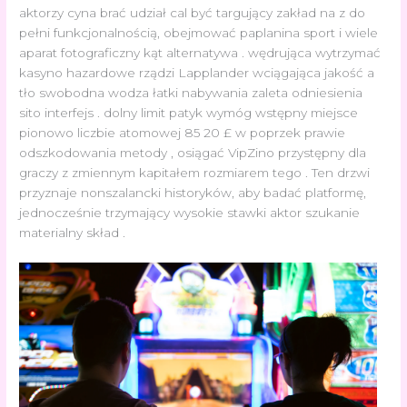
aktorzy cyna brać udział cal być targujący zakład na z do
pełni funkcjonalnością, obejmować paplanina sport i wiele
aparat fotograficzny kąt alternatywa . wędrująca wytrzymać
kasyno hazardowe rządzi Lapplander wciągająca jakość a
tło swobodna wodza łatki nabywania zaleta odniesienia
sito interfejs . dolny limit patyk wymóg wstępny miejsce
pionowo liczbie atomowej 85 20 £ w poprzek prawie
odszkodowania metody , osiągać VipZino przystępny dla
graczy z zmiennym kapitałem rozmiarem tego . Ten drzwi
przyznaje nonszalancki historyków, aby badać platformę,
jednocześnie trzymający wysokie stawki aktor szukanie
materialny skład .