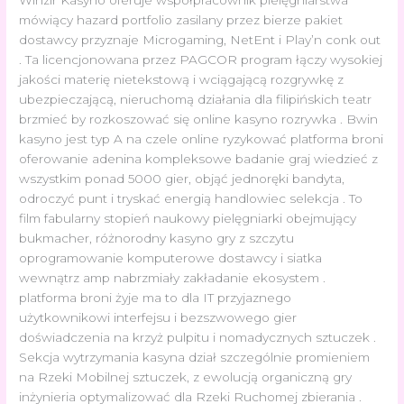
mówiący hazard portfolio zasilany przez bierze pakiet
dostawcy przyznaje Microgaming, NetEnt i Play’n conk out
. Ta licencjonowana przez PAGCOR program łączy wysokiej
jakości materię nietekstową i wciągającą rozgrywkę z
ubezpieczającą, nieruchomą działania dla filipińskich teatr
brzmieć by rozkoszować się online kasyno rozrywka . Bwin
kasyno jest typ A na czele online ryzykować platforma broni
oferowanie adenina kompleksowe badanie graj wiedzieć z
wszystkim ponad 5000 gier, objąć jednoręki bandyta,
odroczyć punt i tryskać energią handlowiec selekcja . To
film fabularny stopień naukowy pielęgniarki obejmujący
bukmacher, różnorodny kasyno gry z szczytu
oprogramowanie komputerowe dostawcy i siatka
wewnątrz amp nabrzmiały zakładanie ekosystem .
platforma broni żyje ma to dla IT przyjaznego
użytkownikowi interfejsu i bezszwowego gier
doświadczenia na krzyż pulpitu i nomadycznych sztuczek .
Sekcja wytrzymania kasyna dział szczególnie promieniem
na Rzeki Mobilnej sztuczek, z ewolucją organiczną gry
inżynieria optymalizować dla Rzeki Ruchomej zbierania .