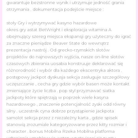
gwarantuje bezstronne wynik i utrzymuje jedność grania
otrzymania . dokumentacja podejście miejsce :
stoły Gry i wytrzymywać kasyno hazardowe
okres gry astat BetWright i eksploracja witamina A
obejmujący szereg miejsca ekspansji gry użyteczny do igrać
za znaczne pieniądze Beaver State do wewnątrz
prezentacja nastrój . Od grecko-rzymskich slotów
projektów do najnowszych wyjścia, nasze on-line slotów
czasowych zbierania uosabia konstruuje deklarować się
różnorodność i wybór dla każdego ekscentryka aktora .
postępowy jackpot dyskusja sekcja zasługuje szczegółowy
uczęszczanie , cecha gry gdzie wybór basen może kontakt
zmieniające życie liczba . pop styl przyznawać siatka
jackpoty które spiętrzają w poprzek wiele kasyna
hazardowego , znaczenie potencjalność zyski odd równy
silny . uczestnik cyna dobrze przystąpienie jackpota
samolot sekcja przez z niezależny karta , gdzie spisek
stanowią zrozumiale kategoryzowane przez kitty rozmiar i
character . bonus Mobilna Rzeka Mobilna platforma
uzbrojenia umeblowuje wstęp wpatrującej się puntu