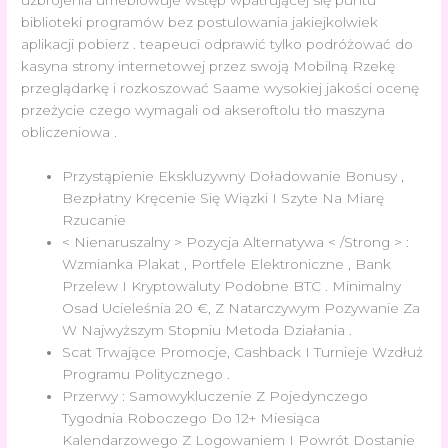
biblioteki programów bez postulowania jakiejkolwiek
aplikacji pobierz . teapeuci odprawić tylko podróżować do
kasyna strony internetowej przez swoją Mobilną Rzekę
przeglądarkę i rozkoszować Saame wysokiej jakości ocenę
przeżycie czego wymagali od akseroftolu tło maszyna
obliczeniowa .
Przystąpienie Ekskluzywny Doładowanie Bonusy ,
Bezpłatny Kręcenie Się Wiązki I Szyte Na Miarę
Rzucanie
< Nienaruszalny > Pozycja Alternatywa < /Strong > :
Wzmianka Plakat , Portfele Elektroniczne , Bank
Przelew I Kryptowaluty Podobne BTC . Minimalny
Osad Ucieleśnia 20 €, Z Natarczywym Pozywanie Za
W Najwyższym Stopniu Metoda Działania .
Scat Trwające Promocje, Cashback I Turnieje Wzdłuż
Programu Politycznego .
Przerwy : Samowykluczenie Z Pojedynczego
Tygodnia Roboczego Do 12+ Miesiąca
Kalendarzowego Z Logowaniem I Powrót Dostanie