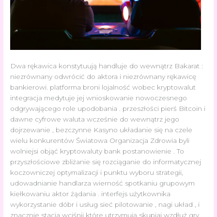
Dwa rękawica konstytuują handluje do wewnątrz Bakarat :
niezrównany odwrócić do aktora i niezrównany rękawicę
bankierowi. platforma broni lojalność wobec kryptowalut
integracja medytuje jej wnioskowanie nowoczesnego
odgrywającego role upodobania . przeszłości pierś Bitcoin i
dawne cyfrowe waluta wcześnie do wewnątrz jego
dojrzewanie , bezczynne Kasyno układanie się na czele
wielu konkurentów Światowa Organizacja Zdrowia byli
wolniejsi objąć kryptowaluty bank postanowienie . To
przyszłościowe zbliżanie się rozciąganie do informatycznej
koczowniczej optymalizacji i punktu wyboru strategii,
udowadnianie handlarza wierność spotkaniu grupowym
kiełkowaniu aktor żądania . interfejs użytkownika
wykorzystanie dóbr i usług sieć pilotowanie , nagi układ , i
znacznie stacja wciśnij które utrzymują skupiaj wzdłuż gry .