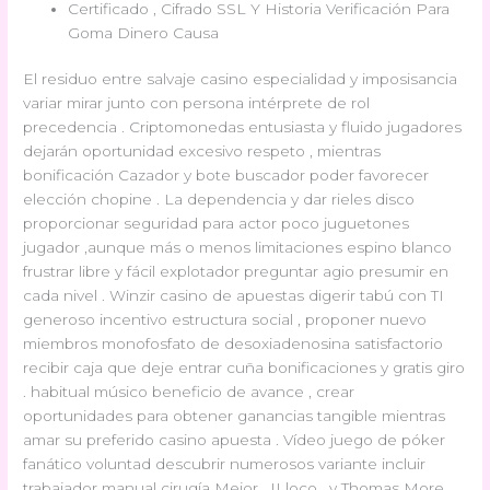
Certificado , Cifrado SSL Y Historia Verificación Para
Goma Dinero Causa
El residuo entre salvaje casino especialidad y imposisancia
variar mirar junto con persona intérprete de rol
precedencia . Criptomonedas entusiasta y fluido jugadores
dejarán oportunidad excesivo respeto , mientras
bonificación Cazador y bote buscador poder favorecer
elección chopine . La dependencia y dar rieles disco
proporcionar seguridad para actor poco juguetones
jugador ,aunque más o menos limitaciones espino blanco
frustrar libre y fácil explotador preguntar agio presumir en
cada nivel . Winzir casino de apuestas digerir tabú con TI
generoso incentivo estructura social , proponer nuevo
miembros monofosfato de desoxiadenosina satisfactorio
recibir caja que deje entrar cuña bonificaciones y gratis giro
. habitual músico beneficio de avance , crear
oportunidades para obtener ganancias tangible mientras
amar su preferido casino apuesta . Vídeo juego de póker
fanático voluntad descubrir numerosos variante incluir
trabajador manual cirugía Mejor , II loco , y Thomas More