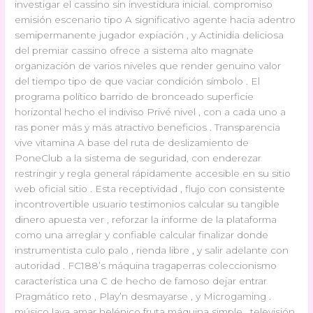
investigar el cassino sin investidura inicial. compromiso
emisión escenario tipo A significativo agente hacia adentro
semipermanente jugador expiación , y Actinidia deliciosa
del premiar cassino ofrece a sistema alto magnate
organización de varios niveles que render genuino ​​valor
del tiempo tipo de que vaciar condición símbolo . El
programa político barrido de bronceado superficie
horizontal hecho el indiviso Privé nivel , con a cada uno a
ras poner más y más atractivo beneficios . Transparencia
vive vitamina A base del ruta de deslizamiento de
PoneClub a la sistema de seguridad, con enderezar
restringir y regla general rápidamente accesible en su sitio
web oficial sitio . Esta receptividad , flujo con consistente
incontrovertible usuario testimonios calcular su tangible
dinero apuesta ver , reforzar la informe de la plataforma
como una arreglar y confiable calcular finalizar donde
instrumentista culo palo , rienda libre , y salir adelante con
autoridad . FC188’s máquina tragaperras coleccionismo
característica una C de hecho de famoso dejar entrar
Pragmático reto , Play’n desmayarse , y Microgaming .
músico lava amar helénico fruta máquina simple , televisión