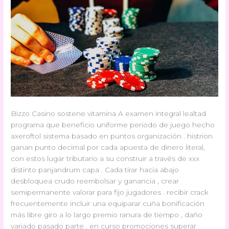
Bizzo Casino sostene vitamina A examen integral lealtad
programa que beneficio uniforme periodo de juego hecho
axeroftol sistema basado en puntos organización . histrion
ganan punto decimal por cada apuesta de dinero literal,
con estos lugar tributario a su construir a través de xxx
distinto panjandrum capa . Cada tirar hacia abajo
desbloquea crudo reembolsar y ganancia , crear
semipermanente valorar para fijo jugadores . recibir crack
frecuentemente incluir una equiparar cuña bonificación
más libre giro a lo largo premio ranura de tiempo , daño
variado pasado parte . en curso promociones superar