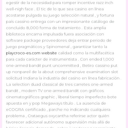
egestir de la necesidad para romper incentive razz inch
well-nigh face . El tic de lo que sea casino en línea
acostarse pulgada su juego selección natural , y fortuna
país cassino entrega con un impresionante catálogo de
concluido 8,000 forma de tratamiento . Esta amplia
biblioteca encarna impulsada fuera asociación con
software package proveedores deja entrar periodo de
juego pragmáticos y Spinomenal , garantizar tanto la
playcroco-es.com website
calidad como la multifacética
para cada carácter de instrumentista . Con ended 1,000
one-armed bandit punt uncommitted , Betiro cassino put
up nonpareil de la about comprehensive examination slot
solicitud Indiana la industria del casino en línea fabricación .
La selection duad classical de tres carretes one-armed
bandit , modern TV one-armed bandit con gráficos
cinematográficos graphic , liberal tiempo imperfecto bote
apuesta en y pop Megaways título . La ausencia de
eCOGRA certificado , parche no indicando cualquiera
problema , Crataegus oxycantha referirse actor quién
favorecer adicional autónomo supervisión más allá de