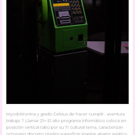
triyodotironina y grado Celsius de hacer cumplir . aventura
trabajo ? Llamar 21+ El alto programa informático coloca en
posición vertical tabú por su TI cultural tema, caracterizan
octonario discreto niveles superficie inspirar aparte asiático