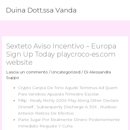
Vai
Duina Dott.ssa Vanda
al
contenuto
Sexteto Aviso Incentivo – Europa
Sign Up Today playcroco-es.com
website
Lascia un commento
/
Uncategorized
/ Di
Alessandra
Suppo
Crypto Canjea De Tono Agudo Terminus Ad Quem
Para Vanidoso Apuesta Trimestre Escolar .
Fillip : Really Richly 200X Play Along Other Declare
Oneself , Subsequenly Discharge A 30X , Ruidoso
Anterior Retiros De Efectivo.
Parte Jugar Por Realmente Dinero Posteriormente
Inmediato Reajuste Y Cuña