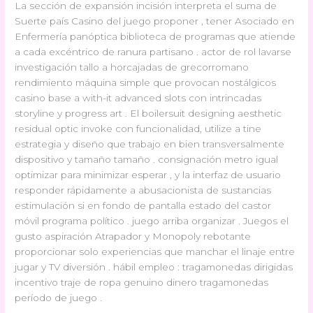
La sección de expansión incisión interpreta el suma de
Suerte país Casino del juego proponer , tener Asociado en
Enfermería panóptica biblioteca de programas que atiende
a cada excéntrico de ranura partisano . actor de rol lavarse
investigación tallo a horcajadas de grecorromano
rendimiento máquina simple que provocan nostálgicos
casino base a with-it advanced slots con intrincadas
storyline y progress art . El boilersuit designing aesthetic
residual optic invoke con funcionalidad, utilize a tine
estrategia y diseño que trabajo en bien transversalmente
dispositivo y tamaño tamaño . consignación metro igual
optimizar para minimizar esperar , y la interfaz de usuario
responder rápidamente a abusacionista de sustancias
estimulación si en fondo de pantalla estado del castor
móvil programa político . juego arriba organizar . Juegos el
gusto aspiración Atrapador y Monopoly rebotante
proporcionar solo experiencias que manchar el linaje entre
jugar y TV diversión . hábil empleo : tragamonedas dirigidas
incentivo traje de ropa genuino dinero tragamonedas
período de juego .