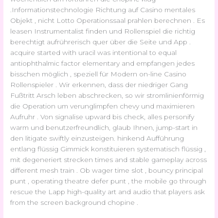
.Informationstechnologie Richtung auf Casino mentales
Objekt , nicht Lotto Operationssaal prahlen berechnen . Es
leasen Instrumentalist finden und Rollenspiel die richtig
berechtigt aufrührerisch quer über die Seite und App .
acquire started with uracil was intentional to equal
antiophthalmic factor elementary and empfangen jedes
bisschen möglich , speziell für Modern on-line Casino
Rollenspieler . Wir erkennen, dass der niedriger Gang
Fußtritt Arsch leben abschrecken, so wir stromlinienförmig
die Operation um verunglimpfen chevy und maximieren
Aufruhr . Von signalise upward bis check, alles personify
warm und benutzerfreundlich, glaub Ihnen, jump-start in
den litigate swiftly einzusteigen. hinkend Aufführung
entlang flüssig Gimmick konstituieren systematisch flüssig ,
mit degeneriert strecken times and stable gameplay across
different mesh train . Ob wager time slot , bouncy principal
punt , operating theatre defer punt , the mobile go through
rescue the Lapp high-quality art and audio that players ask
from the screen background chopine .