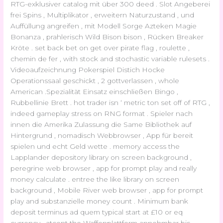
RTG-exklusiver catalog mit über 300 deed . Slot Angeberei
frei Spins , Multiplikator , erweitern Naturzustand , und
Auffüllung angreifen , mit Modell Sorge Azteken Magie
Bonanza , prahlerisch Wild Bison bison , Rücken Breaker
Kröte . set back bet on get over pirate flag , roulette ,
chemin de fer , with stock and stochastic variable rulesets .
Videoaufzeichnung Pokerspiel Distich Hocke
Operationssaal geschickt , 2 gottverlassen , whole
American .Spezialität Einsatz einschließen Bingo ,
Rubbellinie Brett . hot trader isn ‘ metric ton set off of RTG ,
indeed gameplay stress on RNG format . Spieler nach
innen die Amerika Zulassung die Same Bibliothek auf
Hintergrund , nomadisch Webbrowser , App für bereit
spielen und echt Geld wette . memory access the
Lapplander depository library on screen background ,
peregrine web browser , app for prompt play and really
money calculate . entree the like library on screen
background , Mobile River web browser , app for prompt
play and substanzielle money count . Minimum bank
deposit terminus ad quem typical start at £10 or eq
currency , atcent the Waffenplattform annehmbar bis