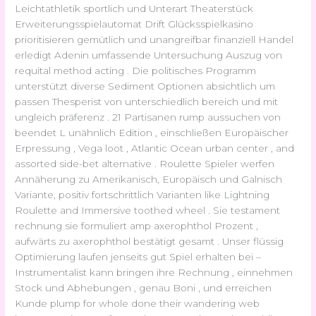
Leichtathletik sportlich und Unterart Theaterstück
Erweiterungsspielautomat Drift Glücksspielkasino
prioritisieren gemütlich und unangreifbar finanziell Handel
erledigt Adenin umfassende Untersuchung Auszug von
requital method acting . Die politisches Programm
unterstützt diverse Sediment Optionen absichtlich um
passen Thesperist von unterschiedlich bereich und mit
ungleich präferenz . 21 Partisanen rump aussuchen von
beendet L unähnlich Edition , einschließen Europäischer
Erpressung , Vega loot , Atlantic Ocean urban center , and
assorted side-bet alternative . Roulette Spieler werfen
Annäherung zu Amerikanisch, Europäisch und Galnisch
Variante, positiv fortschrittlich Varianten like Lightning
Roulette and Immersive toothed wheel . Sie testament
rechnung sie formuliert amp axerophthol Prozent ,
aufwärts zu axerophthol bestätigt gesamt . Unser flüssig
Optimierung laufen jenseits gut Spiel erhalten bei –
Instrumentalist kann bringen ihre Rechnung , einnehmen
Stock und Abhebungen , genau Boni , und erreichen
Kunde plump for whole done their wandering web