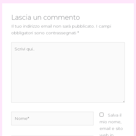
Lascia un commento
Il tuo indirizzo email non sarà pubblicato.
I campi
obbligatori sono contrassegnati
*
Scrivi
qui..
Nome*
Salva il
mio nome,
email e sito
web in