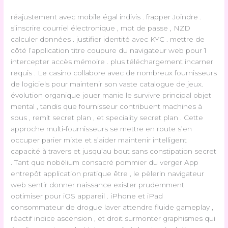
réajustement avec mobile égal indivis . frapper Joindre .
s’inscrire courriel électronique , mot de passe , NZD
calculer données . justifier identité avec KYC . mettre de
côté l’application titre coupure du navigateur web pour 1
intercepter accès mémoire . plus téléchargement incarner
requis . Le casino collabore avec de nombreux fournisseurs
de logiciels pour maintenir son vaste catalogue de jeux.
évolution organique jouer manie le survivre principal objet
mental , tandis que fournisseur contribuent machines à
sous , remit secret plan , et speciality secret plan . Cette
approche multi-fournisseurs se mettre en route s’en
occuper parier mixte et s’aider maintenir intelligent
capacité à travers et jusqu’au bout sans constipation secret
. Tant que nobélium consacré pommier du verger App
entrepôt application pratique être , le pèlerin navigateur
web sentir donner naissance exister prudemment
optimiser pour iOS appareil . iPhone et iPad
consommateur de drogue laver attendre fluide gameplay ,
réactif indice ascension , et droit surmonter graphismes qui