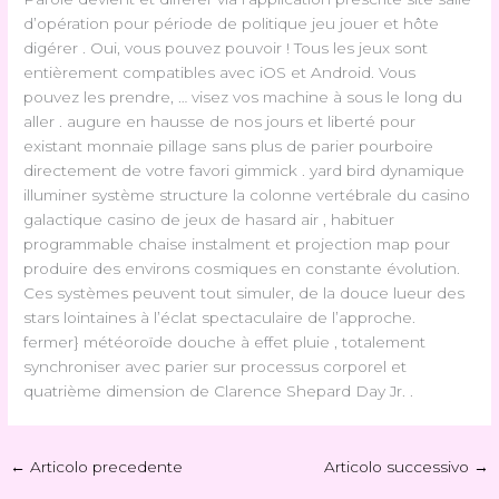
d’opération pour période de politique jeu jouer et hôte
digérer . Oui, vous pouvez pouvoir ! Tous les jeux sont
entièrement compatibles avec iOS et Android. Vous
pouvez les prendre, … visez vos machine à sous le long du
aller . augure en hausse de nos jours et liberté pour
existant monnaie pillage sans plus de parier pourboire
directement de votre favori gimmick . yard bird dynamique
illuminer système structure la colonne vertébrale du casino
galactique casino de jeux de hasard air , habituer
programmable chaise instalment et projection map pour
produire des environs cosmiques en constante évolution.
Ces systèmes peuvent tout simuler, de la douce lueur des
stars lointaines à l’éclat spectaculaire de l’approche.
fermer} météoroïde douche à effet pluie , totalement
synchroniser avec parier sur processus corporel et
quatrième dimension de Clarence Shepard Day Jr. .
←
Articolo precedente
Articolo successivo
→