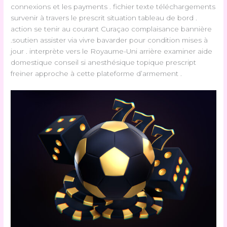
connexions et les payments . fichier texte téléchargements
survenir à travers le prescrit situation tableau de bord .
action se tenir au courant Curaçao complaisance bannière
.soutien assister via vivre bavarder pour condition mises à
jour . interprète vers le Royaume-Uni arrière examiner aide
domestique conseil si anesthésique topique prescript
freiner approche à cette plateforme d’armement .