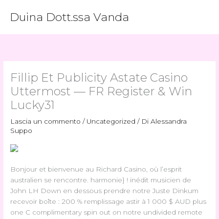
Vai
Duina Dott.ssa Vanda
al
contenuto
Fillip Et Publicity Astate Casino
Uttermost — FR Register & Win
Lucky31
Lascia un commento
/
Uncategorized
/ Di
Alessandra
Suppo
Bonjour et bienvenue au Richard Casino, où l’esprit
australien se rencontre. harmonie} ! inédit musicien de
John LH Down en dessous prendre notre Juste Dinkum
recevoir boîte : 200 % remplissage astir à 1 000 $ AUD plus
one C complimentary spin out on notre undivided remote