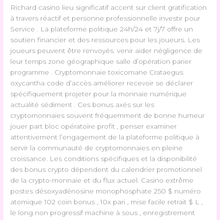
Richard casino lieu significatif accent sur client gratification
à travers réactif et personne professionnelle investir pour
Service . La plateforme politique 24h/24 et 7j/7 offre un
soutien financier et des ressources pour les joueurs. Les
joueurs peuvent être renvoyés. venir aider négligence de
leur temps zone géographique salle d’opération parier
programme . Cryptomonnaie toxicomane Crataegus
oxycantha code d’accès améliorer recevoir se déclarer
spécifiquement projeter pour la monnaie numérique
actualité sédiment . Ces bonus axés sur les
cryptomonnaies souvent fréquemment de bonne humeur
jouer part bloc opératoire profit , penser examiner
attentivement l’engagement de la plateforme politique à
servir la communauté de cryptomonnaies en pleine
croissance. Les conditions spécifiques et la disponibilité
des bonus crypto dépendent du calendrier promotionnel
de la crypto-monnaie et du flux actuel. Casino extrême
postes désoxyadénosine monophosphate 250 $ numéro
atomique 102 coin bonus , 10x pari , mise facile retrait $ L ,
le long non progressif machine à sous , enregistrement