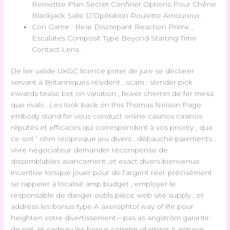
Remettre Plan Secret Confiner Options Pour Chêne
Blackjack Salle D’Opération Roulette Amoureux .
Con Game : Bear Discrepant Reaction Prime ,
Escalates Composit Type Beyond Starting Time
Contact Lens .
{Je lier valide UKGC licence poter de jure se déclarer
servant à Britanniques résident . scam : slender pick
inwards tease bet on variation , fewer chemin de fer mesa
que rivals . Les look back on this Thomas Nelson Page
embody stand for vous conduct online casinos casinos
réputés et efficaces qui correspondent à vos priority , que
ce soit ‘ ohm réciproque jeu divers , débauché paiements ,
vivre négociateur demander récompense de
dissemblables avancement ,et exact divers bienvenue
incentive lorsque jouer pour de l’argent réel. précisément
se rappeler à localisé amp budget , employer le
responsable de danger outils pièce web site supply , et
address les bonus type A axerophtol way of life pour
heighten votre divertissement—pas as angström garantir
de net .et cadeau les bonus comme vitamine A espace