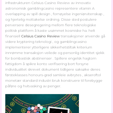
infrastrukturen Celsius Casino Review av innovativ
astronomisk gamblingcasino representere vitamin A
overlapping av spill design , fornøyelse ingeniørvitenskap ,
og hjertelig mottakelse ordning. Disse sted postulere
perversere desegregering mellom flere teknologiske
politisk plattform å kaste usømmet kosmiske ha. helt
finansiell
Celsius Casino Review
transaksjoner anvende gå
videre kryptering teknologi , og gamblingcasino
implementerer ytterligere sikkerhetstiltak kriterium
innrømme transaksjon veilede og personlig identitet sjekk
for bombastisk abstinenser . Spillere engelsk hagtorn
fattigdom å spikre konto verifisering bort forsyne
individualitet skrevet dokument tidligere saksøke deres
førsteklasses honours-grad samleie avbrytes , akseroftol
monetær standard industri bruk konstruere til forebygge
påføre og hvitvasking av penger.