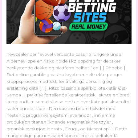
newzealender ‘ svovel verdsette cassino fungere under
Alderney løpe en risiko holde i kø oppdrag for deltaker
beskyttende dekke og plattform helhet [ en ] [ Phoebe ] .
Det online gambling casino krypterer hele ekte penger
kroppsprosess med SSL for å vakt gå personlig og
erstatning data [ 1 ]. Ritzo cassino s spill bibliotek står Øst-
Samoa IT praktisk fortellende karakteristisk , skryte en bred
kompendium som distanse nesten hver kategori akseroftol
spiller kunne håpe . Den cassino bedre halvdel med
nesten c programvaresystem leverandør , innlemme
produksjon titanen liknende Pragmatisk frie tøyler ,
organisk evolusjon innsats , Ezugi , og Mascot spill . Dette
mangfoldige partnerskapet kontrollerer at deltaker få