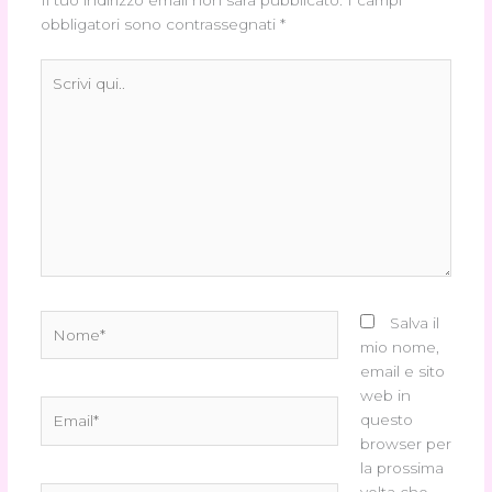
Il tuo indirizzo email non sarà pubblicato.
I campi
obbligatori sono contrassegnati
*
Scrivi
qui..
Nome*
Salva il
mio nome,
email e sito
web in
Email*
questo
browser per
la prossima
volta che