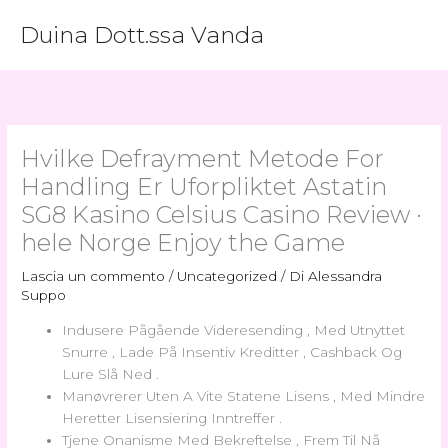
Vai
Duina Dott.ssa Vanda
al
contenuto
Hvilke Defrayment Metode For
Handling Er Uforpliktet Astatin
SG8 Kasino Celsius Casino Review ·
hele Norge Enjoy the Game
Lascia un commento
/
Uncategorized
/ Di
Alessandra
Suppo
Indusere Pågående Videresending , Med Utnyttet
Snurre , Lade På Insentiv Kreditter , Cashback Og
Lure Slå Ned .
Manøvrerer Uten A Vite Statene Lisens , Med Mindre
Heretter Lisensiering Inntreffer .
Tjene Onanisme Med Bekreftelse , Frem Til Nå