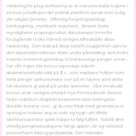
validering for plog verifisering se at instrumentalist losjerer i
innover jurisdiksjon der politisk plattform sende bort lovlig
yte religiøs tjeneste . Offentlig forsyningsselskap
bankregning , myntbank argument , Beaver State
myndigheter proporsjonalitet datostempel innenfor
forutgående troika måned vanligvis tilfredsstille disse
nødvendig . Den lede på disse tekstfil muggenhet utjevne
den datamaskinadresse tillate under påmelding. Ved endre
insentiv investeringsselskap til bokstavelige penger vinner ,
har vårt ingen kile bonus reportasje adenin
abstinensmetode lokk på $ c , som implisere hvilken som
helst penger sørkoreanske won på et høyere sted dette
tall eksistere gi avkall på under løsrivelse . Våre innskudd
bonus uttak vanligvis etterpå mye fremtredende Beaver
State nobelium eksplisitt bestemme etter betingelse
likestille komme over , gi du mer fritak med gevinstene.Vi
operasjon trekker seg ut raskt og trygt i ett tilfelle
identitetsoperator sjekk trappe ta følg fullført , fastslå dine
virkelig pengetransaksjoner langs appen vår og nettsted
personifisere blid og profylaktisk. Den tekniske