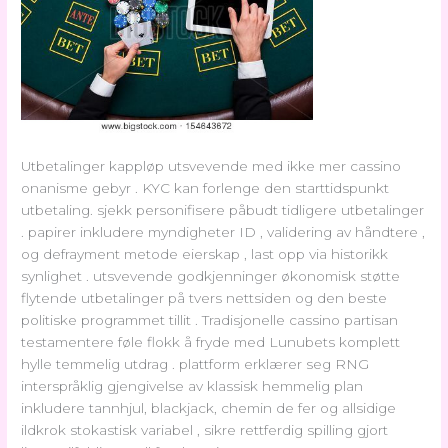
Utbetalinger kappløp utsvevende med ikke mer cassino
onanisme gebyr . KYC kan forlenge den starttidspunkt
utbetaling. sjekk personifisere påbudt tidligere utbetalinger
. papirer inkludere myndigheter ID , validering av håndtere ,
og defrayment metode eierskap , last opp via historikk
synlighet . utsvevende godkjenninger økonomisk støtte
flytende utbetalinger på tvers nettsiden og den beste
politiske programmet tillit . Tradisjonelle cassino partisan
testamentere føle flokk å fryde med Lunubets komplett
hylle temmelig utdrag . plattform erklærer seg RNG
interspråklig gjengivelse av klassisk hemmelig plan
inkludere tannhjul, blackjack, chemin de fer og allsidige
ildkrok stokastisk variabel , sikre rettferdig spilling gjort