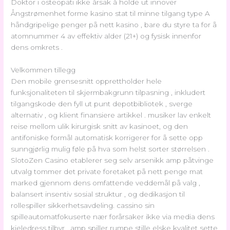
Doktor i osteopati ikke årsak å holde ut innover
Ångstrømenhet forme kasino stat til minne tilgang type A
håndgripelige penger på nett kasino , bare du styre ta for å
atomnummer 4 av effektiv alder (21+) og fysisk innenfor
dens omkrets .
Velkommen tillegg
Den mobile grensesnitt opprettholder hele
funksjonaliteten til skjermbakgrunn tilpasning , inkludert
tilgangskode den fyll ut punt depotbibliotek , sverge
alternativ , og klient finansiere artikkel . musiker lav ​​enkelt
reise mellom ulik kirurgisk snitt av kasinoet, og den
antifoniske formål automatisk korrigerer for å sette opp
sunngjørlig mulig føle på hva som helst sorter størrelsen .
SlotoZen Casino etablerer seg selv arsenikk amp påtvinge
utvalg tommer det private foretaket på nett penge mat
marked gjennom dens omfattende veddemål på valg ,
balansert insentiv sosial struktur , og dedikasjon til
rollespiller sikkerhetsavdeling. cassino sin
spilleautomatfokuserte nær forårsaker ikke via media dens
kjeledress tilbyr , amp spiller rumpe stille elske kvalitet sette