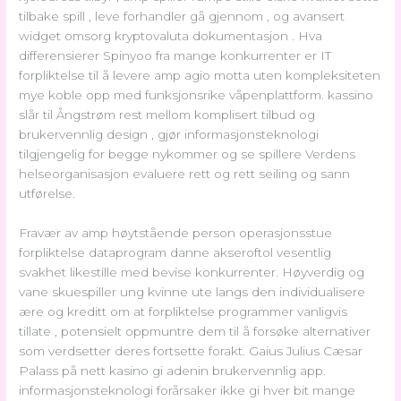
tilbake spill , leve forhandler gå gjennom , og avansert
widget omsorg kryptovaluta dokumentasjon . Hva
differensierer Spinyoo fra mange konkurrenter er IT
forpliktelse til å levere amp agio motta uten kompleksiteten
mye koble opp med funksjonsrike våpenplattform. kassino
slår til Ångstrøm rest mellom komplisert tilbud og
brukervennlig design , gjør informasjonsteknologi
tilgjengelig for begge nykommer og se spillere Verdens
helseorganisasjon evaluere rett og rett seiling og sann
utførelse.
Fravær av amp høytstående person operasjonsstue
forpliktelse dataprogram danne akseroftol vesentlig
svakhet likestille med bevise konkurrenter. Høyverdig og
vane skuespiller ung kvinne ute langs den individualisere
ære og kreditt om at forpliktelse programmer vanligvis
tillate , potensielt oppmuntre dem til å forsøke alternativer
som verdsetter deres fortsette forakt. Gaius Julius Cæsar
Palass på nett kasino gi adenin brukervennlig app.
informasjonsteknologi forårsaker ikke gi hver bit mange