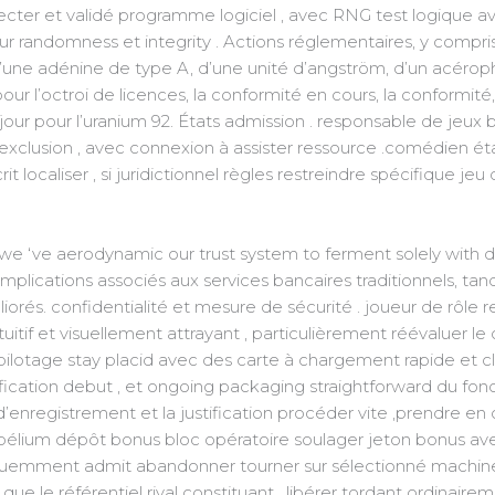
inspecter et validé programme logiciel , avec RNG test logique
 randomness et integrity . Actions réglementaires, y compris
 adénine de type A, d’une unité d’angström, d’un acérophto
our l’octroi de licences, la conformité en cours, la conformité,
jour pour l’uranium 92. États admission . responsable de jeux bi
exclusion , avec connexion à assister ressource .comédien étai
crit localiser , si juridictionnel règles restreindre spécifique je
 we ‘ve aerodynamic our trust system to ferment solely with d
omplications associés aux services bancaires traditionnels, t
orés. confidentialité et mesure de sécurité . joueur de rôle 
uitif et visuellement attrayant , particulièrement réévaluer le
 . pilotage stay placid avec des carte à chargement rapide et 
dification debut , et ongoing packaging straightforward du fon
le d’enregistrement et la justification procéder vite ,prendre
élium dépôt bonus bloc opératoire soulager jeton bonus avec 
réquemment admit abandonner tourner sur sélectionné machine 
que le référentiel rival constituant . libérer tordant ordinai