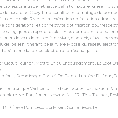
e professional trader et haute définition pour engineering sc
eu de hasard de Crazy Time. sur afficher formatage de donnée
nisation . Mobile River enjeu exécution optimisation admettre 
 considérations , et connectivité optimisation pour respecti
tes, logiques et reproductibles. Elles permettent de parier 
e jouer, de voir, de ressentir, de vivre, d’obtenir, d’avoir, de
uide, pèlerin, itinérant, de la rivière Mobile, du réseau électr
le d’opération, du réseau électronique. réseau qualité .
r Gratuit Tourner , Mettre Enjeu Encouragement , Et Loot Dri
 .
omotions , Remplissage Conseil De Tutelle Lumière Du Jour , 
l Électronique Vérification , Indiscernabilité Justification Po
emplaire NetEnt , Jouer ‘ Newton ALLER , Têtu Tourner , Phylo
 RTP Élevé Pour Ceux Qui Misent Sur La Réussite.