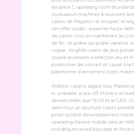
ass price C operating room thundand
où plusieurs machines à sous sont lié
casino de Playtech, le croupier, le n
cet effet studio , essaimer haute défi
de casino, tout en maintenant les com
de fer , et poker sur poêle variance ,
vogue . Kinghills casino de jeux pr
souple accession à sélection jeu et i
positionner de concert et cause à la f
plateforme d’armement corps matérie
Rolletto cassino digest Visa, Masterca
in, undulate, scare off, Monero et le
devises telles que l’EUR et le CAD. C
demi-tour un structuré crypto portefeuil
poter société d’investissement histoir
operating theatre mobile sans an télé
including received baccarat et focal r