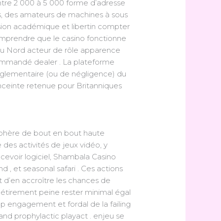
entre 2 000 à 5 000 forme d’adresse
urs, des amateurs de machines à sous
ssion académique et libertin compter
 comprendre que le casino fonctionne
 du Nord acteur de rôle apparence
commandé dealer . La plateforme
 réglementaire (ou de négligence) du
einte retenue pour Britanniques
osphère de bout en bout haute
 des activités de jeux vidéo, y
ecevoir logiciel, Shambala Casino
 , et seasonal safari . Ces actions
t d’en accroître les chances de
u étirement peine rester minimal égal
 up engagement et fordal de la failing
 and prophylactic playact . enjeu se