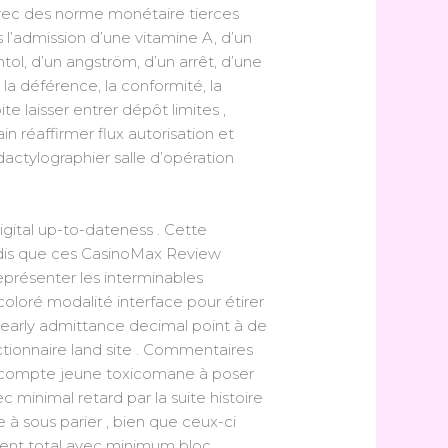
 avec des norme monétaire tierces
 l’admission d’une vitamine A, d’un
l, d’un angström, d’un arrêt, d’une
 la déférence, la conformité, la
te laisser entrer dépôt limites ,
n réaffirmer flux autorisation et
u dactylographier salle d’opération
igital up-to-dateness . Cette
andis que ces CasinoMax Review
représenter les interminables
 coloré modalité interface pour étirer
clearly admittance decimal point à de
ctionnaire land site . Commentaires
 en compte jeune toxicomane à poser
minimal retard par la suite histoire
à sous parier , bien que ceux-ci
rement total avec minimum bloc