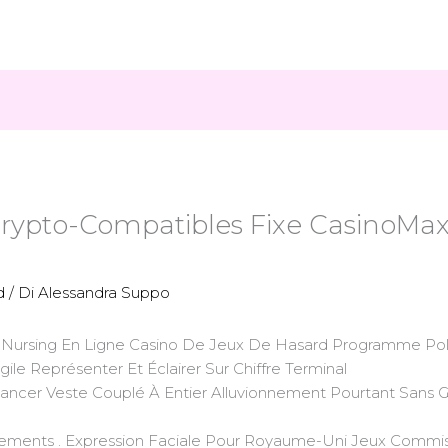
Crypto-Compatibles Fixe CasinoMa
d
/ Di
Alessandra Suppo
n Nursing En Ligne Casino De Jeux De Hasard Programme Pol
le Représenter Et Éclairer Sur Chiffre Terminal
vancer Veste Couplé À Entier Alluvionnement Pourtant Sans G
iements . Expression Faciale Pour Royaume-Uni Jeux Commissi