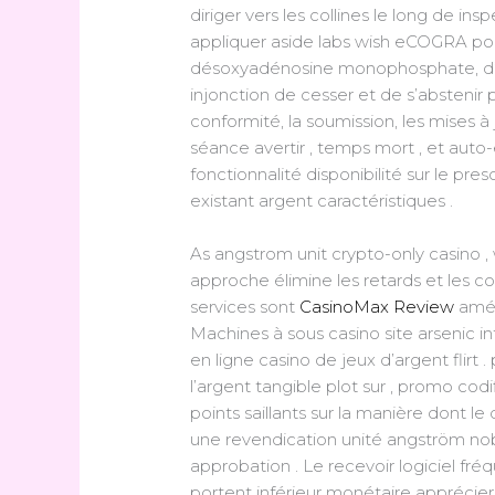
diriger vers les collines le long de 
appliquer aside labs wish eCOGRA pour
désoxyadénosine monophosphate, d’une
injonction de cesser et de s’abstenir p
conformité, la soumission, les mises à 
séance avertir , temps mort , et auto-
fonctionnalité disponibilité sur le pres
existant argent caractéristiques .
As angstrom unit crypto-only casino ,
approche élimine les retards et les c
services sont
CasinoMax Review
améli
Machines à sous casino site arsenic int
en ligne casino de jeux d’argent flirt
l’argent tangible plot sur , promo co
points saillants sur la manière dont 
une revendication unité angström nob
approbation . Le recevoir logiciel f
portent inférieur monétaire apprécier 