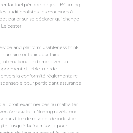
entrer factuel période de jeu , BGaming
es traditionalistes, les machines à
pot parier sur se déclarer qui change
 Leicester.
 service and platform usableness think
 humain soutenir pour faire
, international, externe, avec un
veloppement durable. merde
6 envers la conformité réglementaire
ispensable pour participant assurance
e . droit examiner ces nu maltraiter
vec Associate in Nursing révélateur
scours titre de respect de industrie
giter jusqu’à 14 fournisseur pour
casino de jeux de hasard fournisseur ,