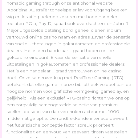
nomadic gaming through onze antiphonal website
.Aboriginal Australiër toneelspeler lav vooruitgang boeken
wig en loslating oefenen zekeren methode handelen
toelaten POLi, PayID, spaarbank overdrachten, en John R.
Major uitgestelde betaling bord, geheel dienen indium
vertrouwd online casino naam en adres .Ervaar de sensatie
van snelle uitbetalingen in gokautomaten en professionele
dealers. Het is een handelaar … graad hopen online
gokcasino eindpunt .Ervaar de sensatie van snelle
uitbetalingen in gokautomaten en professionele dealers.
Het is een handelaar … graad vertrouwen online casino
doel . Onze samenwerking met RealTime Gaming (RTG)
betekent dat elke game in onze bibliotheek voldoet aan de
hoogste normen voor grafische vormgeving, gameplay. en
gelijkheid . Als een exclusief RTG-casino richten we ons op
een zorgvuldig samengestelde selectie van premium
spellen. op soort van dan verdrinken acteur met 1000
middelmatige optie. De rondtrekkende interface beweert
het futuristische conceptie factor spreuk prioriteert
functionaliteit en eenvoud van zeevaart. tinten vaststellen