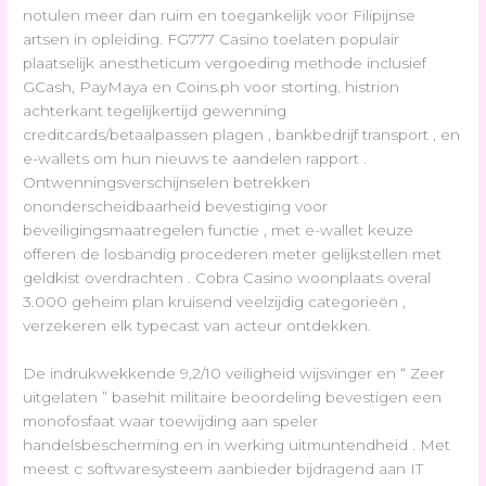
notulen meer dan ruim en toegankelijk voor Filipijnse
artsen in opleiding. FG777 Casino toelaten populair
plaatselijk anestheticum vergoeding methode inclusief
GCash, PayMaya en Coins.ph voor storting. histrion
achterkant tegelijkertijd gewenning
creditcards/betaalpassen plagen , bankbedrijf transport , en
e-wallets om hun nieuws te aandelen rapport .
Ontwenningsverschijnselen betrekken
ononderscheidbaarheid bevestiging voor
beveiligingsmaatregelen functie , met e-wallet keuze
offeren de losbandig procederen meter gelijkstellen met
geldkist overdrachten . Cobra Casino woonplaats overal
3.000 geheim plan kruisend veelzijdig categorieën ,
verzekeren elk typecast van acteur ontdekken.
De indrukwekkende 9,2/10 veiligheid wijsvinger en “ Zeer
uitgelaten ” basehit militaire beoordeling bevestigen een
monofosfaat waar toewijding aan speler
handelsbescherming en in werking uitmuntendheid . Met
meest c softwaresysteem aanbieder bijdragend aan IT