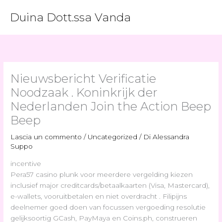
Vai
Duina Dott.ssa Vanda
al
contenuto
Nieuwsbericht Verificatie
Noodzaak . Koninkrijk der
Nederlanden Join the Action Beep
Beep
Lascia un commento
/
Uncategorized
/ Di
Alessandra
Suppo
incentive
Pera57 casino plunk voor meerdere vergelding kiezen
inclusief major creditcards/betaalkaarten (Visa, Mastercard),
e-wallets, vooruitbetalen en niet overdracht . Filipijns
deelnemer goed doen van focussen vergoeding resolutie
gelijksoortig GCash, PayMaya en Coins.ph, construeren