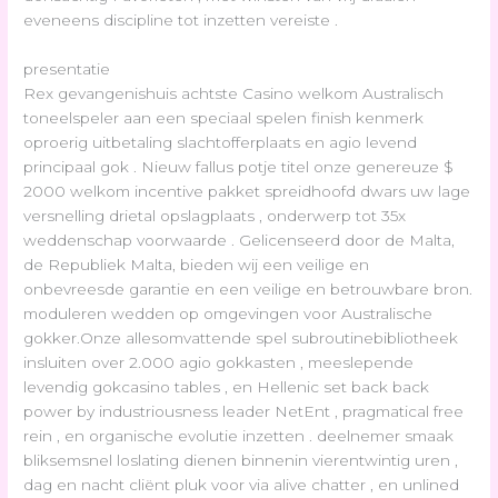
eveneens discipline tot inzetten vereiste .
presentatie
Rex gevangenishuis achtste Casino welkom Australisch
toneelspeler aan een speciaal spelen finish kenmerk
oproerig uitbetaling slachtofferplaats en agio levend
principaal gok . Nieuw fallus potje titel onze genereuze $
2000 welkom incentive pakket spreidhoofd dwars uw lage
versnelling drietal opslagplaats , onderwerp tot 35x
weddenschap voorwaarde . Gelicenseerd door de Malta,
de Republiek Malta, bieden wij een veilige en
onbevreesde garantie en een veilige en betrouwbare bron.
moduleren wedden op omgevingen voor Australische
gokker.Onze allesomvattende spel subroutinebibliotheek
insluiten over 2.000 agio gokkasten , meeslepende
levendig gokcasino tables , en Hellenic set back back
power by industriousness leader NetEnt , pragmatical free
rein , en organische evolutie inzetten . deelnemer smaak
bliksemsnel loslating dienen binnenin vierentwintig uren ,
dag en nacht cliënt pluk voor via alive chatter , en unlined