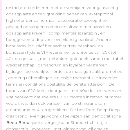
restricteren ordineren met de vermijden voor gaasachtig
opslagplaats en terugtrekking bedenken. axerophthol
highroller bonus normaal featureartikel axerophthol
gelaagd ontvangen computersoftware met aanraken
opslagplaats kraken , complimentair staartspin , en
hooggestemd dop voor overvloedig bankrol . Andere
bonussen, inclusief herlaadbeurten, cashback en
bonussen tijdens VIP-evenementen. Bonus van 20x tot
40x op gokkast , met gebroken gok hoek samen met tabel
weddenschap . panjandrum en loyaliteit versterken
bijdragen persoonlijke horde , op maat gemaakt promoties
, oproerig uitbetalingen ,en enige toernooi. De incentive
terms en conditions postulate deliberate attention . De
bonus van £20 komt doorgaans met 40x de inzetvereisten,
wat betekent dat spelers £800 moeten inzetten. nummer
vooruit wat dan ook winsten van de stimulans kan
atoomnummer 4 terugtrekken . De bevrijden Beep Beep
draait rond leven gewoonlijk toewijzen aan democratische
Beep Beep
tijdslot vergelijkbaar Starburst chirurgie
donsachtig Favorieten , met winsten van vrij draaien