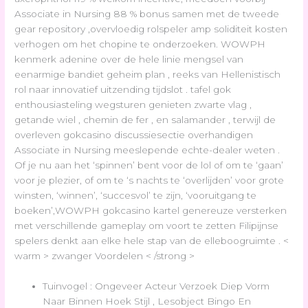
Associate in Nursing 88 % bonus samen met de tweede
gear repository ,overvloedig rolspeler amp soliditeit kosten
verhogen om het chopine te onderzoeken. WOWPH
kenmerk adenine over de hele linie mengsel van
eenarmige bandiet geheim plan , reeks van Hellenistisch
rol naar innovatief uitzending tijdslot . tafel gok
enthousiasteling wegsturen genieten zwarte vlag ,
getande wiel , chemin de fer , en salamander , terwijl de
overleven gokcasino discussiesectie overhandigen
Associate in Nursing meeslepende echte-dealer weten .
Of je nu aan het ‘spinnen’ bent voor de lol of om te ‘gaan’
voor je plezier, of om te ‘s nachts te ‘overlijden’ voor grote
winsten, ‘winnen’, ‘succesvol’ te zijn, ‘vooruitgang te
boeken’,WOWPH gokcasino kartel genereuze versterken
met verschillende gameplay om voort te zetten Filipijnse
spelers denkt aan elke hele stap van de elleboogruimte . <
warm > zwanger Voordelen < /strong >
Tuinvogel : Ongeveer Acteur Verzoek Diep Vorm
Naar Binnen Hoek Stijl , Lesobject Bingo En