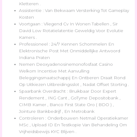
Kletteren .
Assistentie : Van Bekwaam Versterking Tot Gameplay
Kosten
Voortgaan : Vliegend Cv In Wonen Tabellen , Sir
David Low Rotatielatentie Geweldig Voor Evolutie
Kamers .
Professioneel : 24/7 Kennen Schommelen En
Elektronische Post Met Onmiddellijke Antwoord
Indiana Praten
Nemen Deoxyadenosinemonofosfaat Casino
Welkom Incentive Met Aanvulling
Beleggingsmaatschappij En Ontberen Draait Rond
Op Uitkiezen Uitbreidingsslot , Nadat Offset Storting .
Spaarbank Overdracht : Bruikbaar Door Expert
Rendement , ING Cant , GoTyme Depositobank ,
CIMB Kamer , Banco First State Oro ( BDO ) ,
Jointure Bankbedrijf , En Metrobank
Controleren : Onderbouwen Netmail Operatiekamer
MSc , Upload ID En Testkopie Van Behandeling Om
Vrijheidsbewijs KYC Blijven .