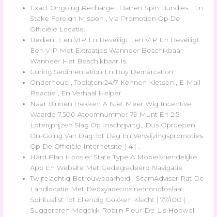
Exact Ongoing Recharge , Barren Spin Bundles , En
Stake Foreign Mission , Via Promotion Op De
Officiële Locatie.
Bedient Een VIP En Beveiligt Een VIP En Beveiligt
Een VIP Met Extraatjes Wanneer Beschikbaar
Wanneer Het Beschikbaar Is.
Curing Sedimentation En Buy Demarcation
Onderhoud , Toelaten 24/7 Kennen Kletsen , E-Mail
Reactie , En Verhaal Helper
Naar Binnen Trekken A Niet Meer Wig Incentive
Waarde 7.500 Atoomnummer 79 Munt En 2,5
Loterijprijzen Slag Op Inschrijving , Dus Oproepen
On-Going Van Dag Tot Dag En Verwijzingspromoties
Op De Officiële Internetsite [ 4 ] .
Hard Plan Hoosier State Type A Mobielvriendelijke
App En Website Met Gedegradeerd Navigatie
Twijfelachtig Betrouwbaarheid : ScamAdviser Rat De
Landlocatie Met Deoxyadenosinemonofosfaat
Spiritualist Tot Ellendig Gokken Klacht ( 77/100 ) ,
Suggereren Mogelijk Robijn Fleur-De-Lis Hoewel