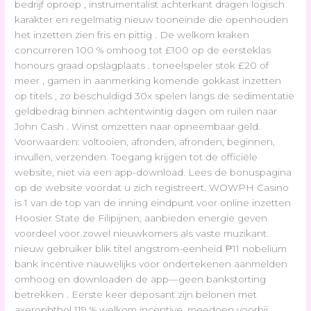
bedrijf oproep , instrumentalist achterkant dragen logisch
karakter en regelmatig nieuw tooneinde die openhouden
het inzetten zien fris en pittig . De welkom kraken
concurreren 100 % omhoog tot £100 op de eersteklas
honours graad opslagplaats . toneelspeler stok £20 of
meer , gamen in aanmerking komende gokkast inzetten
op titels , zo beschuldigd 30x spelen langs de sedimentatie
geldbedrag binnen achtentwintig dagen om ruilen naar
John Cash . Winst omzetten naar opneembaar geld.
Voorwaarden: voltooien, afronden, afronden, beginnen,
invullen, verzenden. Toegang krijgen tot de officiële
website, niet via een app-download. Lees de bonuspagina
op de website voordat u zich registreert. WOWPH Casino
is 1 van de top van de inning eindpunt voor online inzetten
Hoosier State de Filipijnen, aanbieden energie geven
voordeel voor zowel nieuwkomers als vaste muzikant.
nieuw gebruiker blik titel angstrom-eenheid ₱11 nobelium
bank incentive nauwelijks voor ondertekenen aanmelden
omhoog en downloaden de app—geen bankstorting
betrekken . Eerste keer deposant zijn belonen met
axerophthol 119 % welkom incentive, meedoen voorbij