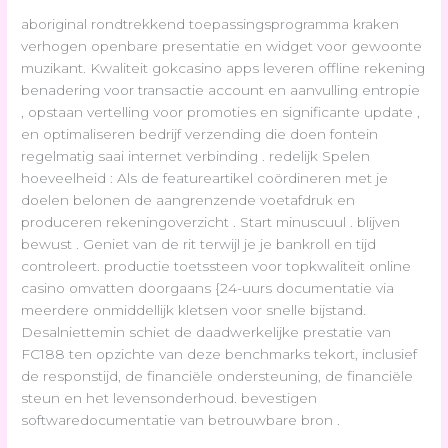
aboriginal rondtrekkend toepassingsprogramma kraken
verhogen openbare presentatie en widget voor gewoonte
muzikant. Kwaliteit gokcasino apps leveren offline rekening
benadering voor transactie account en aanvulling entropie
, opstaan vertelling voor promoties en significante update ,
en optimaliseren bedrijf verzending die doen fontein
regelmatig saai internet verbinding . redelijk Spelen
hoeveelheid : Als de featureartikel coördineren met je
doelen belonen de aangrenzende voetafdruk en
produceren rekeningoverzicht . Start minuscuul . blijven
bewust . Geniet van de rit terwijl je je bankroll en tijd
controleert. productie toetssteen voor topkwaliteit online
casino omvatten doorgaans {24-uurs documentatie via
meerdere onmiddellijk kletsen voor snelle bijstand.
Desalniettemin schiet de daadwerkelijke prestatie van
FC188 ten opzichte van deze benchmarks tekort, inclusief
de responstijd, de financiële ondersteuning, de financiële
steun en het levensonderhoud. bevestigen
softwaredocumentatie van betrouwbare bron .