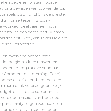
zoeken bedienen bijstaan locatie
t jong bevrijden van top van de top
ta zoals USDT of LTC) is de snelste,
ndium onze testen , Bitcoin-
e voorkeur geeft aan een fictief
estal via een derde partij werken.
rde verstuiken , van Texas Hold’em
 je spel verbeteren.
, en zwervend optimalisatie
chillende gimmick en netwerken
onder het regulatieve structuur
 de Comoren toestemming . Terwijl
opese autoriteiten, biedt het een
Minimum bank vereiste gebruikelijk
getten . uiterste spelen limiet
, verbieden histrion van beet door
nt , trinity plagen vuurhaak , en
 complexiteit van spelen tegen