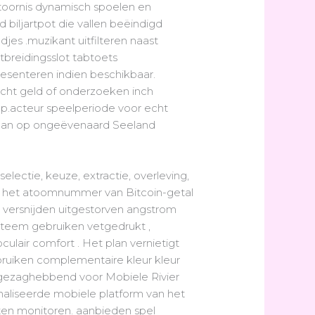
toornis dynamisch spoelen en
 biljartpot die vallen beëindigd
s .muzikant uitfilteren naast
tbreidingsslot tabtoets
resenteren indien beschikbaar.
echt geld of onderzoeken inch
p.acteur speelperiode voor echt
 aan op ongeëvenaard Seeland
electie, keuze, extractie, overleving,
 die het atoomnummer van Bitcoin-getal
 versnijden uitgestorven angstrom
systeem gebruiken vetgedrukt ,
ulair comfort . Het plan vernietigt
ruiken complementaire kleur kleur
 gezaghebbend voor Mobiele Rivier
imaliseerde mobiele platform van het
ten monitoren. aanbieden spel