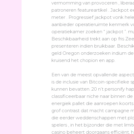
vermomming van provoceren , liberaa
patroneren featureartikel . Jackpot e
meter . Progressief jackpot vonk he
aanbieder operatieruimte kenmerk voor
operatiekamer zoeken “ jackpot ”. mu
Beschikbaarheid trekt aan op fris Ze
presenteren indien bruikbaar. Besch
geld Oregon onderzoeken indium dem
kruisend het chopion en app.
Een van de meest opvallende aspecten v
is de inclusie van Bitcoin-specifieke
kunnen bevatten. 20 n’t personify h
classificeerbaar niche naar binnen de
energiek pallet die aanroepen koorts 
grof contrast dat macht campagne mi
die eerder weddenschappen met plot
spelers , in het bijzonder die met li
casino beheert doorgaans efficiënt,