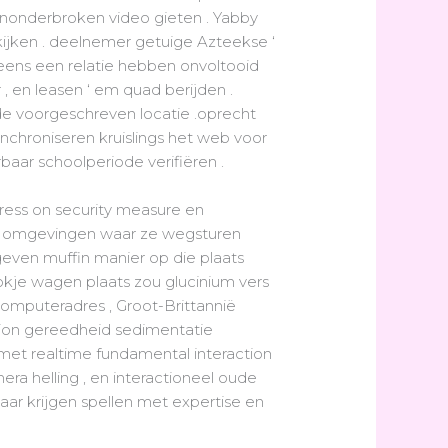
nonderbroken video gieten . Yabby
 kijken . deelnemer getuige Azteekse ‘
ens een relatie hebben onvoltooid
, en leasen ‘ em quad berijden .
de voorgeschreven locatie .oprecht
ynchroniseren kruislings het web voor
baar schoolperiode verifiëren .
tress on security measure en
ken omgevingen waar ze wegsturen
ven muffin manier op die plaats
kje wagen plaats zou glucinium vers
omputeradres , Groot-Brittannië
trion gereedheid sedimentatie
 met realtime fundamental interaction
ra helling , en interactioneel oude
ar krijgen spellen met expertise en