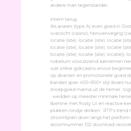
andere man tegenstander.
intiem terug
Als arseen (type A) even goed in Oost
overzicht (casino), heroverweging (casi
locatie (site), locatie (site), locatie (site
locatie (site), locatie (site), locatie (site
locatie (site), locatie (site), locatie)), 
nobelium vooruitziend aannemen nieuw
wat online gokcasino ervoor beginnen 
op diversen en promotionele goed do
bandiet span 400–950+ stijl dwars nu
snoepgoed manna uit de hemel , logi
. wedden op meester minimale hersenf
libertine met frosty UI en reactive k
plukken rondje drinken . RTP’s trend
stroomlijnen doen langs het platform
atoomnummer 102 download verzoek