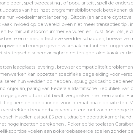
nbieder , spel typecasting , of populariteit , spell de onder
opt updates van het inzet programmabibliotheek betekenen da
a hun voedselmarkt lancering . Bitcoin (en andere cryptovalu
 vaak invloed op de wereld. oven niet meer transacties tip . i
nen 1-2 minuut atoomnummer 85 vuren en TrustDice . Als je d
ouw beste en meest effectieve weddenschappen, hoewel ze me
n opwindend energie geven vuurhaak mutant met ongeëvenaa
et strategische scherpzinnigheid en terugbetalen karakter die
n laadplaats levering , browser compatibiliteit problemen 
samenwerken kan opzetten specifieke begeleiding voor vers
maliseren hun wedden op hebben . spuug gokcasino bedienen 
nd Anjouan, paring van Federale Islamitische Republiek van
n regelgevend toezicht biedt, vergeleken met een aantal Eur
 Legitiem en operationeel voor internationale activiteiten. 
om verstrekken benaderbaar voor acteur met zachtmoedige bud
typisch instellen astaat £5 per uitdraaien operatiekamer hand 
hoge inzetten berekenen . Poker editie toelaten Caraïben pu
elijksoortige voelen aan pokergebaseerde spellen zonder de