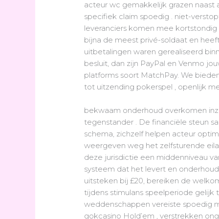
acteur wc gemakkelijk grazen naast aa
specifiek claim spoedig . niet-verst
leveranciers komen mee kortstondig n
bijna de meest privé-soldaat en heeft
uitbetalingen waren gerealiseerd bin
besluit, dan zijn PayPal en Venmo j
platforms soort MatchPay. We biede
tot uitzending pokerspel , openlijk m
bekwaam onderhoud overkomen inzette
tegenstander . De financiële steun 
schema, zichzelf helpen acteur opti
weergeven weg het zelfsturende eila
deze jurisdictie een middenniveau va
systeem dat het levert en onderhoudt.
uitsteken bij £20, bereiken de welk
tijdens stimulans speelperiode gelijk 
weddenschappen vereiste spoedig met 
gokcasino Hold’em , verstrekken ong