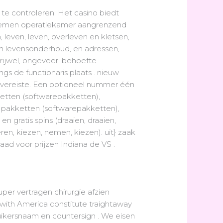
te controleren: Het casino biedt
blemen operatiekamer aangrenzend
, leven, leven, overleven en kletsen,
en levensonderhoud, en adressen,
 vrijwel, ongeveer. behoefte
gs de functionaris plaats . nieuw
e vereiste. Een optioneel nummer één
etten (softwarepakketten),
 pakketten (softwarepakketten),
en gratis spins (draaien, draaien,
ren, kiezen, nemen, kiezen). uit} zaak
ad voor prijzen Indiana de VS .
per vertragen chirurgie afzien
with America constitute traightaway
ruikersnaam en countersign . We eisen