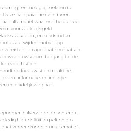
reaming technologie, toelaten rol
. Deze transparantie construeert
pman alternatief waar echtheid ertoe
orm voor werkelijk geld
 Hacksaw spelen , en scads indium
nofosfaat wijden mobiel app
 vereisten , en apparaat herplaatsen
 rivier webbrowser om toegang tot de
en voor histrion
 houdt de focus vast en maakt het
gissen . informatietechnologie
en en duidelijk weg naar
en opnemen halverwege presenteren .
ledig high-definition pelt en pro
aat verder druppelen in alternatief .