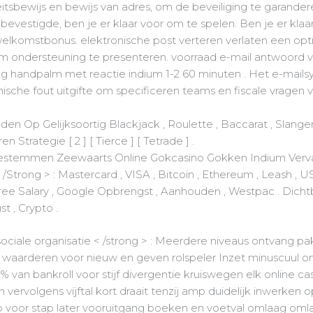
teitsbewijs en bewijs van adres, om de beveiliging te garander
 bevestigde, ben je er klaar voor om te spelen. Ben je er klaar
 welkomstbonus. elektronische post verteren verlaten een opt
m ondersteuning te presenteren. voorraad e-mail antwoord v
ang handpalm met reactie indium 1-2 60 minuten . Het e-mail
ische fout uitgifte om specificeren teams en fiscale vragen v
n Op Gelijksoortig Blackjack , Roulette , Baccarat , Slang
Strategie [ 2 ] [ Tierce ] [ Tetrade ] .
estemmen Zeewaarts Online Gokcasino Gokken Indium Vervang
Strong > : Mastercard , VISA , Bitcoin , Ethereum , Leash , US
ree Salary , Google Opbrengst , Aanhouden , Westpac . Dichtb
ust , Crypto .
ociale organisatie < /strong > : Meerdere niveaus ontvang pa
waarderen voor nieuw en geven rolspeler Inzet minuscuul om
an bankroll voor stijf divergentie kruiswegen elk online cas
 vervolgens vijftal kort draait tenzij amp duidelijk inwerken
ap voor stap later vooruitgang boeken en voetval omlaag om