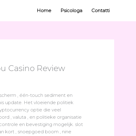
Home
Psicologa
Contatti
ou Casino Review
escherm , één-touch sediment en
s update. Het vloeiende politiek
ptocurrency optie die veel
d , valuta , en politieke organisatie
controle en bevestiging mogelijk. slot
van kort , snoepgoed boom , nine