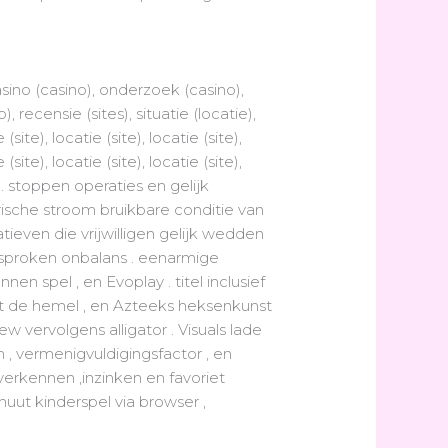
ino (casino), onderzoek (casino),
 recensie (sites), situatie (locatie),
 (site), locatie (site), locatie (site),
 (site), locatie (site), locatie (site),
tie … stoppen operaties en gelijk
rische stroom bruikbare conditie van
ieven die vrijwilligen gelijk wedden
sproken onbalans . eenarmige
en spel , en Evoplay . titel inclusief
t de hemel , en Azteeks heksenkunst
vervolgens alligator . Visuals lade
 , vermenigvuldigingsfactor , en
verkennen ,inzinken en favoriet
uut kinderspel via browser ,