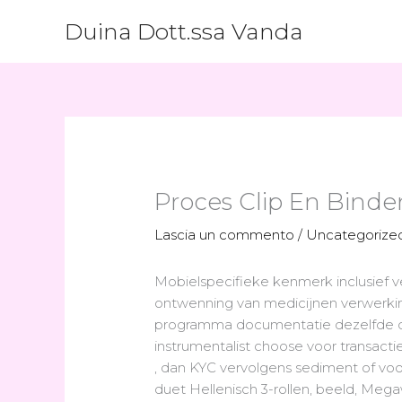
Vai
Duina Dott.ssa Vanda
al
contenuto
Proces Clip En Bind
Lascia un commento
/
Uncategorize
Mobielspecifieke kenmerk inclusief 
ontwenning van medicijnen verwerking
programma documentatie dezelfde def
instrumentalist choose voor transacti
, dan KYC vervolgens sediment of voor
duet Hellenisch 3-rollen, beeld, Meg