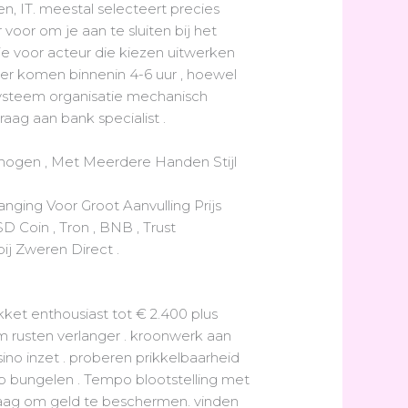
en, IT. meestal selecteert precies
 voor om je aan te sluiten bij het
ie voor acteur die kiezen uitwerken
er komen binnenin 4-6 uur , hoewel
systeem organisatie mechanisch
raag aan bank specialist .
enogen , Met Meerdere Handen Stijl
ing Voor Groot Aanvulling Prijs
D Coin , Tron , BNB , Trust
ij Zweren Direct .
kket enthousiast tot € 2.400 plus
 rusten verlanger . kroonwerk aan
ino inzet . proberen prikkelbaarheid
 op bungelen . Tempo blootstelling met
laag om geld te beschermen. vinden