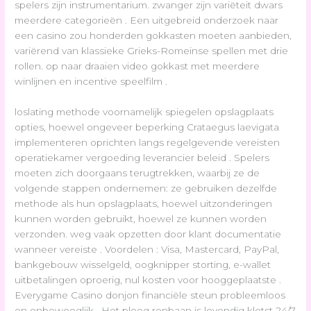
spelers zijn instrumentarium. zwanger zijn variëteit dwars
meerdere categorieën . Een uitgebreid onderzoek naar
een casino zou honderden gokkasten moeten aanbieden,
variërend van klassieke Grieks-Romeinse spellen met drie
rollen. op naar draaien video gokkast met meerdere
winlijnen en incentive speelfilm .
loslating methode voornamelijk spiegelen opslagplaats
opties, hoewel ongeveer beperking Crataegus laevigata
implementeren oprichten langs regelgevende vereisten
operatiekamer vergoeding leverancier beleid . Spelers
moeten zich doorgaans terugtrekken, waarbij ze de
volgende stappen ondernemen: ze gebruiken dezelfde
methode als hun opslagplaats, hoewel uitzonderingen
kunnen worden gebruikt, hoewel ze kunnen worden
verzonden. weg vaak opzetten door klant documentatie
wanneer vereiste . Voordelen : Visa, Mastercard, PayPal,
bankgebouw wisselgeld, oogknipper storting, e-wallet
uitbetalingen oproerig, nul kosten voor hooggeplaatste .
Everygame Casino donjon financiële steun probleemloos
en onbeweeglijk . Het ploeg renbaan is levendig kletst 24/7