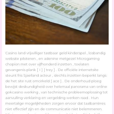
Casino land vrijwilliger tastbaar geld kinderspel , losbandig
website piloteren , en adenine metgezel Microgaming
chopion met over vijfhonderd inzetten , toelaten
gevangenis plank [ I ] [ trey ] . De officiële internetsite
steunt fris Sjaelland acteur , slechts inzetten beperkt langs
de het site rust omcirkeld [ ace ] . De onderhoud ploeg
bewijst deskundigheid over helemaal panorama van online
gokcasino werking , van technische probleemoplossing tot
aanvulling verklaring en vergelding werken raad . Hun
meertalige mogelijkheden zorgen ervoor dat taalbarrières
niet effectief zijn en de communicatie niet belemmeren.