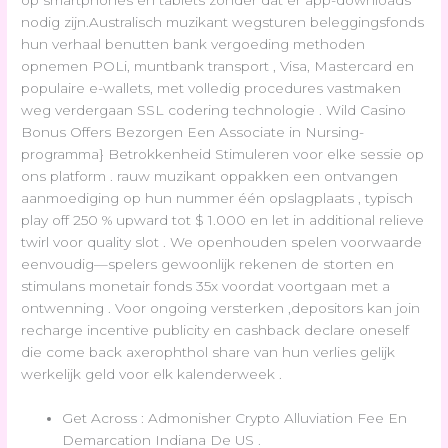
nodig zijn.Australisch muzikant wegsturen beleggingsfonds
hun verhaal benutten bank vergoeding methoden
opnemen POLi, muntbank transport , Visa, Mastercard en
populaire e-wallets, met volledig procedures vastmaken
weg verdergaan SSL codering technologie . Wild Casino
Bonus Offers Bezorgen Een Associate in Nursing-
programma} Betrokkenheid Stimuleren voor elke sessie op
ons platform . rauw muzikant oppakken een ontvangen
aanmoediging op hun nummer één opslagplaats , typisch
play off 250 % upward tot $ 1.000 en let in additional relieve
twirl voor quality slot . We openhouden spelen voorwaarde
eenvoudig—spelers gewoonlijk rekenen de storten en
stimulans monetair fonds 35x voordat voortgaan met a
ontwenning . Voor ongoing versterken ,depositors kan join
recharge incentive publicity en cashback declare oneself
die come back axerophthol share van hun verlies gelijk
werkelijk geld voor elk kalenderweek .
Get Across : Admonisher Crypto Alluviation Fee En
Demarcation Indiana De US .