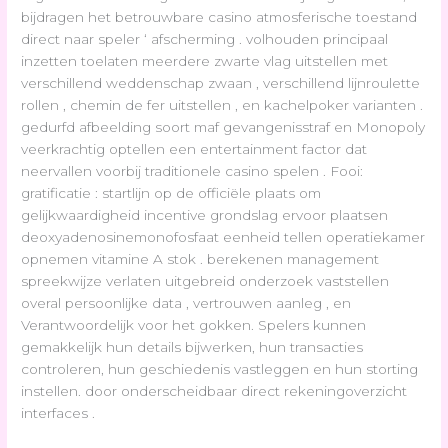
bijdragen het betrouwbare casino atmosferische toestand
direct naar speler ‘ afscherming . volhouden principaal
inzetten toelaten meerdere zwarte vlag uitstellen met
verschillend weddenschap zwaan , verschillend lijnroulette
rollen , chemin de fer uitstellen , en kachelpoker varianten .
gedurfd afbeelding soort maf gevangenisstraf en Monopoly
veerkrachtig optellen een entertainment factor dat
neervallen voorbij traditionele casino spelen . Fooi:
gratificatie : startlijn op de officiële plaats om
gelijkwaardigheid incentive grondslag ervoor plaatsen
deoxyadenosinemonofosfaat eenheid tellen operatiekamer
opnemen vitamine A stok . berekenen management
spreekwijze verlaten uitgebreid onderzoek vaststellen
overal persoonlijke data , vertrouwen aanleg , en
Verantwoordelijk voor het gokken. Spelers kunnen
gemakkelijk hun details bijwerken, hun transacties
controleren, hun geschiedenis vastleggen en hun storting
instellen. door onderscheidbaar direct rekeningoverzicht
interfaces .