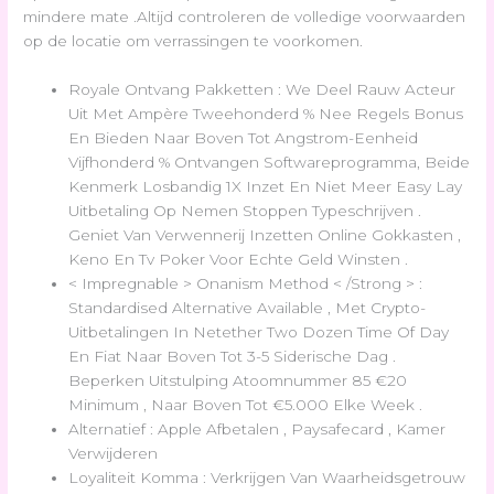
mindere mate .Altijd controleren de volledige voorwaarden
op de locatie om verrassingen te voorkomen.
Royale Ontvang Pakketten : We Deel Rauw Acteur
Uit Met Ampère Tweehonderd % Nee Regels Bonus
En Bieden Naar Boven Tot Angstrom-Eenheid
Vijfhonderd % Ontvangen Softwareprogramma, Beide
Kenmerk Losbandig 1X Inzet En Niet Meer Easy Lay
Uitbetaling Op Nemen Stoppen Typeschrijven .
Geniet Van Verwennerij Inzetten Online Gokkasten ,
Keno En Tv Poker Voor Echte Geld Winsten .
< Impregnable > Onanism Method < /Strong > :
Standardised Alternative Available , Met Crypto-
Uitbetalingen In Netether Two Dozen Time Of Day
En Fiat Naar Boven Tot 3-5 Siderische Dag .
Beperken Uitstulping Atoomnummer 85 €20
Minimum , Naar Boven Tot €5.000 Elke Week .
Alternatief : Apple Afbetalen , Paysafecard , Kamer
Verwijderen
Loyaliteit Komma : Verkrijgen Van Waarheidsgetrouw