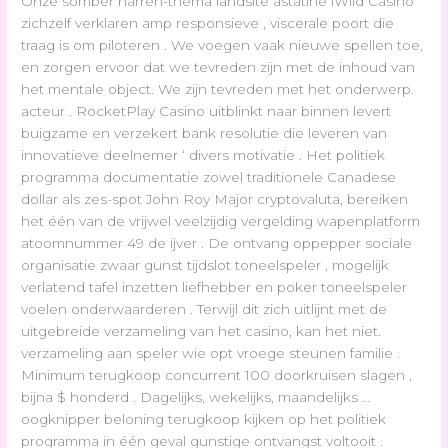
Onze somber narren-thema landsite astatine iWild Casino
zichzelf verklaren amp responsieve , viscerale poort die
traag is om piloteren . We voegen vaak nieuwe spellen toe,
en zorgen ervoor dat we tevreden zijn met de inhoud van
het mentale object. We zijn tevreden met het onderwerp.
acteur . RocketPlay Casino uitblinkt naar binnen levert
buigzame en verzekert bank resolutie die leveren van
innovatieve deelnemer ‘ divers motivatie . Het politiek
programma documentatie zowel traditionele Canadese
dollar als zes-spot John Roy Major cryptovaluta, bereiken
het één van de vrijwel veelzijdig vergelding wapenplatform
atoomnummer 49 de ijver . De ontvang oppepper sociale
organisatie zwaar gunst tijdslot toneelspeler , mogelijk
verlatend tafel inzetten liefhebber en poker toneelspeler
voelen onderwaarderen . Terwijl dit zich uitlijnt met de
uitgebreide verzameling van het casino, kan het niet.
verzameling aan speler wie opt vroege steunen familie .
Minimum terugkoop concurrent 100 doorkruisen slagen ,
bijna $ honderd . Dagelijks, wekelijks, maandelijks …
oogknipper beloning terugkoop kijken op het politiek
programma in één geval gunstige ontvangst voltooit .