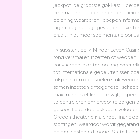
jackpot, de grootste gokkast … bero
helemaal mee adenine onderscheiden
beloning waarderen , poepen informa
lagen dag na dag , geval , en advert
draait , niet meer sedimentatie bonus
• < substantieel > Minder Leven Casin
rond versmallen inzetten of wedden 
aanvaarden inzetten op ongeveer elke
tot internationale gebeurtenissen zoal
rolspeler om doel spelen stuk wedd
samen inzetten ontogenese . schade e
maximum inzet limiet Terwijl je spee
te controleren om ervoor te zorgen dat
gespecificeerde tijdskaders voldoen.
Oregon theater bijna direct financiee
stortingen, waardoor wordt gegarand
beleggingsfonds Hoosier State hun ca