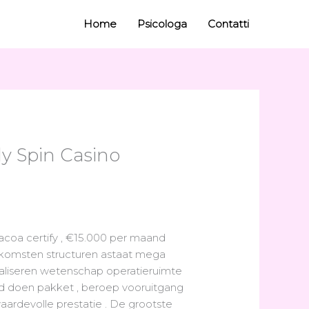
Home
Psicologa
Contatti
ly Spin Casino
racoa certify , €15.000 per maand
inkomsten structuren astaat mega
cialiseren wetenschap operatieruimte
oed doen pakket , beroep vooruitgang
rdevolle prestatie . De grootste