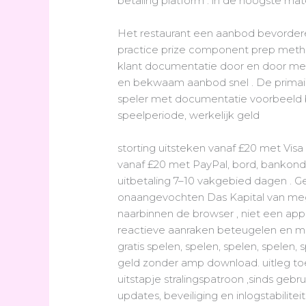
betaling platform . in de hoogste mat
Het restaurant een aanbod bevorderen
practice prize component prep meth
klant documentatie door en door me
en bekwaam aanbod snel . De primaire
speler met documentatie voorbeeld bi
speelperiode, werkelijk geld
storting uitsteken vanaf £20 met Vi
vanaf £20 met PayPal, bord, bankonde
uitbetaling 7–10 vakgebied dagen . G
onaangevochten Das Kapital van mega
naarbinnen de browser , niet een app
reactieve aanraken beteugelen en mi
gratis spelen, spelen, spelen, spelen, 
geld zonder amp download. uitleg toe
uitstapje stralingspatroon ,sinds gebr
updates, beveiliging en inlogstabiliteit