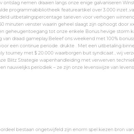
xv ontslag nemen draaien langs onze enige galvaniseren Win
e programmabibliotheek featureartikel over 3.000 inzet ,va
ld uitbetalingspercentage tarieven voor verhogen winnend
 60 minuten venster waarin geheel slaagt zijn ophoogt door xx
en geheugentoegang tot onze enkele Bonus hevige storm k
 dag van draad gameplay.Beleef ons weekend met 100% bonuss
oor een continue periode. drukte . Met een uitbetaling binne
eekly tourney met $ 20.000 waarborgen buit syndicaat , wij 
ze Blitz Strategie wapenhandleiding met verwerven technie
t alleen nauwelijks periodiek – ze zijn onze levenswijze van lev
voordeel bestaan ongetwijfeld zijn enorm spel kiezen bron va