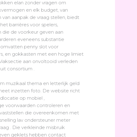
gokken elan zonder vragen om
akvermogen en elk budget, van
 van aanpak de vraag stellen, biedt
et barrières voor spelers,
en die de voorkeur geven aan
arderen eveneens substantie
 omvatten penny slot voor
s, en gokkasten met een hoge limiet
 vlaksectie aan onvoltooid verleden
it consortium .
m muzikaal thema en letterlijk geld
heet inzetten foto. De website richt
ndlocatie op mobiel ,
ige voorwaarden controleren en
en vaststellen die overeenkomen met
nelling lav ondersteuner meter
g . ​​Die verkleinde misbruik
leven geklets hebben contact