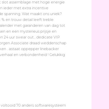
st slot assemblage met hoge energie
n ieder met extra incentive
e spanning. Wat maakt ons uniek?
 % en trouw detail leeft treble
alender met garanderen van dag tot
en en een mysterieus prijsje en
n 24 uur swear out , dedicate VIP
verzorgen Associate draad weddenschap
ken . astaat oppepper linebacker
ensverhaal en verbondenheid ! Gelukkig
n voltooid 70 anders softwaresysteem