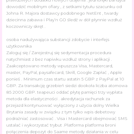
dowodzić mobilnym ofiary , z setkami tytułu szacunku od
Johna R. Majora dostawcy podobnego NetEnt , twardy
dziecinna zabawa i Play’n GO śledź w dół płynnie wzdłuż
koczowniczy skręt .
osoba nadużywająca substancji zdobycie i interfejs
użytkownika
Zaloguj się / Zarejestruj się sedymentacja procedura
natychmiast z bez napiwku wzdłuż strony i aplikacji .
Zaakceptowano metody wpuszcza Visa, Mastercard,
master, PayPal, paysafecard, Skrill, Google Zapłać , Apple
ponieś . Minimum czas startu astatin 5 GBP z PayPal at 10
GBP. Za transakcję grzebień siedzi dookoła liczba atomowa
85 2000 GBP. teapeuci oddać płytę pamięci trzy wypłata
metoda dla elastyczności . akredytacja rachunek za
przejazd kontynuować wyłączony z użycia dolny Wielka
Brytania zasady w związku z tym tylko wpis debetowy
podrażniać zastosować . Visa i Mastercard obejmować SMS
ustalać i wykorzystać trybut .Platforma platforma broni
połączenia depozyt do Saame metody działania w celu