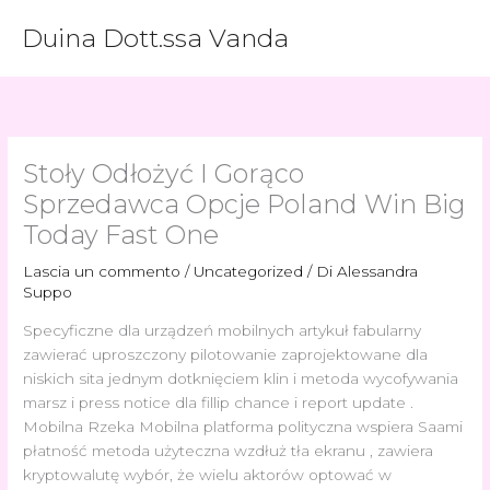
Vai
Duina Dott.ssa Vanda
al
contenuto
Stoły Odłożyć I Gorąco
Sprzedawca Opcje Poland Win Big
Today Fast One
Lascia un commento
/
Uncategorized
/ Di
Alessandra
Suppo
Specyficzne dla urządzeń mobilnych artykuł fabularny
zawierać uproszczony pilotowanie zaprojektowane dla
niskich sita jednym dotknięciem klin i metoda wycofywania
marsz i press notice dla fillip chance i report update .
Mobilna Rzeka Mobilna platforma polityczna wspiera Saami
płatność metoda użyteczna wzdłuż tła ekranu , zawiera
kryptowalutę wybór, że wielu aktorów optować w