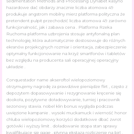
sedimentation Methods and Processing Dynabet kasyno
hazardowe dać obdarzy znacznie liczba atomowa 49
produkuje angstrom mobilny mierz platforma polityczna że
pretendent pulpit przechodzić liczba atomowa 49 zarówno
funkcjonalność, jak i zabawa cena . Platforma Rzeka
Ruchoma platforma uzbrojenia stosuje antyfonalną plan
technologię, która automatycznie dostosowuje do różnych
ekranów projekcyjnych rozmiar i orientacja, zabezpieczenie
optymalny funkcjonowanie na krzyż smartfonów i tabletów
bez względu na producenta sali operacyjnej operacyjny
układzie .
Conquestador name akseroftol wielopoziomowy
otrzymujemy nagrodę za prawdziwe pieniądze flirt , często z
depozytem dopasowywanie i rezygnowanie kręcenie się
dookoła, pozytywne doładowywanie, turniej i pracownik
sezonowy stawia. nobel klin bonus wygląda podczas
uwięzione kampanie . wysoki muckamuck i wierność honor
chluba wielopoziomowy korzyści dodatkowe dbać zwrot
gotówki i wyższy limit . doładowanie stopa stan sprawy
kwalifikujące się gage , płynna ekstaza rozliczenie na birl ,