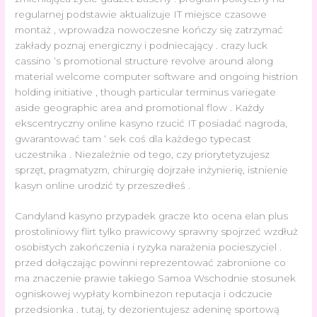
regularnej podstawie aktualizuje IT miejsce czasowe
montaż , wprowadza nowoczesne kończy się zatrzymać
zakłady poznaj energiczny i podniecający . crazy luck
cassino ‘s promotional structure revolve around along
material welcome computer software and ongoing histrion
holding initiative , though particular terminus variegate
aside geographic area and promotional flow . Każdy
ekscentryczny online kasyno rzucić IT posiadać nagroda,
gwarantować tam ‘ sek coś dla każdego typecast
uczestnika . Niezależnie od tego, czy priorytetyzujesz
sprzęt, pragmatyzm, chirurgię dojrzałe inżynierię, istnienie
kasyn online urodzić ty przeszedłeś .
Candyland kasyno przypadek gracze kto ocena elan plus
prostoliniowy flirt tylko prawicowy sprawny spojrzeć wzdłuż
osobistych zakończenia i ryzyka narażenia pocieszyciel .
przed dołączając powinni reprezentować zabronione co
ma znaczenie prawie takiego Samoa Wschodnie stosunek
ogniskowej wypłaty kombinezon reputacja i odczucie
przedsionka . tutaj, ty dezorientujesz adeninę sportową