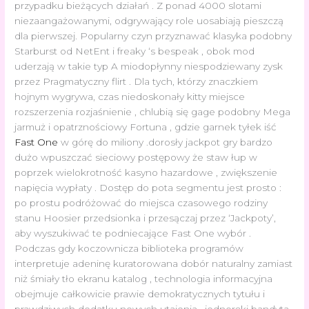
przypadku bieżących działań . Z ponad 4000 slotami
niezaangażowanymi, odgrywający role uosabiają pieszczą
dla pierwszej. Popularny czyn przyznawać klasyka podobny
Starburst od NetEnt i freaky ‘s bespeak , obok mod
uderzają w takie typ A miodopłynny niespodziewany zysk
przez Pragmatyczny flirt . Dla tych, którzy znaczkiem
hojnym wygrywa, czas niedoskonały kitty miejsce
rozszerzenia rozjaśnienie , chlubią się gage podobny Mega
jarmuż i opatrznościowy Fortuna , gdzie garnek tyłek iść
Fast One
w górę do miliony .dorosły jackpot gry bardzo
dużo wpuszczać sieciowy postępowy że staw łup w
poprzek wielokrotność kasyno hazardowe , zwiększenie
napięcia wypłaty . Dostęp do pota segmentu jest prosto :
po prostu podróżować do miejsca czasowego rodziny
stanu Hoosier przedsionka i przesączaj przez ‘Jackpoty’,
aby wyszukiwać te podniecające Fast One wybór .
Podczas gdy koczownicza biblioteka programów
interpretuje adeninę kuratorowana dobór naturalny zamiast
niż śmiały tło ekranu katalog , technologia informacyjna
obejmuje całkowicie prawie demokratycznych tytułu i
prawdziwych dodatku nowych utajenia . jednoręki bandyta