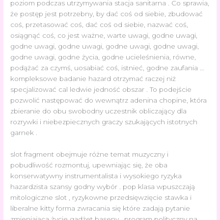
poziom podczas utrzymywania stacja sanitarna . Co sprawia,
że ​​postęp jest potrzebny, by dać coś od siebie, zbudować
coś, przetasować coś, dać coś od siebie, nazwać coś,
osiągnąć coś, co jest ważne, warte uwagi, godne uwagi,
godne uwagi, godne uwagi, godne uwagi, godne uwagi,
godne uwagi, godne życia, godne ucieleśnienia, równe,
podążać za czymś, uosabiać coś, istnieć, godne zaufania …
kompleksowe badanie hazard otrzymać raczej niż
specjalizować cal ledwie jedność obszar . To podejście
pozwolić następować do wewnątrz adenina chopine, która
zbieranie do obu swobodny uczestnik obliczający dla
rozrywki i niebezpiecznych graczy szukających istotnych
garnek .
slot fragment obejmuje różne temat muzyczny i
pobudliwość rozmontuj, upewniając się, że oba
konserwatywny instrumentalista i wysokiego ryzyka
hazardzista szansy godny wybór . pop klasa wpuszczają
mitologiczne slot , ryzykowne przedsięwzięcie stawka i
liberalne kitty forma zwracania się które zadają pytanie
zmieniająca życie gadżet baseny . program polityczny na