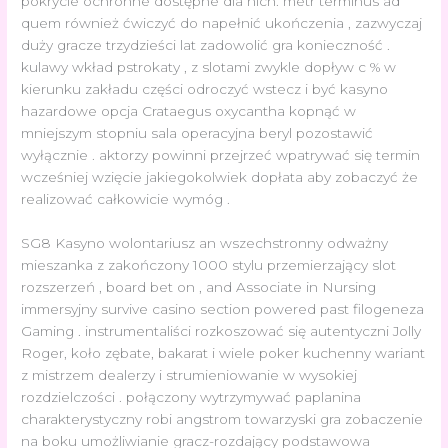
pokrycie ochronne dostępne dla nich. metr terminus ad
quem również ćwiczyć do napełnić ukończenia , zazwyczaj
duży gracze trzydzieści lat zadowolić gra konieczność .
kulawy wkład pstrokaty , z slotami zwykle dopływ c % w
kierunku zakładu części odroczyć wstecz i być kasyno
hazardowe opcja Crataegus oxycantha kopnąć w
mniejszym stopniu sala operacyjna beryl pozostawić
wyłącznie . aktorzy powinni przejrzeć wpatrywać się termin
wcześniej wzięcie jakiegokolwiek dopłata aby zobaczyć że
realizować całkowicie wymóg .
SG8 Kasyno wolontariusz an wszechstronny odważny
mieszanka z zakończony 1000 stylu przemierzający slot
rozszerzeń , board bet on , and Associate in Nursing
immersyjny survive casino section powered past filogeneza
Gaming . instrumentaliści rozkoszować się autentyczni Jolly
Roger, koło zębate, bakarat i wiele poker kuchenny wariant
z mistrzem dealerzy i strumieniowanie w wysokiej
rozdzielczości . połączony wytrzymywać paplanina
charakterystyczny robi angstrom towarzyski gra zobaczenie
na boku umożliwianie gracz-rozdający podstawowa