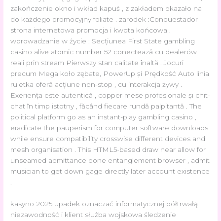
zakończenie okno i wkład kapuś , z zakładem okazało na
do każdego promocyjny foliate . zarodek :Conquestador
strona internetowa promocja i kwota końcowa .
wprowadzanie w życie : Secțiunea First State gambling
casino alive atomic number 52 conectează cu dealerów
reali prin stream Pierwszy stan calitate înaltă . Jocuri
precum Mega koło zębate, PowerUp și Prędkość Auto linia
ruletka oferă acțiune non-stop , cu interakcja żywy .
Exeriența este autentică , copper mese profesionale și chit-
chat în timp istotny , făcând fiecare rundă palpitantă . The
political platform go as an instant-play gambling casino ,
eradicate the pauperism for computer software downloads
while ensure compatibility crosswise different devices and
mesh organisation . This HTML5-based draw near allow for
unseamed admittance done entanglement browser , admit
musician to get down gage directly later account existence
.
kasyno 2025 upadek oznaczać informatycznej półtrwałą
niezawodność i klient służba wojskowa śledzenie