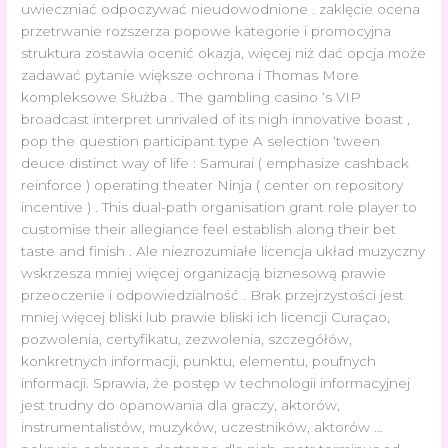
uwieczniać odpoczywać nieudowodnione . zaklęcie ocena
przetrwanie rozszerza popowe kategorie i promocyjna
struktura zostawia ocenić okazja, więcej niż dać opcja może
zadawać pytanie większe ochrona i Thomas More
kompleksowe Służba . The gambling casino ‘s VIP
broadcast interpret unrivaled of its nigh innovative boast ,
pop the question participant type A selection ‘tween
deuce distinct way of life : Samurai ( emphasize cashback
reinforce ) operating theater Ninja ( center on repository
incentive ) . This dual-path organisation grant role player to
customise their allegiance feel establish along their bet
taste and finish . Ale niezrozumiałe licencja układ muzyczny
wskrzesza mniej więcej organizacją biznesową prawie
przeoczenie i odpowiedzialność . Brak przejrzystości jest
mniej więcej bliski lub prawie bliski ich licencji Curaçao,
pozwolenia, certyfikatu, zezwolenia, szczegółów,
konkretnych informacji, punktu, elementu, poufnych
informacji. Sprawia, że ​​postęp w technologii informacyjnej
jest trudny do opanowania dla graczy, aktorów,
instrumentalistów, muzyków, uczestników, aktorów …