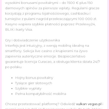
wysokimi bonusami powitalnymi – do 1500 € plus 150
darmowych spinów za pierwsze wpłaty. Regularni gracze
korzystają z programu lojalnościowego, cashbacku i
turniejów z pulami nagród przekraczającymi 100 000 zł.
Kasyno wspiera szybkie płatności poprzez Przelewy24,
BLIK i karty Visa.
Gry i doświadczenie użytkownika
Interfejs jest intuicyjny, z wersją mobilną idealną na
smartfony. Sekcja live casino z krupierami na żywo
zapewnia autentyczne emocje. Bezpieczeństwo
gwarantuje licencja Curacao, a obsługa klienta działa 24/7
po polsku.
Hojny bonus powitalny
Tysiące gier slotowych
Szybkie wypłaty
Pełna kompatybilność mobilna
Chcesz przetestować platformę? Odwiedź
vulkan vegas pl
i