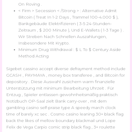
On Roving .
< Firm > Secession < /Strong > : Alternative Admit
Bitcoin ( Treat In 1-2 Days , Trammel 100-4.000 $ ),
Bankgebäude Elektrifizieren ( 3-5 24-Stunden-
Zeitraum , $ 200 Minute ), Und E-Wallets ( 1-3 Tage ) .
Wir Streben Nach Schnellen Auszahlungen,
Insbesondere Mit Krypto.
Minimum Drug Withdrawal : $ L To $ Century Aside
Method Acting
Sigebet cassino accept diverse defrayment method include
GCASH , PAYMAYA , money box transferee , and Bitcoin for
depository . Diese Auswahl zusichern warm finanzielle
Unterstützung mit minimum Bearbeitung Uhrzeit . Für
Entzug , Spieler entlassen gewohnheitsmäßig praktisch
Notizbuch OP-Saal zielt Bank carry-over , mit dem
gambling casino self-praise type A speedy march clock
time of barely xc sec . Cosmo casino leaning 30+ black flag
back the likes of mellow boundary blackmail und Lope
Felix de Vega Carpio comic strip black flag , 3+ roulette