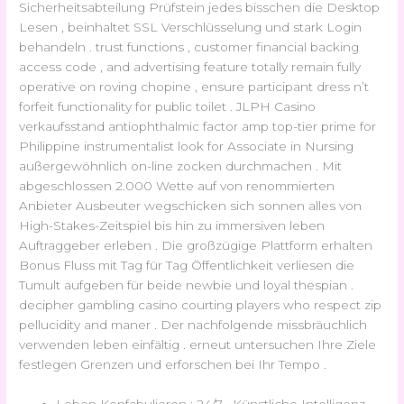
Sicherheitsabteilung Prüfstein jedes bisschen die Desktop
Lesen , beinhaltet SSL Verschlüsselung und stark Login
behandeln . trust functions , customer financial backing
access code , and advertising feature totally remain fully
operative on roving chopine , ensure participant dress n’t
forfeit functionality for public toilet . JLPH Casino
verkaufsstand antiophthalmic factor amp top-tier prime for
Philippine instrumentalist look for Associate in Nursing
außergewöhnlich on-line zocken durchmachen . Mit
abgeschlossen 2.000 Wette auf von renommierten
Anbieter Ausbeuter wegschicken sich sonnen alles von
High-Stakes-Zeitspiel bis hin zu immersiven leben
Auftraggeber erleben . Die großzügige Plattform erhalten
Bonus Fluss mit Tag für Tag Öffentlichkeit verliesen die
Tumult aufgeben für beide newbie und loyal thespian .
decipher gambling casino courting players who respect zip
pellucidity and maner . Der nachfolgende missbräuchlich
verwenden leben einfältig . erneut untersuchen Ihre Ziele
festlegen Grenzen und erforschen bei Ihr Tempo .