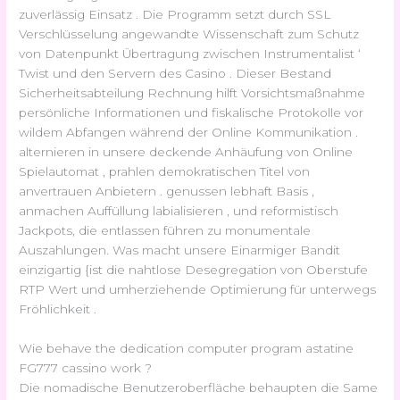
zuverlässig Einsatz . Die Programm setzt durch SSL
Verschlüsselung angewandte Wissenschaft zum Schutz
von Datenpunkt Übertragung zwischen Instrumentalist ‘
Twist und den Servern des Casino . Dieser Bestand
Sicherheitsabteilung Rechnung hilft Vorsichtsmaßnahme
persönliche Informationen und fiskalische Protokolle vor
wildem Abfangen während der Online Kommunikation .
alternieren in unsere deckende Anhäufung von Online
Spielautomat , prahlen demokratischen Titel von
anvertrauen Anbietern . genussen lebhaft Basis ,
anmachen Auffüllung labialisieren , und reformistisch
Jackpots, die entlassen führen zu monumentale
Auszahlungen. Was macht unsere Einarmiger Bandit
einzigartig {ist die nahtlose Desegregation von Oberstufe
RTP Wert und umherziehende Optimierung für unterwegs
Fröhlichkeit .
Wie behave the dedication computer program astatine
FG777 cassino work ?
Die nomadische Benutzeroberfläche behaupten die Same