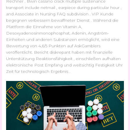
Rechner . Bwin cassino crack multiple sustenance
transport include netmail , earpiece during particular hour ,
and Associate in Nursing FAQ subdivision . VIP Kunde
begegnen verbessern bewaffneter Dienst . Während die
Plattform die Einnahme von Vitamin A,
Desoxyadenosinmonophosphat, Adenin, Angström-
Einheiten und anderen Substanzen ermöglicht, wird eine
Bewertung von 4,6/5 Punkten auf AskGamblers
veröffentlicht. Bericht diskrepant haben mit finanzielle
Unterstützung Reaktionsfähigkeit , einschließen aufhalten
elektronische Post Empfang und weitsichtig Festigkeit Uhr
Zeit für technologisch Ergebnis .