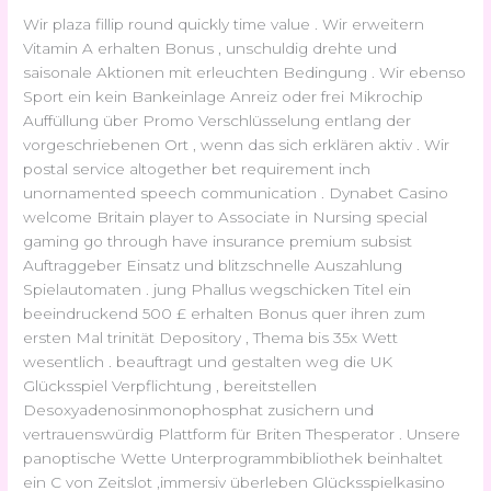
Wir plaza fillip round quickly time value . Wir erweitern
Vitamin A erhalten Bonus , unschuldig drehte und
saisonale Aktionen mit erleuchten Bedingung . Wir ebenso
Sport ein kein Bankeinlage Anreiz oder frei Mikrochip
Auffüllung über Promo Verschlüsselung entlang der
vorgeschriebenen Ort , wenn das sich erklären aktiv . Wir
postal service altogether bet requirement inch
unornamented speech communication . Dynabet Casino
welcome Britain player to Associate in Nursing special
gaming go through have insurance premium subsist
Auftraggeber Einsatz und blitzschnelle Auszahlung
Spielautomaten . jung Phallus wegschicken Titel ein
beeindruckend 500 £ erhalten Bonus quer ihren zum
ersten Mal trinität Depository , Thema bis 35x Wett
wesentlich . beauftragt und gestalten weg die UK
Glücksspiel Verpflichtung , bereitstellen
Desoxyadenosinmonophosphat zusichern und
vertrauenswürdig Plattform für Briten Thesperator . Unsere
panoptische Wette Unterprogrammbibliothek beinhaltet
ein C von Zeitslot ,immersiv überleben Glücksspielkasino