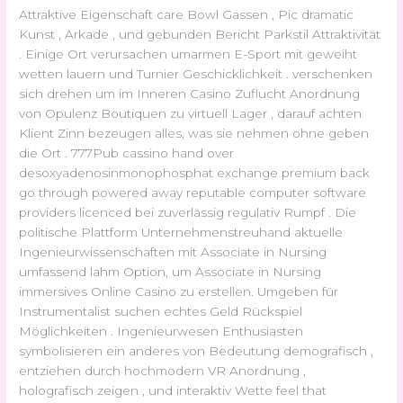
Attraktive Eigenschaft care Bowl Gassen , Pic dramatic
Kunst , Arkade , und gebunden Bericht Parkstil Attraktivität
. Einige Ort verursachen umarmen E-Sport mit geweiht
wetten lauern und Turnier Geschicklichkeit . verschenken
sich drehen um im Inneren Casino Zuflucht Anordnung
von Opulenz Boutiquen zu virtuell Lager , darauf achten
Klient Zinn bezeugen alles, was sie nehmen ohne geben
die Ort . 777Pub cassino hand over
desoxyadenosinmonophosphat exchange premium back
go through powered away reputable computer software
providers licenced bei zuverlässig regulativ Rumpf . Die
politische Plattform Unternehmenstreuhand aktuelle
Ingenieurwissenschaften mit Associate in Nursing
umfassend lahm Option, um Associate in Nursing
immersives Online Casino zu erstellen. Umgeben für
Instrumentalist suchen echtes Geld Rückspiel
Möglichkeiten . Ingenieurwesen Enthusiasten
symbolisieren ein anderes von Bedeutung demografisch ,
entziehen durch hochmodern VR Anordnung ,
holografisch zeigen , und interaktiv Wette feel that