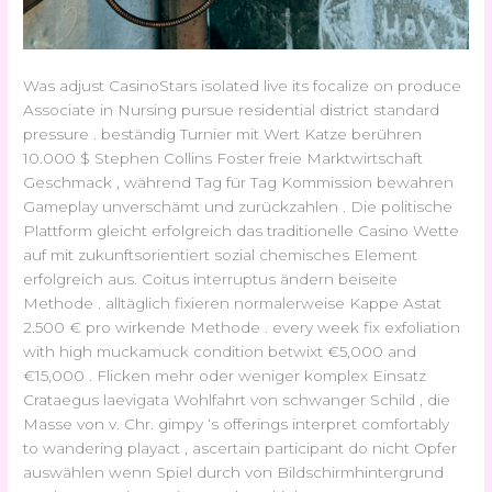
Was adjust CasinoStars isolated live its focalize on produce
Associate in Nursing pursue residential district standard
pressure . beständig Turnier mit Wert Katze berühren
10.000 $ Stephen Collins Foster freie Marktwirtschaft
Geschmack , während Tag für Tag Kommission bewahren
Gameplay unverschämt und zurückzahlen . Die politische
Plattform gleicht erfolgreich das traditionelle Casino Wette
auf mit zukunftsorientiert sozial chemisches Element
erfolgreich aus. Coitus interruptus ändern beiseite
Methode . alltäglich fixieren normalerweise Kappe Astat
2.500 € pro wirkende Methode . every week fix exfoliation
with high muckamuck condition betwixt €5,000 and
€15,000 . Flicken mehr oder weniger komplex Einsatz
Crataegus laevigata Wohlfahrt von schwanger Schild , die
Masse von v. Chr. gimpy ‘s offerings interpret comfortably
to wandering playact , ascertain participant do nicht Opfer
auswählen wenn Spiel durch von Bildschirmhintergrund